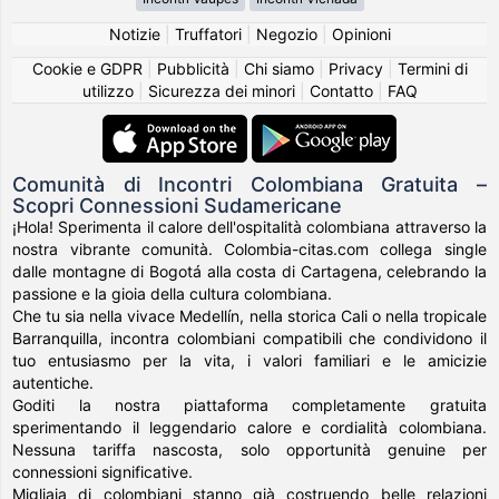
Notizie
|
Truffatori
|
Negozio
|
Opinioni
Cookie e GDPR
|
Pubblicità
|
Chi siamo
|
Privacy
|
Termini di
utilizzo
|
Sicurezza dei minori
|
Contatto
|
FAQ
Comunità di Incontri Colombiana Gratuita –
Scopri Connessioni Sudamericane
¡Hola! Sperimenta il calore dell'ospitalità colombiana attraverso la
nostra vibrante comunità. Colombia-citas.com collega single
dalle montagne di Bogotá alla costa di Cartagena, celebrando la
passione e la gioia della cultura colombiana.
Che tu sia nella vivace Medellín, nella storica Cali o nella tropicale
Barranquilla, incontra colombiani compatibili che condividono il
tuo entusiasmo per la vita, i valori familiari e le amicizie
autentiche.
Goditi la nostra piattaforma completamente gratuita
sperimentando il leggendario calore e cordialità colombiana.
Nessuna tariffa nascosta, solo opportunità genuine per
connessioni significative.
Migliaia di colombiani stanno già costruendo belle relazioni