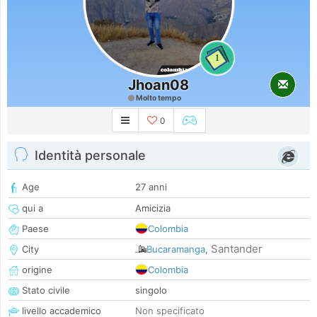
1
Jhoan08
Molto tempo
0
Identità personale
Age
27 anni
qui a
Amicizia
Paese
Colombia
Santander
City
Bucaramanga
,
origine
Colombia
Stato civile
singolo
livello accademico
Non specificato