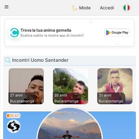
olombia
Citas
Toggle
Mode
Accedi
navigation
💖
Trova la tua anima gemella
💖
Scarica subito la nostra app di incontri!
💕
💕
Incontri Uomo Santander
27 anni
26 anni
31 anni
Bucaramanga
Bucaramanga
Bucaramanga
0.6/1