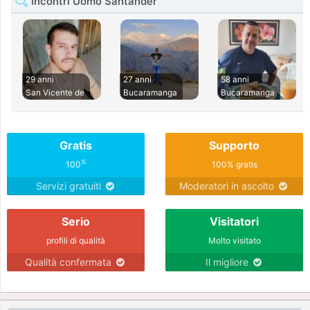
Incontri Uomo Santander
29 anni
27 anni
58 anni
San Vicente de
Bucaramanga
Bucaramanga
Gratis
Supporto
%
100
100% gratis
Servizi gratuiti
Moderatori in ascolto
Serio
Visitatori
profili di qualità
Molto visitato
Qualità confermata
Il migliore