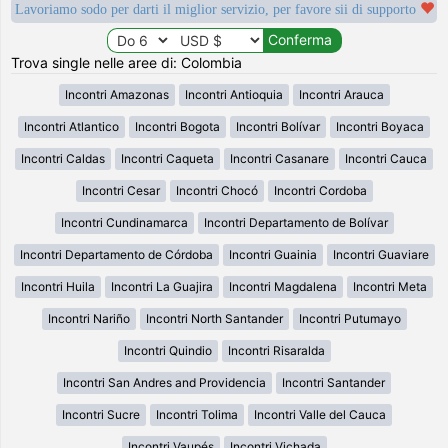
Lavoriamo sodo per darti il miglior servizio, per favore sii di supporto
Trova single nelle aree di: Colombia
Incontri Amazonas
Incontri Antioquia
Incontri Arauca
Incontri Atlantico
Incontri Bogota
Incontri Bolívar
Incontri Boyaca
Incontri Caldas
Incontri Caqueta
Incontri Casanare
Incontri Cauca
Incontri Cesar
Incontri Chocó
Incontri Cordoba
Incontri Cundinamarca
Incontri Departamento de Bolívar
Incontri Departamento de Córdoba
Incontri Guainia
Incontri Guaviare
Incontri Huila
Incontri La Guajira
Incontri Magdalena
Incontri Meta
Incontri Nariño
Incontri North Santander
Incontri Putumayo
Incontri Quindio
Incontri Risaralda
Incontri San Andres and Providencia
Incontri Santander
Incontri Sucre
Incontri Tolima
Incontri Valle del Cauca
Incontri Vaupés
Incontri Vichada