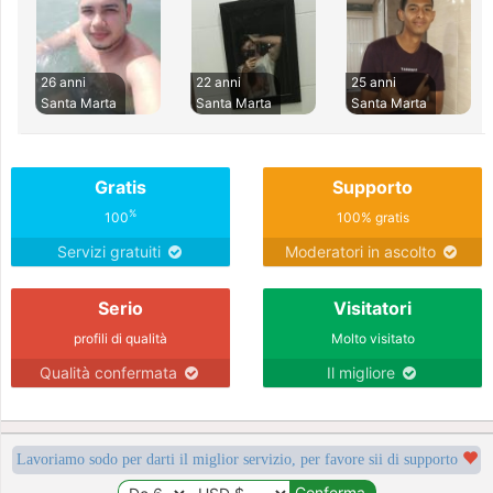
26 anni
22 anni
25 anni
Santa Marta
Santa Marta
Santa Marta
Gratis
Supporto
%
100
100% gratis
Servizi gratuiti
Moderatori in ascolto
Serio
Visitatori
profili di qualità
Molto visitato
Qualità confermata
Il migliore
Lavoriamo sodo per darti il miglior servizio, per favore sii di supporto