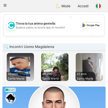
olombia
Citas
Toggle
Mode
Accedi
navigation
💖
Trova la tua anima gemella
💖
Scarica subito la nostra app di incontri!
💕
💕
Incontri Uomo Magdalena
30 anni
46 anni
22 anni
Santa Marta
Santa Marta
Santa Marta
0.6/1