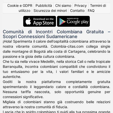
Cookie e GDPR
|
Pubblicità
|
Chi siamo
|
Privacy
|
Termini di
utilizzo
|
Sicurezza dei minori
|
Contatto
|
FAQ
Comunità di Incontri Colombiana Gratuita –
Scopri Connessioni Sudamericane
¡Hola! Sperimenta il calore dell'ospitalità colombiana attraverso la
nostra vibrante comunità. Colombia-citas.com collega single
dalle montagne di Bogotá alla costa di Cartagena, celebrando la
passione e la gioia della cultura colombiana.
Che tu sia nella vivace Medellín, nella storica Cali o nella tropicale
Barranquilla, incontra colombiani compatibili che condividono il
tuo entusiasmo per la vita, i valori familiari e le amicizie
autentiche.
Goditi la nostra piattaforma completamente gratuita
sperimentando il leggendario calore e cordialità colombiana.
Nessuna tariffa nascosta, solo opportunità genuine per
connessioni significative.
Migliaia di colombiani stanno già costruendo belle relazioni
attraverso la nostra comunità di fiducia.
Lascia che lo spirito colombiano ti guidi alla tua prossima grande