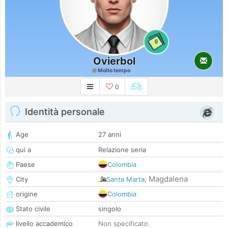
0
Ovierbol
Molto tempo
0
Identità personale
Age
27 anni
qui a
Relazione seria
Paese
Colombia
Magdalena
City
Santa Marta
,
origine
Colombia
Stato civile
singolo
livello accademico
Non specificato