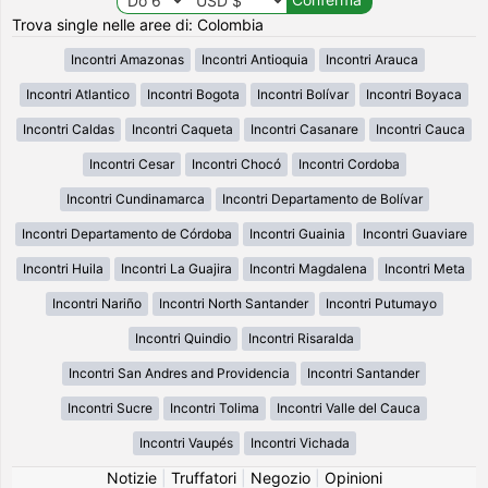
Trova single nelle aree di: Colombia
Incontri Amazonas
Incontri Antioquia
Incontri Arauca
Incontri Atlantico
Incontri Bogota
Incontri Bolívar
Incontri Boyaca
Incontri Caldas
Incontri Caqueta
Incontri Casanare
Incontri Cauca
Incontri Cesar
Incontri Chocó
Incontri Cordoba
Incontri Cundinamarca
Incontri Departamento de Bolívar
Incontri Departamento de Córdoba
Incontri Guainia
Incontri Guaviare
Incontri Huila
Incontri La Guajira
Incontri Magdalena
Incontri Meta
Incontri Nariño
Incontri North Santander
Incontri Putumayo
Incontri Quindio
Incontri Risaralda
Incontri San Andres and Providencia
Incontri Santander
Incontri Sucre
Incontri Tolima
Incontri Valle del Cauca
Incontri Vaupés
Incontri Vichada
Notizie
|
Truffatori
|
Negozio
|
Opinioni