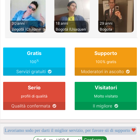
30 anni
18 anni
29 anni
Bogotá (Chapine
Bogotá (Usaquen
Bogota
Gratis
Supporto
%
100
100% gratis
Servizi gratuiti
Moderatori in ascolto
Serio
Visitatori
profili di qualità
Molto visitato
Qualità confermata
Il migliore
Lavoriamo sodo per darti il miglior servizio, per favore sii di supporto