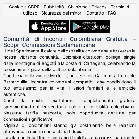
Cookie e GDPR
|
Pubblicità
|
Chi siamo
|
Privacy
|
Termini di
utilizzo
|
Sicurezza dei minori
|
Contatto
|
FAQ
Comunità di Incontri Colombiana Gratuita –
Scopri Connessioni Sudamericane
¡Hola! Sperimenta il calore dell'ospitalità colombiana attraverso la
nostra vibrante comunità. Colombia-citas.com collega single
dalle montagne di Bogotá alla costa di Cartagena, celebrando la
passione e la gioia della cultura colombiana.
Che tu sia nella vivace Medellín, nella storica Cali o nella tropicale
Barranquilla, incontra colombiani compatibili che condividono il
tuo entusiasmo per la vita, i valori familiari e le amicizie
autentiche.
Goditi la nostra piattaforma completamente gratuita
sperimentando il leggendario calore e cordialità colombiana.
Nessuna tariffa nascosta, solo opportunità genuine per
connessioni significative.
Migliaia di colombiani stanno già costruendo belle relazioni
attraverso la nostra comunità di fiducia.
Lascia che lo spirito colombiano ti guidi alla tua prossima grande