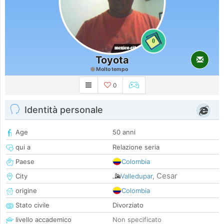
0
Toyota
Molto tempo
0
Identità personale
Age
50 anni
qui a
Relazione seria
Paese
Colombia
Cesar
City
Valledupar
,
origine
Colombia
Stato civile
Divorziato
livello accademico
Non specificato