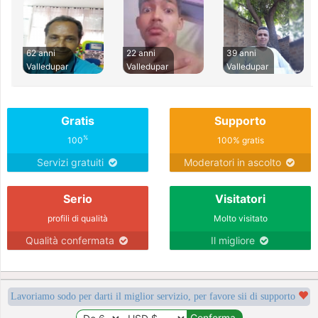
62 anni
22 anni
39 anni
Valledupar
Valledupar
Valledupar
Gratis
Supporto
%
100
100% gratis
Servizi gratuiti
Moderatori in ascolto
Serio
Visitatori
profili di qualità
Molto visitato
Qualità confermata
Il migliore
Lavoriamo sodo per darti il miglior servizio, per favore sii di supporto