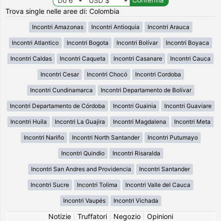
Trova single nelle aree di: Colombia
Incontri Amazonas
Incontri Antioquia
Incontri Arauca
Incontri Atlantico
Incontri Bogota
Incontri Bolívar
Incontri Boyaca
Incontri Caldas
Incontri Caqueta
Incontri Casanare
Incontri Cauca
Incontri Cesar
Incontri Chocó
Incontri Cordoba
Incontri Cundinamarca
Incontri Departamento de Bolívar
Incontri Departamento de Córdoba
Incontri Guainia
Incontri Guaviare
Incontri Huila
Incontri La Guajira
Incontri Magdalena
Incontri Meta
Incontri Nariño
Incontri North Santander
Incontri Putumayo
Incontri Quindio
Incontri Risaralda
Incontri San Andres and Providencia
Incontri Santander
Incontri Sucre
Incontri Tolima
Incontri Valle del Cauca
Incontri Vaupés
Incontri Vichada
Notizie
|
Truffatori
|
Negozio
|
Opinioni