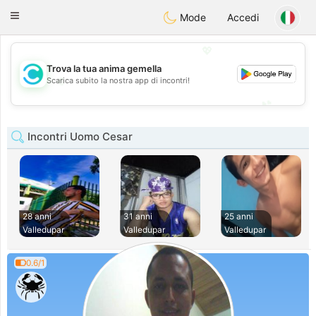
olombia
Citas
Toggle
Mode
Accedi
navigation
💖
Trova la tua anima gemella
💖
Scarica subito la nostra app di incontri!
💕
💕
Incontri Uomo Cesar
28 anni
31 anni
25 anni
Valledupar
Valledupar
Valledupar
0.6/1