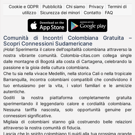
Cookie e GDPR
|
Pubblicità
|
Chi siamo
|
Privacy
|
Termini di
utilizzo
|
Sicurezza dei minori
|
Contatto
|
FAQ
Comunità di Incontri Colombiana Gratuita –
Scopri Connessioni Sudamericane
¡Hola! Sperimenta il calore dell'ospitalità colombiana attraverso la
nostra vibrante comunità. Colombia-citas.com collega single
dalle montagne di Bogotá alla costa di Cartagena, celebrando la
passione e la gioia della cultura colombiana.
Che tu sia nella vivace Medellín, nella storica Cali o nella tropicale
Barranquilla, incontra colombiani compatibili che condividono il
tuo entusiasmo per la vita, i valori familiari e le amicizie
autentiche.
Goditi la nostra piattaforma completamente gratuita
sperimentando il leggendario calore e cordialità colombiana.
Nessuna tariffa nascosta, solo opportunità genuine per
connessioni significative.
Migliaia di colombiani stanno già costruendo belle relazioni
attraverso la nostra comunità di fiducia.
Lascia che lo spirito colombiano ti guidi alla tua prossima grande