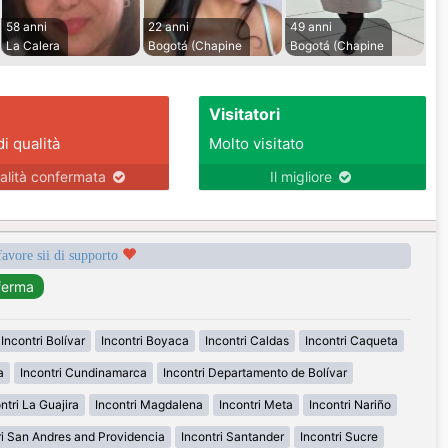
58 anni
22 anni
49 anni
La Calera
Bogotá (Chapine
Bogotá (Chapine
Visitatori
di qualità
Molto visitato
alità confermata
Il migliore
favore sii di supporto
Incontri Bolívar
Incontri Boyaca
Incontri Caldas
Incontri Caqueta
a
Incontri Cundinamarca
Incontri Departamento de Bolívar
ntri La Guajira
Incontri Magdalena
Incontri Meta
Incontri Nariño
ri San Andres and Providencia
Incontri Santander
Incontri Sucre