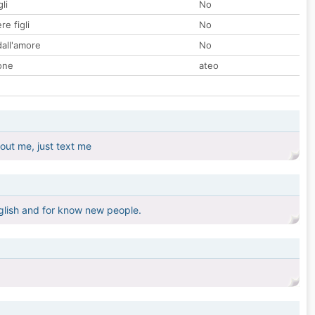
li
No
re figli
No
all'amore
No
one
ateo
bout me, just text me
 english and for know new people.