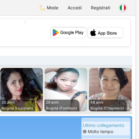
Mode
Accedi
Registrati
💖
💕
35 anni
29 anni
48 anni
Bogotá (Usaquen)
Bogotá (Fontibon)
Bogotá (Chapinero)
Ultimo collegamento
Molto tempo