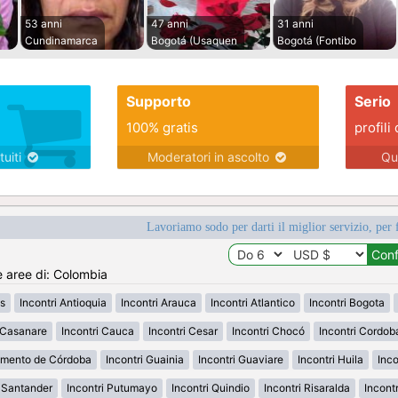
53 anni
47 anni
31 anni
Cundinamarca
Bogotá (Usaquen
Bogotá (Fontibo
Supporto
Serio
100% gratis
profili 
tuiti
Moderatori in ascolto
Qu
Lavoriamo sodo per darti il miglior servizio, per 
e aree di: Colombia
s
Incontri Antioquia
Incontri Arauca
Incontri Atlantico
Incontri Bogota
i Casanare
Incontri Cauca
Incontri Cesar
Incontri Chocó
Incontri Cordob
amento de Córdoba
Incontri Guainia
Incontri Guaviare
Incontri Huila
Inco
h Santander
Incontri Putumayo
Incontri Quindio
Incontri Risaralda
Incont