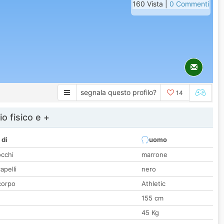
160 Vista |
0 Commenti
segnala questo profilo?
14
io fisico e +
 di
uomo
occhi
marrone
apelli
nero
corpo
Athletic
155 cm
45 Kg