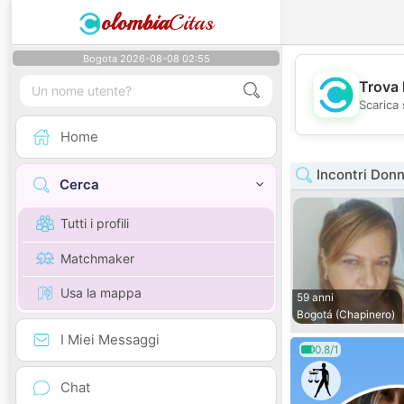
olombia
Citas
Bogota 2026-08-08 02:55
Trova 
Scarica 
Home
Incontri Don
Cerca
Tutti i profili
Matchmaker
Usa la mappa
59 anni
Bogotá (Chapinero)
I Miei Messaggi
0.8/1
Chat