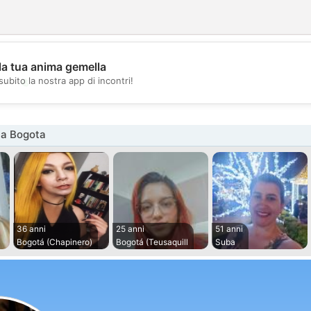
la tua anima gemella
💖
subito la nostra app di incontri!
💕
na Bogota
36 anni
25 anni
51 anni
Bogotá (Chapinero)
Bogotá (Teusaquill
Suba