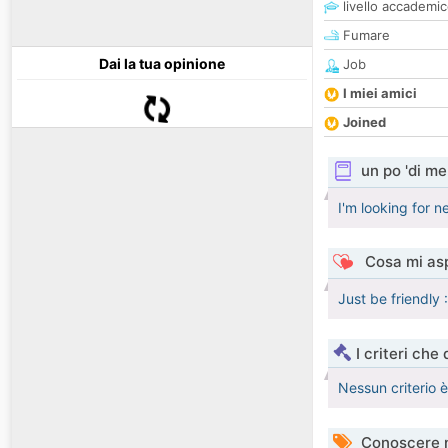
livello accademi
Fumare
Dai la tua opinione
Job
I miei amici
Joined
un po 'di me
I'm looking for n
Cosa mi asp
Just be friendly 
I criteri che
Nessun criterio 
Conoscere 