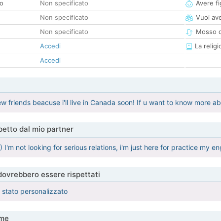
co
Non specificato
Avere fig
Non specificato
Vuoi ave
Non specificato
Mosso d
Accedi
La religi
Accedi
ew friends beacuse i'll live in Canada soon! If u want to know more a
etto dal mio partner
:) I'm not looking for serious relations, i'm just here for practice my
 dovrebbero essere rispettati
è stato personalizzato
me