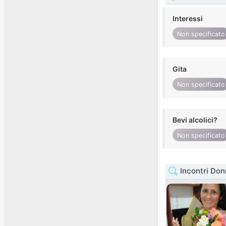
Interessi
Non specificato
Gita
Non specificato
Bevi alcolici?
Non specificato
Incontri Do