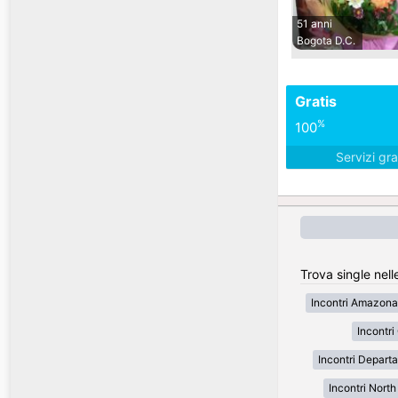
51 anni
Bogota D.C.
Gratis
%
100
Servizi gra
Trova single nell
Incontri Amazona
Incontr
Incontri Depart
Incontri Nort