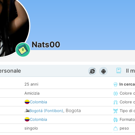
Nats00
0
personale
Il m
25 anni
In cerca
Amicizia
Colore 
Colombia
Colore c
Bogota
Bogotá (Fontibon)
,
Tipo di 
Colombia
Formato
singolo
peso