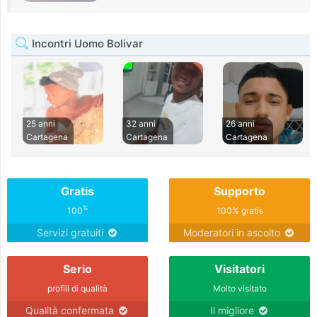
Incontri Uomo Bolivar
25 anni
32 anni
26 anni
Cartagena
Cartagena
Cartagena
Gratis
Supporto
%
100
100% gratis
Servizi gratuiti
Moderatori in ascolto
Serio
Visitatori
profili di qualità
Molto visitato
Qualità confermata
Il migliore