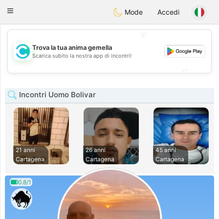
olombia
Citas
Toggle
Mode
Accedi
navigation
💖
Trova la tua anima gemella
💖
Scarica subito la nostra app di incontri!
💕
💕
Incontri Uomo Bolivar
21 anni
26 anni
45 anni
Cartagena
Cartagena
Cartagena
0.8/1