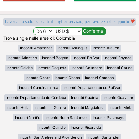
Lavoriamo sodo per darti il miglior servizio, per favore sii di supporto
Trova single nelle aree di: Colombia
Incontri Amazonas
Incontri Antioquia
Incontri Arauca
Incontri Atlantico
Incontri Bogota
Incontri Bolívar
Incontri Boyaca
Incontri Caldas
Incontri Caqueta
Incontri Casanare
Incontri Cauca
Incontri Cesar
Incontri Chocó
Incontri Cordoba
Incontri Cundinamarca
Incontri Departamento de Bolívar
Incontri Departamento de Córdoba
Incontri Guainia
Incontri Guaviare
Incontri Huila
Incontri La Guajira
Incontri Magdalena
Incontri Meta
Incontri Nariño
Incontri North Santander
Incontri Putumayo
Incontri Quindio
Incontri Risaralda
Incontri San Andres and Providencia
Incontri Santander