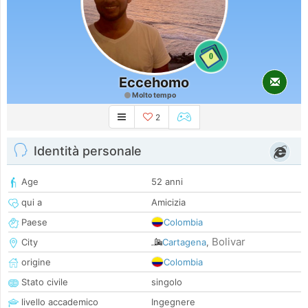
0
Eccehomo
Molto tempo
2
Identità personale
Age
52 anni
qui a
Amicizia
Paese
Colombia
Bolivar
City
Cartagena
,
origine
Colombia
Stato civile
singolo
livello accademico
Ingegnere