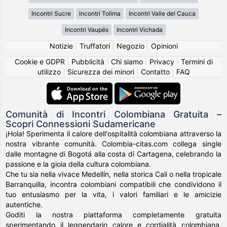
Incontri Sucre
Incontri Tolima
Incontri Valle del Cauca
Incontri Vaupés
Incontri Vichada
Notizie
|
Truffatori
|
Negozio
|
Opinioni
Cookie e GDPR
|
Pubblicità
|
Chi siamo
|
Privacy
|
Termini di
utilizzo
|
Sicurezza dei minori
|
Contatto
|
FAQ
Comunità di Incontri Colombiana Gratuita –
Scopri Connessioni Sudamericane
¡Hola! Sperimenta il calore dell'ospitalità colombiana attraverso la
nostra vibrante comunità. Colombia-citas.com collega single
dalle montagne di Bogotá alla costa di Cartagena, celebrando la
passione e la gioia della cultura colombiana.
Che tu sia nella vivace Medellín, nella storica Cali o nella tropicale
Barranquilla, incontra colombiani compatibili che condividono il
tuo entusiasmo per la vita, i valori familiari e le amicizie
autentiche.
Goditi la nostra piattaforma completamente gratuita
sperimentando il leggendario calore e cordialità colombiana.