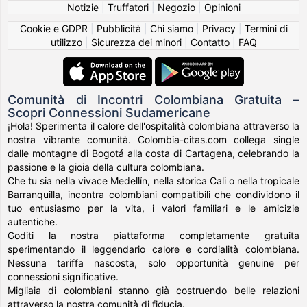
Notizie
|
Truffatori
|
Negozio
|
Opinioni
Cookie e GDPR
|
Pubblicità
|
Chi siamo
|
Privacy
|
Termini di
utilizzo
|
Sicurezza dei minori
|
Contatto
|
FAQ
Comunità di Incontri Colombiana Gratuita –
Scopri Connessioni Sudamericane
¡Hola! Sperimenta il calore dell'ospitalità colombiana attraverso la
nostra vibrante comunità. Colombia-citas.com collega single
dalle montagne di Bogotá alla costa di Cartagena, celebrando la
passione e la gioia della cultura colombiana.
Che tu sia nella vivace Medellín, nella storica Cali o nella tropicale
Barranquilla, incontra colombiani compatibili che condividono il
tuo entusiasmo per la vita, i valori familiari e le amicizie
autentiche.
Goditi la nostra piattaforma completamente gratuita
sperimentando il leggendario calore e cordialità colombiana.
Nessuna tariffa nascosta, solo opportunità genuine per
connessioni significative.
Migliaia di colombiani stanno già costruendo belle relazioni
attraverso la nostra comunità di fiducia.