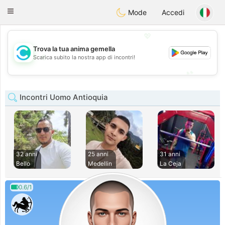
olombia
Citas
Toggle
Mode
Accedi
navigation
💖
Trova la tua anima gemella
💖
Scarica subito la nostra app di incontri!
💕
💕
Incontri Uomo Antioquia
32 anni
25 anni
31 anni
Bello
Medellin
La Ceja
0.6/1