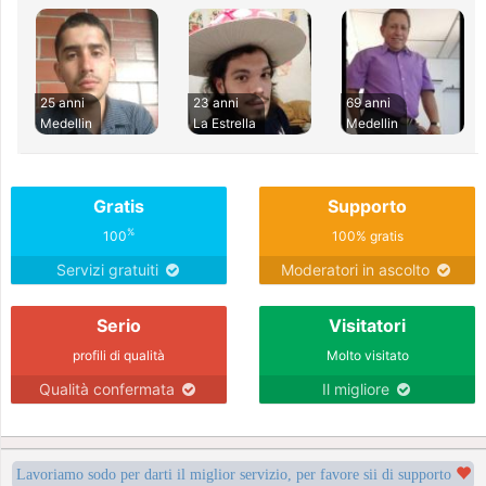
25 anni
23 anni
69 anni
Medellin
La Estrella
Medellin
Gratis
Supporto
%
100
100% gratis
Servizi gratuiti
Moderatori in ascolto
Serio
Visitatori
profili di qualità
Molto visitato
Qualità confermata
Il migliore
Lavoriamo sodo per darti il miglior servizio, per favore sii di supporto