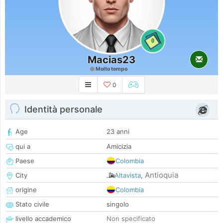
0
Macias23
Molto tempo
0
Identità personale
Age
23 anni
qui a
Amicizia
Paese
Colombia
Antioquia
City
Altavista
,
origine
Colombia
Stato civile
singolo
livello accademico
Non specificato