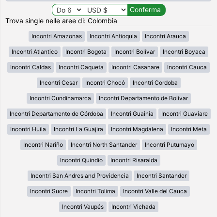
Trova single nelle aree di: Colombia
Incontri Amazonas
Incontri Antioquia
Incontri Arauca
Incontri Atlantico
Incontri Bogota
Incontri Bolívar
Incontri Boyaca
Incontri Caldas
Incontri Caqueta
Incontri Casanare
Incontri Cauca
Incontri Cesar
Incontri Chocó
Incontri Cordoba
Incontri Cundinamarca
Incontri Departamento de Bolívar
Incontri Departamento de Córdoba
Incontri Guainia
Incontri Guaviare
Incontri Huila
Incontri La Guajira
Incontri Magdalena
Incontri Meta
Incontri Nariño
Incontri North Santander
Incontri Putumayo
Incontri Quindio
Incontri Risaralda
Incontri San Andres and Providencia
Incontri Santander
Incontri Sucre
Incontri Tolima
Incontri Valle del Cauca
Incontri Vaupés
Incontri Vichada