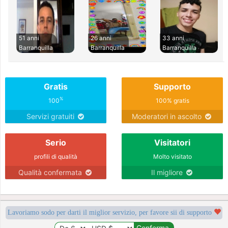
51 anni
26 anni
33 anni
Barranquilla
Barranquilla
Barranquilla
Gratis
Supporto
%
100
100% gratis
Servizi gratuiti
Moderatori in ascolto
Serio
Visitatori
profili di qualità
Molto visitato
Qualità confermata
Il migliore
Lavoriamo sodo per darti il miglior servizio, per favore sii di supporto