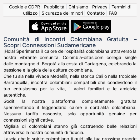
Cookie e GDPR
|
Pubblicità
|
Chi siamo
|
Privacy
|
Termini di
utilizzo
|
Sicurezza dei minori
|
Contatto
|
FAQ
Comunità di Incontri Colombiana Gratuita –
Scopri Connessioni Sudamericane
¡Hola! Sperimenta il calore dell'ospitalità colombiana attraverso la
nostra vibrante comunità. Colombia-citas.com collega single
dalle montagne di Bogotá alla costa di Cartagena, celebrando la
passione e la gioia della cultura colombiana.
Che tu sia nella vivace Medellín, nella storica Cali o nella tropicale
Barranquilla, incontra colombiani compatibili che condividono il
tuo entusiasmo per la vita, i valori familiari e le amicizie
autentiche.
Goditi la nostra piattaforma completamente gratuita
sperimentando il leggendario calore e cordialità colombiana.
Nessuna tariffa nascosta, solo opportunità genuine per
connessioni significative.
Migliaia di colombiani stanno già costruendo belle relazioni
attraverso la nostra comunità di fiducia.
Lascia che lo spirito colombiano ti guidi alla tua prossima grande