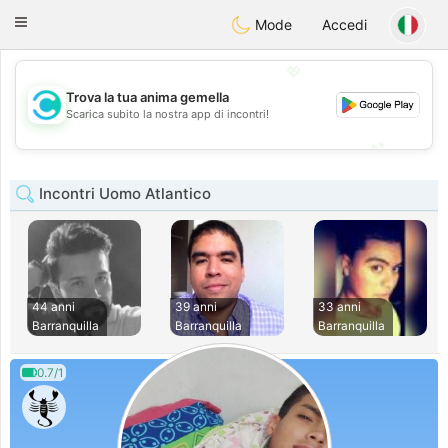
olombia
Citas
Toggle
Mode
Accedi
navigation
💖
Trova la tua anima gemella
💖
Scarica subito la nostra app di incontri!
💕
💕
Incontri Uomo Atlantico
44 anni
39 anni
33 anni
Barranquilla
Barranquilla
Barranquilla
0.7/1