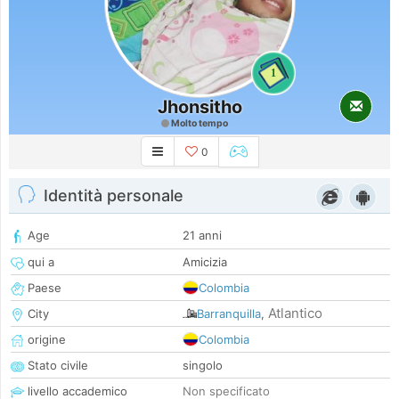
1
Jhonsitho
Molto tempo
0
Identità personale
Age
21 anni
qui a
Amicizia
Paese
Colombia
Atlantico
City
Barranquilla
,
origine
Colombia
Stato civile
singolo
livello accademico
Non specificato