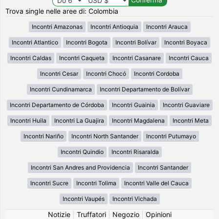
Trova single nelle aree di: Colombia
Incontri Amazonas
Incontri Antioquia
Incontri Arauca
Incontri Atlantico
Incontri Bogota
Incontri Bolívar
Incontri Boyaca
Incontri Caldas
Incontri Caqueta
Incontri Casanare
Incontri Cauca
Incontri Cesar
Incontri Chocó
Incontri Cordoba
Incontri Cundinamarca
Incontri Departamento de Bolívar
Incontri Departamento de Córdoba
Incontri Guainia
Incontri Guaviare
Incontri Huila
Incontri La Guajira
Incontri Magdalena
Incontri Meta
Incontri Nariño
Incontri North Santander
Incontri Putumayo
Incontri Quindio
Incontri Risaralda
Incontri San Andres and Providencia
Incontri Santander
Incontri Sucre
Incontri Tolima
Incontri Valle del Cauca
Incontri Vaupés
Incontri Vichada
Notizie
|
Truffatori
|
Negozio
|
Opinioni