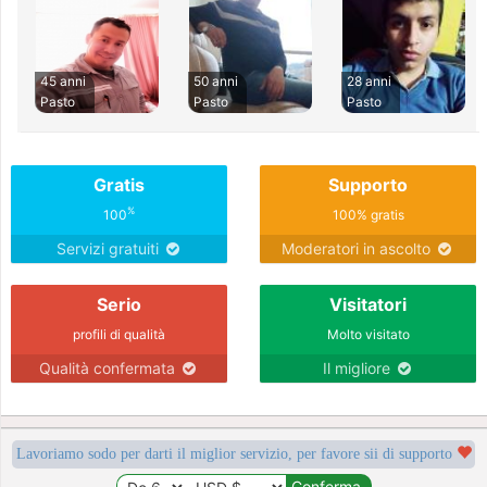
45 anni
50 anni
28 anni
Pasto
Pasto
Pasto
Gratis
Supporto
%
100
100% gratis
Servizi gratuiti
Moderatori in ascolto
Serio
Visitatori
profili di qualità
Molto visitato
Qualità confermata
Il migliore
Lavoriamo sodo per darti il miglior servizio, per favore sii di supporto