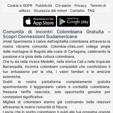
Cookie e GDPR
|
Pubblicità
|
Chi siamo
|
Privacy
|
Termini di
utilizzo
|
Sicurezza dei minori
|
Contatto
|
FAQ
Comunità di Incontri Colombiana Gratuita –
Scopri Connessioni Sudamericane
¡Hola! Sperimenta il calore dell'ospitalità colombiana attraverso la
nostra vibrante comunità. Colombia-citas.com collega single
dalle montagne di Bogotá alla costa di Cartagena, celebrando la
passione e la gioia della cultura colombiana.
Che tu sia nella vivace Medellín, nella storica Cali o nella tropicale
Barranquilla, incontra colombiani compatibili che condividono il
tuo entusiasmo per la vita, i valori familiari e le amicizie
autentiche.
Goditi la nostra piattaforma completamente gratuita
sperimentando il leggendario calore e cordialità colombiana.
Nessuna tariffa nascosta, solo opportunità genuine per
connessioni significative.
Migliaia di colombiani stanno già costruendo belle relazioni
attraverso la nostra comunità di fiducia.
Lascia che lo spirito colombiano ti guidi alla tua prossima grande