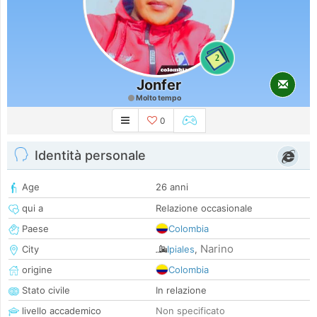
2
Jonfer
Molto tempo
0
Identità personale
Age
26 anni
qui a
Relazione occasionale
Paese
Colombia
Narino
City
Ipiales
,
origine
Colombia
Stato civile
In relazione
livello accademico
Non specificato