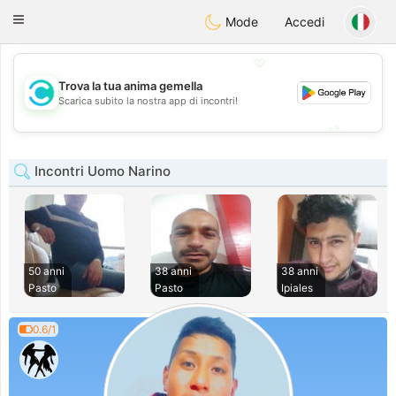
olombia
Citas
Toggle
Mode
Accedi
navigation
💖
Trova la tua anima gemella
💖
Scarica subito la nostra app di incontri!
💕
💕
Incontri Uomo Narino
50 anni
38 anni
38 anni
Pasto
Pasto
Ipiales
0.6/1