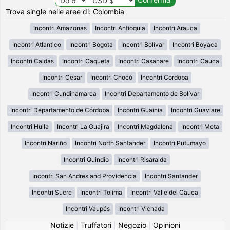
Trova single nelle aree di: Colombia
Incontri Amazonas
Incontri Antioquia
Incontri Arauca
Incontri Atlantico
Incontri Bogota
Incontri Bolívar
Incontri Boyaca
Incontri Caldas
Incontri Caqueta
Incontri Casanare
Incontri Cauca
Incontri Cesar
Incontri Chocó
Incontri Cordoba
Incontri Cundinamarca
Incontri Departamento de Bolívar
Incontri Departamento de Córdoba
Incontri Guainia
Incontri Guaviare
Incontri Huila
Incontri La Guajira
Incontri Magdalena
Incontri Meta
Incontri Nariño
Incontri North Santander
Incontri Putumayo
Incontri Quindio
Incontri Risaralda
Incontri San Andres and Providencia
Incontri Santander
Incontri Sucre
Incontri Tolima
Incontri Valle del Cauca
Incontri Vaupés
Incontri Vichada
Notizie
|
Truffatori
|
Negozio
|
Opinioni