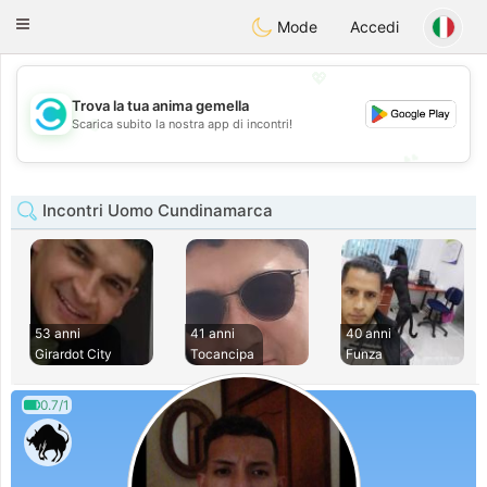
olombia
Citas
Toggle
Mode
Accedi
navigation
💖
Trova la tua anima gemella
💖
Scarica subito la nostra app di incontri!
💕
💕
Incontri Uomo Cundinamarca
53 anni
41 anni
40 anni
Girardot City
Tocancipa
Funza
0.7/1