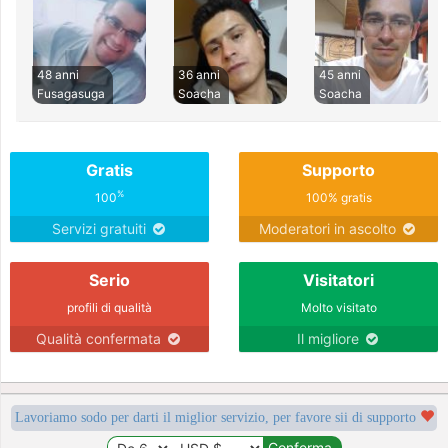
48 anni
36 anni
45 anni
Fusagasuga
Soacha
Soacha
Gratis
Supporto
%
100
100% gratis
Servizi gratuiti
Moderatori in ascolto
Serio
Visitatori
profili di qualità
Molto visitato
Qualità confermata
Il migliore
Lavoriamo sodo per darti il miglior servizio, per favore sii di supporto