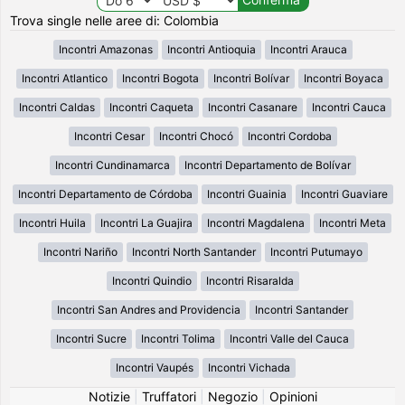
Trova single nelle aree di: Colombia
Incontri Amazonas
Incontri Antioquia
Incontri Arauca
Incontri Atlantico
Incontri Bogota
Incontri Bolívar
Incontri Boyaca
Incontri Caldas
Incontri Caqueta
Incontri Casanare
Incontri Cauca
Incontri Cesar
Incontri Chocó
Incontri Cordoba
Incontri Cundinamarca
Incontri Departamento de Bolívar
Incontri Departamento de Córdoba
Incontri Guainia
Incontri Guaviare
Incontri Huila
Incontri La Guajira
Incontri Magdalena
Incontri Meta
Incontri Nariño
Incontri North Santander
Incontri Putumayo
Incontri Quindio
Incontri Risaralda
Incontri San Andres and Providencia
Incontri Santander
Incontri Sucre
Incontri Tolima
Incontri Valle del Cauca
Incontri Vaupés
Incontri Vichada
Notizie
|
Truffatori
|
Negozio
|
Opinioni