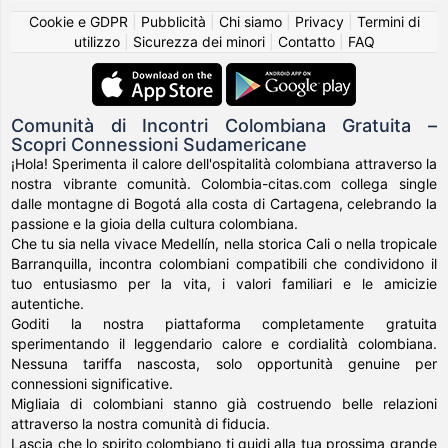
Cookie e GDPR
|
Pubblicità
|
Chi siamo
|
Privacy
|
Termini di
utilizzo
|
Sicurezza dei minori
|
Contatto
|
FAQ
Comunità di Incontri Colombiana Gratuita –
Scopri Connessioni Sudamericane
¡Hola! Sperimenta il calore dell'ospitalità colombiana attraverso la
nostra vibrante comunità. Colombia-citas.com collega single
dalle montagne di Bogotá alla costa di Cartagena, celebrando la
passione e la gioia della cultura colombiana.
Che tu sia nella vivace Medellín, nella storica Cali o nella tropicale
Barranquilla, incontra colombiani compatibili che condividono il
tuo entusiasmo per la vita, i valori familiari e le amicizie
autentiche.
Goditi la nostra piattaforma completamente gratuita
sperimentando il leggendario calore e cordialità colombiana.
Nessuna tariffa nascosta, solo opportunità genuine per
connessioni significative.
Migliaia di colombiani stanno già costruendo belle relazioni
attraverso la nostra comunità di fiducia.
Lascia che lo spirito colombiano ti guidi alla tua prossima grande