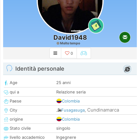
4
David1948
Molto tempo
0
Identità personale
Age
25 anni
qui a
Relazione seria
Paese
Colombia
Cundinamarca
City
Fusagasuga
,
origine
Colombia
Stato civile
singolo
livello accademico
Ingegnere