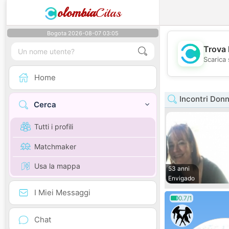
olombia
Citas
Bogota 2026-08-07 03:05
Trova 
Scarica 
Home
Incontri Donn
Cerca
Tutti i profili
Matchmaker
Usa la mappa
53 anni
Envigado
I Miei Messaggi
0.7/1
Chat