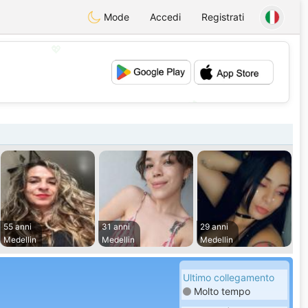
Mode
Accedi
Registrati
💖
💕
55 anni
31 anni
29 anni
Medellin
Medellin
Medellin
Ultimo collegamento
Molto tempo