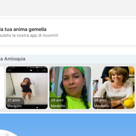
la tua anima gemella
💖
subito la nostra app di incontri!
💕
a Antioquia
31 anni
38 anni
68 anni
Medellin
Medellin
Medellin