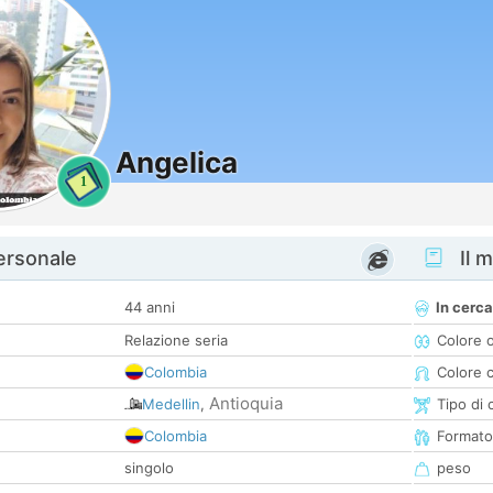
Angelica
1
personale
Il m
44 anni
In cerca
Relazione seria
Colore 
Colombia
Colore c
Antioquia
Medellin
,
Tipo di 
Colombia
Formato
singolo
peso