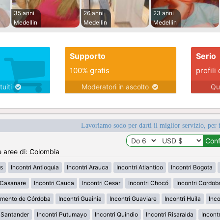
35 anni
26 anni
23 anni
Medellin
Medellin
Medellin
Supporto
Serio
100% gratis
profili 
tuiti
Moderatori in ascolto
Qu
Lavoriamo sodo per darti il miglior servizio, per 
e aree di: Colombia
s
Incontri Antioquia
Incontri Arauca
Incontri Atlantico
Incontri Bogota
i Casanare
Incontri Cauca
Incontri Cesar
Incontri Chocó
Incontri Cordob
amento de Córdoba
Incontri Guainia
Incontri Guaviare
Incontri Huila
Inco
h Santander
Incontri Putumayo
Incontri Quindio
Incontri Risaralda
Incont