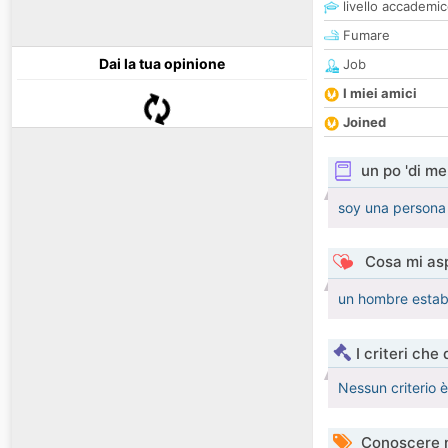
livello accademi
Fumare
Dai la tua opinione
Job
I miei amici
Joined
un po 'di me
soy una persona 
Cosa mi asp
un hombre estable
I criteri che
Nessun criterio 
Conoscere 