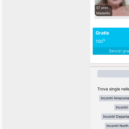
57 anni
Medellin
Gratis
%
100
Servizi gra
Trova single nell
Incontri Amazona
Incontr
Incontri Depart
Incontri Nort