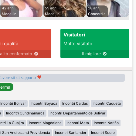
42 anni
55 anni
28 anni
Medellin
Medellin
Concordia
Visitatori
di qualità
Molto visitato
alità confermata
Il migliore
favore sii di supporto
Incontri Bolívar
Incontri Boyaca
Incontri Caldas
Incontri Caqueta
a
Incontri Cundinamarca
Incontri Departamento de Bolívar
ntri La Guajira
Incontri Magdalena
Incontri Meta
Incontri Nariño
ri San Andres and Providencia
Incontri Santander
Incontri Sucre