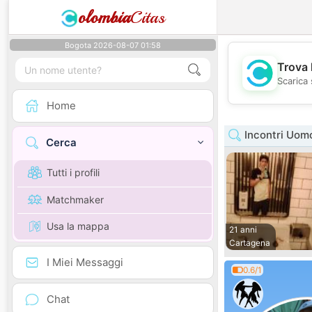
olombia
Citas
Bogota 2026-08-07 01:58
Trova 
Scarica 
Home
Incontri Uomo
Cerca
Tutti i profili
Matchmaker
Usa la mappa
21 anni
Cartagena
I Miei Messaggi
0.6/1
Chat