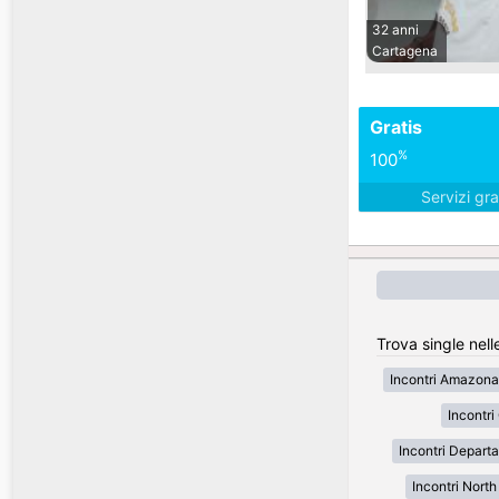
32 anni
Cartagena
Gratis
%
100
Servizi gra
Trova single nell
Incontri Amazona
Incontr
Incontri Depart
Incontri Nort