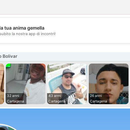
la tua anima gemella
💖
subito la nostra app di incontri!
💕
 Bolivar
32 anni
43 anni
26 anni
Cartagena
Cartagena
Cartagena