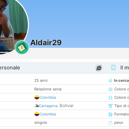
Aldair29
1
personale
Il m
25 anni
In cerca
Relazione seria
Colore 
Colombia
Colore c
Bolivar
Cartagena
,
Tipo di 
Colombia
Formato
singolo
peso