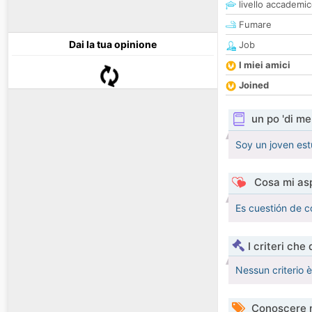
livello accademi
Fumare
Dai la tua opinione
Job
I miei amici
Joined
un po 'di me
Soy un joven est
Cosa mi asp
Es cuestión de 
I criteri che
Nessun criterio 
Conoscere 