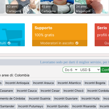
43 anni
45 anni
34 anni
Cartagena
Cartagena
Magangué
Supporto
Serio
100% gratis
profili 
tuiti
Moderatori in ascolto
Qu
Lavoriamo sodo per darti il miglior servizio, per 
e aree di: Colombia
s
Incontri Antioquia
Incontri Arauca
Incontri Atlantico
Incontri Bogota
i Casanare
Incontri Cauca
Incontri Cesar
Incontri Chocó
Incontri Cordob
amento de Córdoba
Incontri Guainia
Incontri Guaviare
Incontri Huila
Inco
h Santander
Incontri Putumayo
Incontri Quindio
Incontri Risaralda
Incont