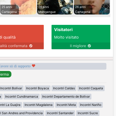
25 anni
26 anni
26 anni
Cartagena
Mangangue
Cartagena
Visitatori
di qualità
Molto visitato
alità confermata
Il migliore
favore sii di supporto
Incontri Bolívar
Incontri Boyaca
Incontri Caldas
Incontri Caqueta
a
Incontri Cundinamarca
Incontri Departamento de Bolívar
ntri La Guajira
Incontri Magdalena
Incontri Meta
Incontri Nariño
ri San Andres and Providencia
Incontri Santander
Incontri Sucre