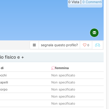
0 Vista |
0 Commenti
segnala questo profilo?
0
io fisico e +
 di
femmina
occhi
Non specificato
apelli
Non specificato
corpo
Non specificato
Non specificato
Non specificato