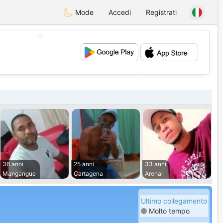
Mode
Accedi
Registrati
💖
💕
36 anni
25 anni
33 anni
Mangangue
Cartagena
Arenal
Ultimo collegamento
Molto tempo