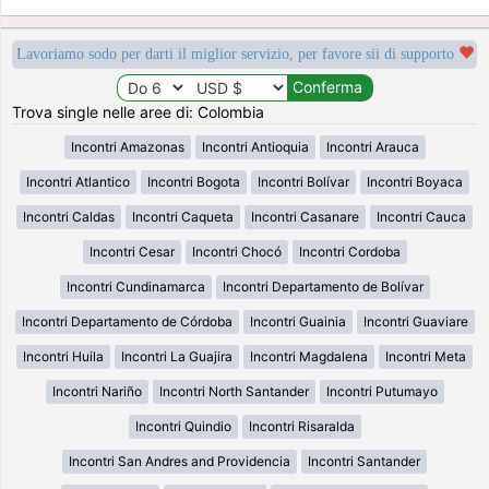
Lavoriamo sodo per darti il miglior servizio, per favore sii di supporto
Trova single nelle aree di: Colombia
Incontri Amazonas
Incontri Antioquia
Incontri Arauca
Incontri Atlantico
Incontri Bogota
Incontri Bolívar
Incontri Boyaca
Incontri Caldas
Incontri Caqueta
Incontri Casanare
Incontri Cauca
Incontri Cesar
Incontri Chocó
Incontri Cordoba
Incontri Cundinamarca
Incontri Departamento de Bolívar
Incontri Departamento de Córdoba
Incontri Guainia
Incontri Guaviare
Incontri Huila
Incontri La Guajira
Incontri Magdalena
Incontri Meta
Incontri Nariño
Incontri North Santander
Incontri Putumayo
Incontri Quindio
Incontri Risaralda
Incontri San Andres and Providencia
Incontri Santander