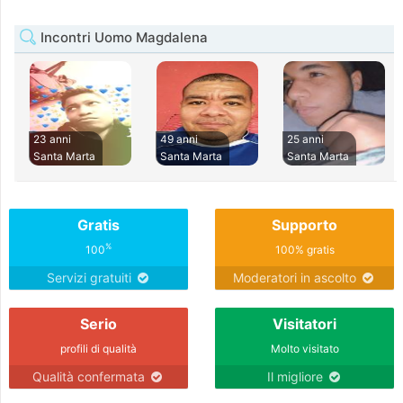
Incontri Uomo Magdalena
23 anni
49 anni
25 anni
Santa Marta
Santa Marta
Santa Marta
Gratis
Supporto
%
100
100% gratis
Servizi gratuiti
Moderatori in ascolto
Serio
Visitatori
profili di qualità
Molto visitato
Qualità confermata
Il migliore