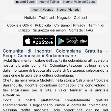
Incontri Sucre
Incontri Tolima
Incontri Valle del Cauca
Incontri Vaupés
Incontri Vichada
Notizie
|
Truffatori
|
Negozio
|
Opinioni
Cookie e GDPR
|
Pubblicità
|
Chi siamo
|
Privacy
|
Termini di
utilizzo
|
Sicurezza dei minori
|
Contatto
|
FAQ
Comunità di Incontri Colombiana Gratuita –
Scopri Connessioni Sudamericane
¡Hola! Sperimenta il calore dell'ospitalità colombiana attraverso la
nostra vibrante comunità. Colombia-citas.com collega single
dalle montagne di Bogotá alla costa di Cartagena, celebrando la
passione e la gioia della cultura colombiana.
Che tu sia nella vivace Medellín, nella storica Cali o nella tropicale
Barranquilla, incontra colombiani compatibili che condividono il
tuo entusiasmo per la vita, i valori familiari e le amicizie
autentiche.
Goditi la nostra piattaforma completamente gratuita
sperimentando il leggendario calore e cordialità colombiana.
Nessuna tariffa nascosta, solo opportunità genuine per