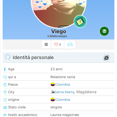
1
Viego
Molto tempo
0
Identità personale
Age
23 anni
qui a
Relazione seria
Paese
Colombia
Magdalena
City
Santa Marta
,
origine
Colombia
Stato civile
singolo
livello accademico
Laurea magistrale