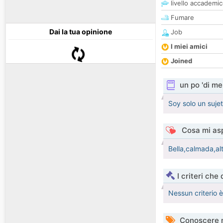
livello accademi
Fumare
Dai la tua opinione
Job
I miei amici
Joined
un po 'di me
Soy solo un suj
Cosa mi asp
Bella,calmada,al
I criteri che
Nessun criterio 
Conoscere 