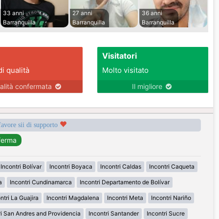
33 anni
27 anni
36 anni
Barranquilla
Barranquilla
Barranquilla
Visitatori
di qualità
Molto visitato
alità confermata
Il migliore
favore sii di supporto
Incontri Bolívar
Incontri Boyaca
Incontri Caldas
Incontri Caqueta
a
Incontri Cundinamarca
Incontri Departamento de Bolívar
ntri La Guajira
Incontri Magdalena
Incontri Meta
Incontri Nariño
ri San Andres and Providencia
Incontri Santander
Incontri Sucre