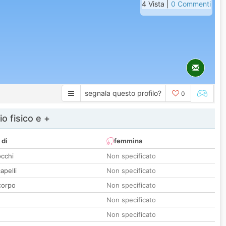
4 Vista |
0 Commenti
segnala questo profilo?
0
io fisico e +
 di
femmina
occhi
Non specificato
apelli
Non specificato
corpo
Non specificato
Non specificato
Non specificato