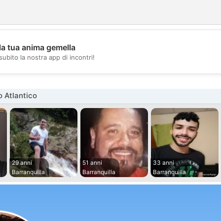
la tua anima gemella
💖
subito la nostra app di incontri!
💕
 Atlantico
29 anni
51 anni
33 anni
Barranquilla
Barranquilla
Barranquilla