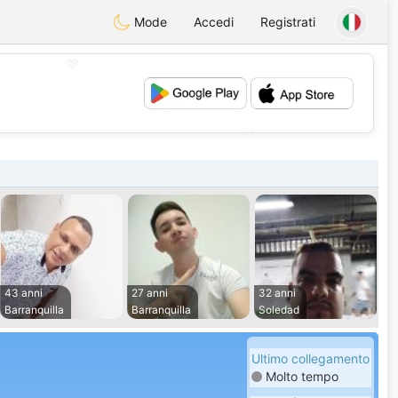
Mode
Accedi
Registrati
💖
💕
43 anni
27 anni
32 anni
Barranquilla
Barranquilla
Soledad
Ultimo collegamento
Molto tempo