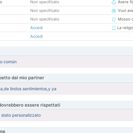
co
Non specificato
Avere fig
Non specificato
Vuoi ave
Non specificato
Mosso d
Accedi
La religi
Accedi
eto común
etto dal mio partner
ta,de lindos sentimientos,y ya
 dovrebbero essere rispettati
è stato personalizzato
me