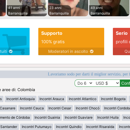
41 anni
23 anni
49 anni
Barranquilla
Barranquilla
Barranquilla
Supporto
Serio
100% gratis
profili 
tuiti
Moderatori in ascolto
Qu
Lavoriamo sodo per darti il miglior servizio, per 
e aree di: Colombia
s
Incontri Antioquia
Incontri Arauca
Incontri Atlantico
Incontri Bogota
i Casanare
Incontri Cauca
Incontri Cesar
Incontri Chocó
Incontri Cordob
amento de Córdoba
Incontri Guainia
Incontri Guaviare
Incontri Huila
Inco
h Santander
Incontri Putumayo
Incontri Quindio
Incontri Risaralda
Incont