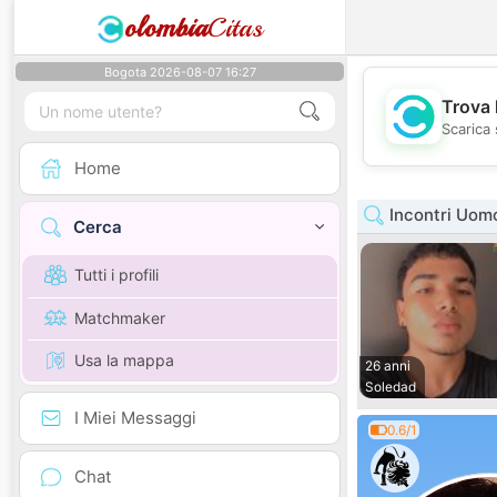
olombia
Citas
Bogota 2026-08-07 16:27
Trova 
Scarica 
Home
Incontri Uomo
Cerca
Tutti i profili
Matchmaker
Usa la mappa
26 anni
Soledad
I Miei Messaggi
0.6/1
Chat