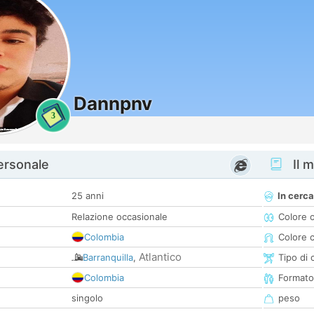
Dannpnv
3
personale
Il m
25 anni
In cerca
Relazione occasionale
Colore 
Colombia
Colore c
Atlantico
Barranquilla
,
Tipo di 
Colombia
Formato
singolo
peso