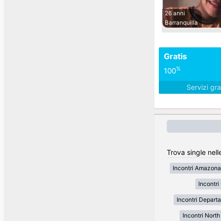
26 anni
Barranquilla
Gratis
%
100
Servizi gra
Trova single nell
Incontri Amazona
Incontr
Incontri Depart
Incontri Nort