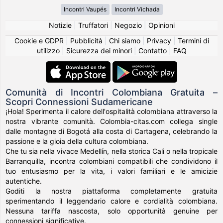
Incontri Vaupés
Incontri Vichada
Notizie
|
Truffatori
|
Negozio
|
Opinioni
Cookie e GDPR
|
Pubblicità
|
Chi siamo
|
Privacy
|
Termini di
utilizzo
|
Sicurezza dei minori
|
Contatto
|
FAQ
Comunità di Incontri Colombiana Gratuita –
Scopri Connessioni Sudamericane
¡Hola! Sperimenta il calore dell'ospitalità colombiana attraverso la
nostra vibrante comunità. Colombia-citas.com collega single
dalle montagne di Bogotá alla costa di Cartagena, celebrando la
passione e la gioia della cultura colombiana.
Che tu sia nella vivace Medellín, nella storica Cali o nella tropicale
Barranquilla, incontra colombiani compatibili che condividono il
tuo entusiasmo per la vita, i valori familiari e le amicizie
autentiche.
Goditi la nostra piattaforma completamente gratuita
sperimentando il leggendario calore e cordialità colombiana.
Nessuna tariffa nascosta, solo opportunità genuine per
connessioni significative.