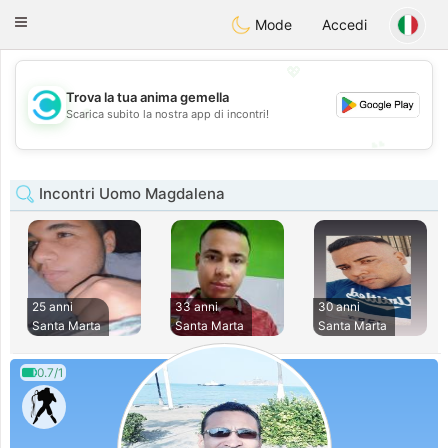
olombia
Citas
Toggle
Mode
Accedi
navigation
💖
Trova la tua anima gemella
💖
Scarica subito la nostra app di incontri!
💕
💕
Incontri Uomo Magdalena
25 anni
33 anni
30 anni
Santa Marta
Santa Marta
Santa Marta
0.7/1