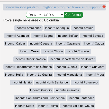
Lavoriamo sodo per darti il miglior servizio, per favore sii di supporto
Trova single nelle aree di: Colombia
Incontri Amazonas
Incontri Antioquia
Incontri Arauca
Incontri Atlantico
Incontri Bogota
Incontri Bolívar
Incontri Boyaca
Incontri Caldas
Incontri Caqueta
Incontri Casanare
Incontri Cauca
Incontri Cesar
Incontri Chocó
Incontri Cordoba
Incontri Cundinamarca
Incontri Departamento de Bolívar
Incontri Departamento de Córdoba
Incontri Guainia
Incontri Guaviare
Incontri Huila
Incontri La Guajira
Incontri Magdalena
Incontri Meta
Incontri Nariño
Incontri North Santander
Incontri Putumayo
Incontri Quindio
Incontri Risaralda
Incontri San Andres and Providencia
Incontri Santander
Incontri Sucre
Incontri Tolima
Incontri Valle del Cauca