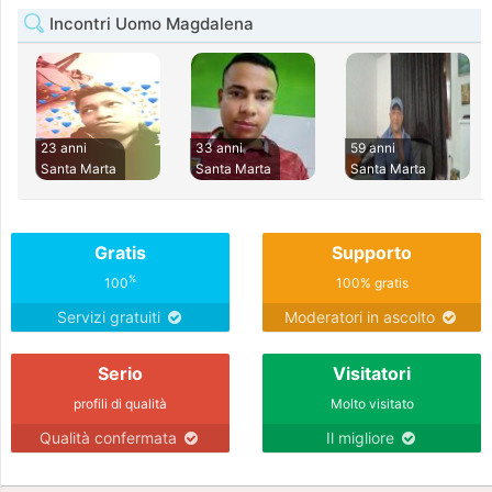
Incontri Uomo Magdalena
23 anni
33 anni
59 anni
Santa Marta
Santa Marta
Santa Marta
Gratis
Supporto
%
100
100% gratis
Servizi gratuiti
Moderatori in ascolto
Serio
Visitatori
profili di qualità
Molto visitato
Qualità confermata
Il migliore