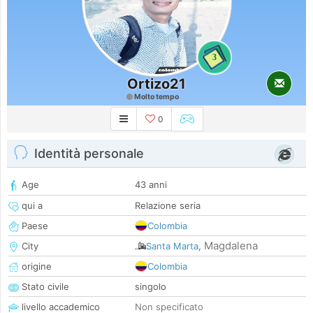
3
Ortizo21
Molto tempo
0
Identità personale
Age
43 anni
qui a
Relazione seria
Paese
Colombia
Magdalena
City
Santa Marta
,
origine
Colombia
Stato civile
singolo
livello accademico
Non specificato