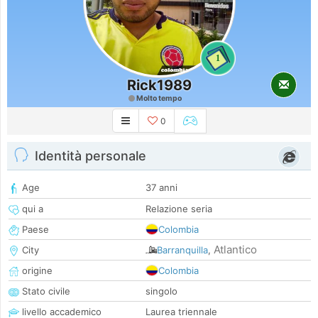
1
Rick1989
Molto tempo
0
Identità personale
Age
37 anni
qui a
Relazione seria
Paese
Colombia
Atlantico
City
Barranquilla
,
origine
Colombia
Stato civile
singolo
livello accademico
Laurea triennale