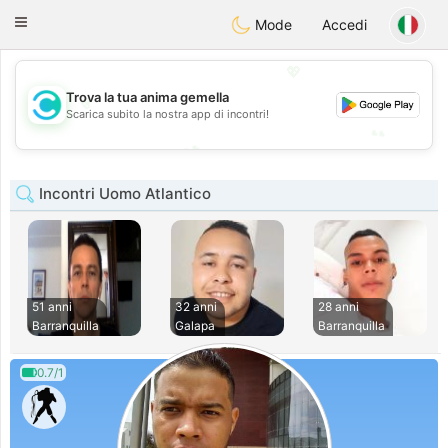
olombia
Citas
Toggle
Mode
Accedi
navigation
💖
Trova la tua anima gemella
💖
Scarica subito la nostra app di incontri!
💕
💕
Incontri Uomo Atlantico
51 anni
32 anni
28 anni
Barranquilla
Galapa
Barranquilla
0.7/1