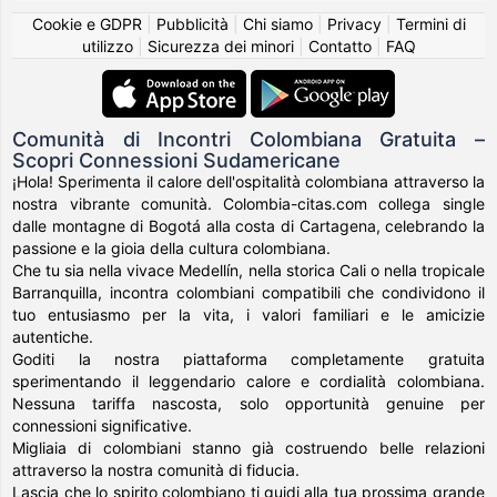
Cookie e GDPR
|
Pubblicità
|
Chi siamo
|
Privacy
|
Termini di
utilizzo
|
Sicurezza dei minori
|
Contatto
|
FAQ
Comunità di Incontri Colombiana Gratuita –
Scopri Connessioni Sudamericane
¡Hola! Sperimenta il calore dell'ospitalità colombiana attraverso la
nostra vibrante comunità. Colombia-citas.com collega single
dalle montagne di Bogotá alla costa di Cartagena, celebrando la
passione e la gioia della cultura colombiana.
Che tu sia nella vivace Medellín, nella storica Cali o nella tropicale
Barranquilla, incontra colombiani compatibili che condividono il
tuo entusiasmo per la vita, i valori familiari e le amicizie
autentiche.
Goditi la nostra piattaforma completamente gratuita
sperimentando il leggendario calore e cordialità colombiana.
Nessuna tariffa nascosta, solo opportunità genuine per
connessioni significative.
Migliaia di colombiani stanno già costruendo belle relazioni
attraverso la nostra comunità di fiducia.
Lascia che lo spirito colombiano ti guidi alla tua prossima grande