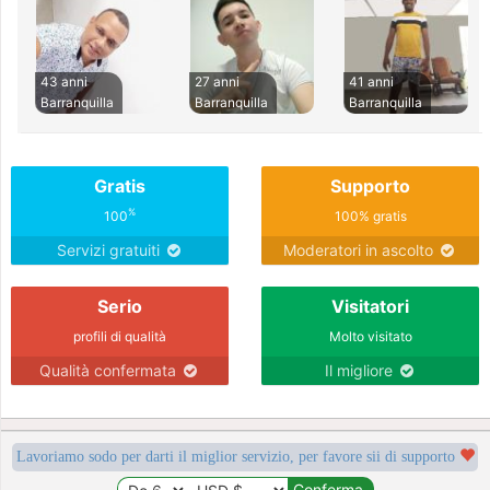
43 anni
27 anni
41 anni
Barranquilla
Barranquilla
Barranquilla
Gratis
Supporto
%
100
100% gratis
Servizi gratuiti
Moderatori in ascolto
Serio
Visitatori
profili di qualità
Molto visitato
Qualità confermata
Il migliore
Lavoriamo sodo per darti il miglior servizio, per favore sii di supporto