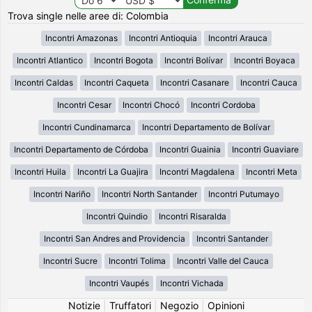
Trova single nelle aree di: Colombia
Incontri Amazonas
Incontri Antioquia
Incontri Arauca
Incontri Atlantico
Incontri Bogota
Incontri Bolívar
Incontri Boyaca
Incontri Caldas
Incontri Caqueta
Incontri Casanare
Incontri Cauca
Incontri Cesar
Incontri Chocó
Incontri Cordoba
Incontri Cundinamarca
Incontri Departamento de Bolívar
Incontri Departamento de Córdoba
Incontri Guainia
Incontri Guaviare
Incontri Huila
Incontri La Guajira
Incontri Magdalena
Incontri Meta
Incontri Nariño
Incontri North Santander
Incontri Putumayo
Incontri Quindio
Incontri Risaralda
Incontri San Andres and Providencia
Incontri Santander
Incontri Sucre
Incontri Tolima
Incontri Valle del Cauca
Incontri Vaupés
Incontri Vichada
Notizie
|
Truffatori
|
Negozio
|
Opinioni