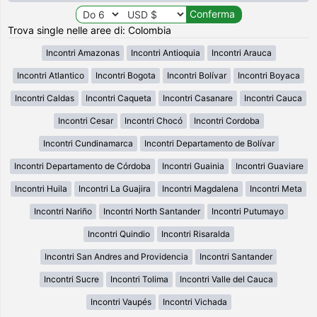
Trova single nelle aree di: Colombia
Incontri Amazonas
Incontri Antioquia
Incontri Arauca
Incontri Atlantico
Incontri Bogota
Incontri Bolívar
Incontri Boyaca
Incontri Caldas
Incontri Caqueta
Incontri Casanare
Incontri Cauca
Incontri Cesar
Incontri Chocó
Incontri Cordoba
Incontri Cundinamarca
Incontri Departamento de Bolívar
Incontri Departamento de Córdoba
Incontri Guainia
Incontri Guaviare
Incontri Huila
Incontri La Guajira
Incontri Magdalena
Incontri Meta
Incontri Nariño
Incontri North Santander
Incontri Putumayo
Incontri Quindio
Incontri Risaralda
Incontri San Andres and Providencia
Incontri Santander
Incontri Sucre
Incontri Tolima
Incontri Valle del Cauca
Incontri Vaupés
Incontri Vichada