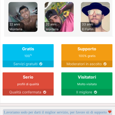
22 anni
32 anni
33 anni
Monteria
Monteria
El Fortin
Gratis
Supporto
%
100
100% gratis
Servizi gratuiti
Moderatori in ascolto
Serio
Visitatori
profili di qualità
Molto visitato
Qualità confermata
Il migliore
Lavoriamo sodo per darti il miglior servizio, per favore sii di supporto