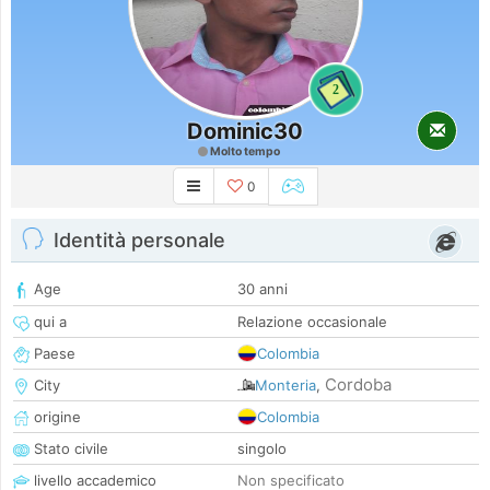
2
Dominic30
Molto tempo
0
Identità personale
Age
30 anni
qui a
Relazione occasionale
Paese
Colombia
Cordoba
City
Monteria
,
origine
Colombia
Stato civile
singolo
livello accademico
Non specificato