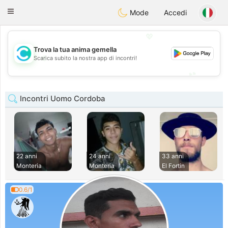
olombia
Citas
Toggle
Mode
Accedi
navigation
💖
Trova la tua anima gemella
💖
Scarica subito la nostra app di incontri!
💕
💕
Incontri Uomo Cordoba
22 anni
24 anni
33 anni
Monteria
Monteria
El Fortin
0.6/1