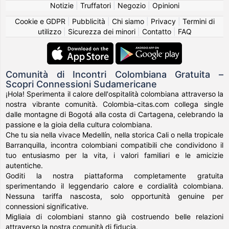
Notizie
|
Truffatori
|
Negozio
|
Opinioni
Cookie e GDPR
|
Pubblicità
|
Chi siamo
|
Privacy
|
Termini di
utilizzo
|
Sicurezza dei minori
|
Contatto
|
FAQ
Comunità di Incontri Colombiana Gratuita –
Scopri Connessioni Sudamericane
¡Hola! Sperimenta il calore dell'ospitalità colombiana attraverso la
nostra vibrante comunità. Colombia-citas.com collega single
dalle montagne di Bogotá alla costa di Cartagena, celebrando la
passione e la gioia della cultura colombiana.
Che tu sia nella vivace Medellín, nella storica Cali o nella tropicale
Barranquilla, incontra colombiani compatibili che condividono il
tuo entusiasmo per la vita, i valori familiari e le amicizie
autentiche.
Goditi la nostra piattaforma completamente gratuita
sperimentando il leggendario calore e cordialità colombiana.
Nessuna tariffa nascosta, solo opportunità genuine per
connessioni significative.
Migliaia di colombiani stanno già costruendo belle relazioni
attraverso la nostra comunità di fiducia.