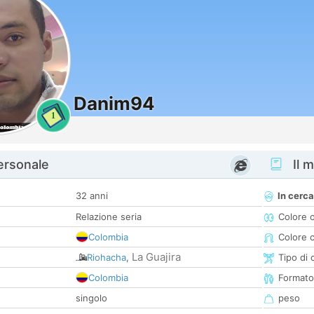
Danim94
1
personale
Il m
32 anni
In cerca
Relazione seria
Colore 
Colombia
Colore c
La Guajira
Riohacha
,
Tipo di 
Colombia
Formato
singolo
peso