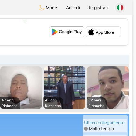
Mode
Accedi
Registrati
💖
💕
47 anni
49 anni
32 anni
Riohacha
Riohacha
Riohacha
Ultimo collegamento
Molto tempo