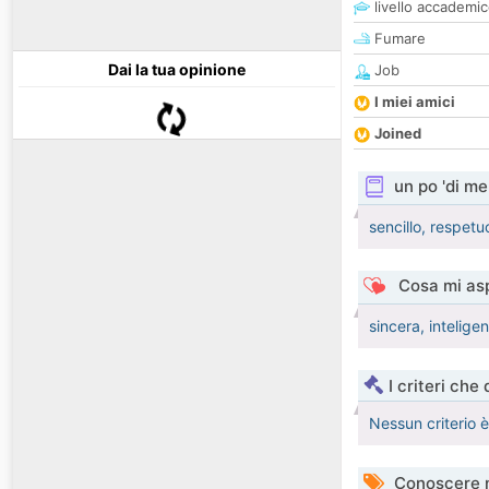
livello accademi
Fumare
Dai la tua opinione
Job
I miei amici
Joined
un po 'di me
sencillo, respet
Cosa mi asp
sincera, intelig
I criteri che
Nessun criterio 
Conoscere 