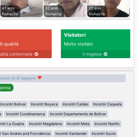
47 anni
32 anni
23 anni
Riohacha
Riohacha
Riohacha
Visitatori
di qualità
Molto visitato
alità confermata
Il migliore
favore sii di supporto
Incontri Bolívar
Incontri Boyaca
Incontri Caldas
Incontri Caqueta
a
Incontri Cundinamarca
Incontri Departamento de Bolívar
ntri La Guajira
Incontri Magdalena
Incontri Meta
Incontri Nariño
ri San Andres and Providencia
Incontri Santander
Incontri Sucre