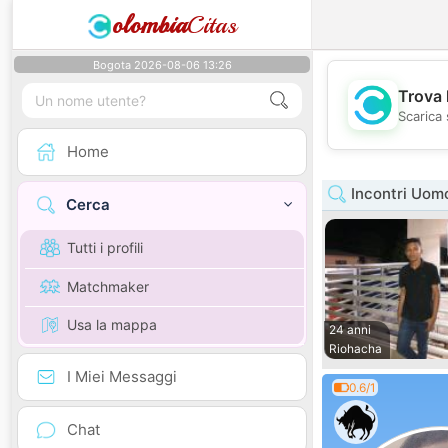
olombia
Citas
Bogota 2026-08-06 13:26
Trova 
Scarica 
Home
Incontri Uomo
Cerca
Tutti i profili
Matchmaker
Usa la mappa
24 anni
Riohacha
I Miei Messaggi
0.6/1
Chat