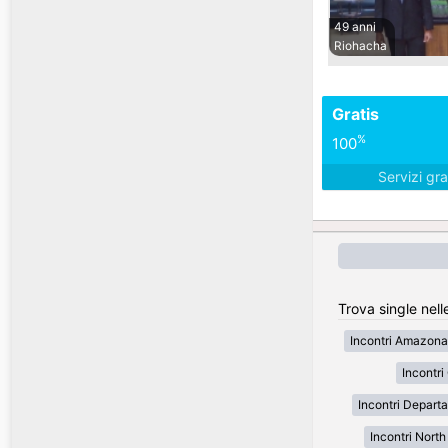
49 anni
Riohacha
Gratis
%
100
Servizi gra
Trova single nell
Incontri Amazona
Incontr
Incontri Depart
Incontri Nort