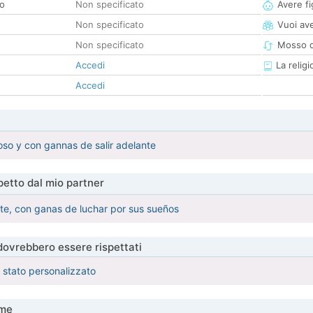
co
Non specificato
Avere fig
Non specificato
Vuoi ave
Non specificato
Mosso d
Accedi
La religi
Accedi
uoso y con gannas de salir adelante
etto dal mio partner
ente, con ganas de luchar por sus sueños
 dovrebbero essere rispettati
è stato personalizzato
me