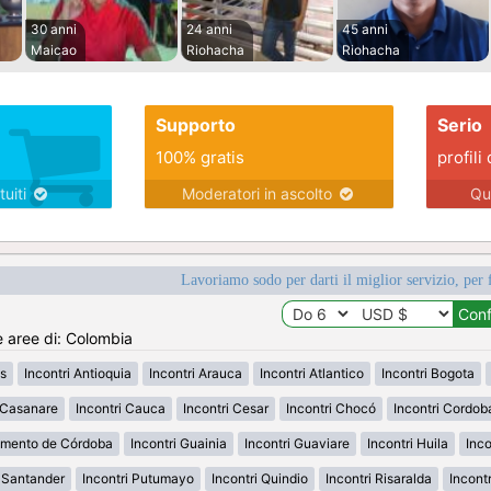
30 anni
24 anni
45 anni
Maicao
Riohacha
Riohacha
Supporto
Serio
100% gratis
profili 
tuiti
Moderatori in ascolto
Qu
Lavoriamo sodo per darti il miglior servizio, per 
e aree di: Colombia
s
Incontri Antioquia
Incontri Arauca
Incontri Atlantico
Incontri Bogota
i Casanare
Incontri Cauca
Incontri Cesar
Incontri Chocó
Incontri Cordob
amento de Córdoba
Incontri Guainia
Incontri Guaviare
Incontri Huila
Inco
h Santander
Incontri Putumayo
Incontri Quindio
Incontri Risaralda
Incont