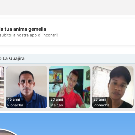
la tua anima gemella
💖
subito la nostra app di incontri!
💕
 La Guajira
45 anni
30 anni
23 anni
Riohacha
Maicao
Riohacha