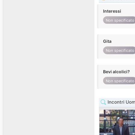
Interessi
Non specificato
Gita
Non specificato
Bevi alcolici?
Non specificato
Incontri Uom