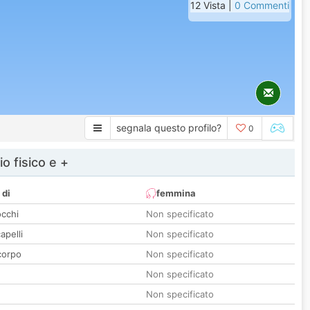
12 Vista |
0 Commenti
segnala questo profilo?
0
io fisico e +
 di
femmina
occhi
Non specificato
apelli
Non specificato
corpo
Non specificato
Non specificato
Non specificato