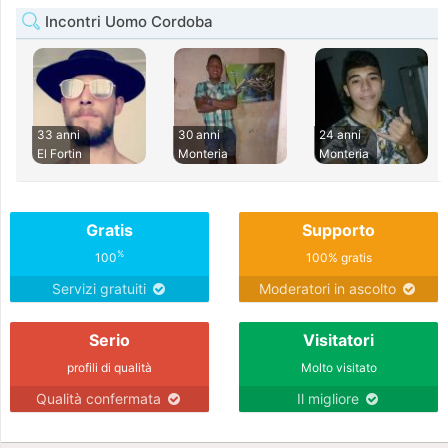
Incontri Uomo Cordoba
33 anni
30 anni
24 anni
El Fortin
Monteria
Monteria
Gratis
Supporto
%
100
100% gratis
Servizi gratuiti
Moderatori in ascolto
Serio
Visitatori
profili di qualità
Molto visitato
Qualità confermata
Il migliore