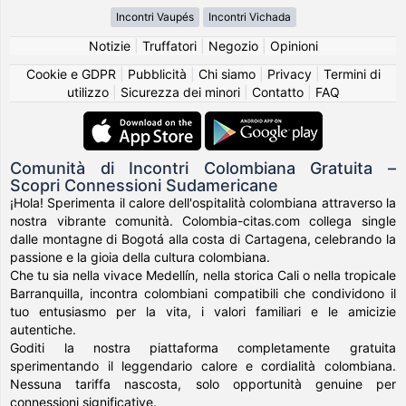
Incontri Vaupés
Incontri Vichada
Notizie
|
Truffatori
|
Negozio
|
Opinioni
Cookie e GDPR
|
Pubblicità
|
Chi siamo
|
Privacy
|
Termini di
utilizzo
|
Sicurezza dei minori
|
Contatto
|
FAQ
Comunità di Incontri Colombiana Gratuita –
Scopri Connessioni Sudamericane
¡Hola! Sperimenta il calore dell'ospitalità colombiana attraverso la
nostra vibrante comunità. Colombia-citas.com collega single
dalle montagne di Bogotá alla costa di Cartagena, celebrando la
passione e la gioia della cultura colombiana.
Che tu sia nella vivace Medellín, nella storica Cali o nella tropicale
Barranquilla, incontra colombiani compatibili che condividono il
tuo entusiasmo per la vita, i valori familiari e le amicizie
autentiche.
Goditi la nostra piattaforma completamente gratuita
sperimentando il leggendario calore e cordialità colombiana.
Nessuna tariffa nascosta, solo opportunità genuine per
connessioni significative.