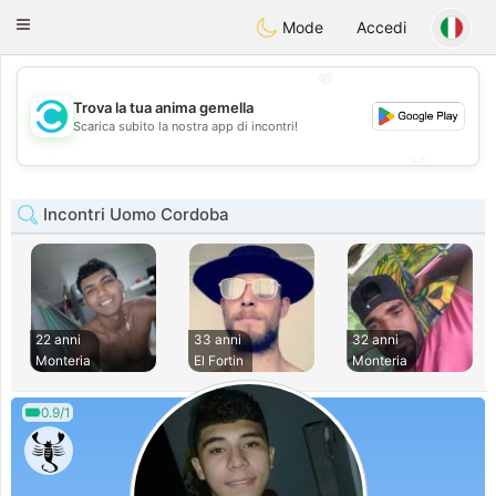
olombia
Citas
Toggle
Mode
Accedi
navigation
💖
Trova la tua anima gemella
💖
Scarica subito la nostra app di incontri!
💕
💕
Incontri Uomo Cordoba
22 anni
33 anni
32 anni
Monteria
El Fortin
Monteria
0.9/1