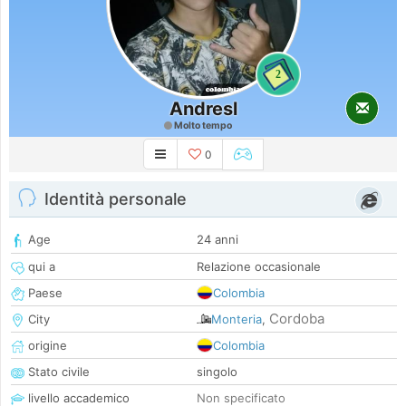
2
Andresl
Molto tempo
0
Identità personale
Age
24 anni
qui a
Relazione occasionale
Paese
Colombia
Cordoba
City
Monteria
,
origine
Colombia
Stato civile
singolo
livello accademico
Non specificato