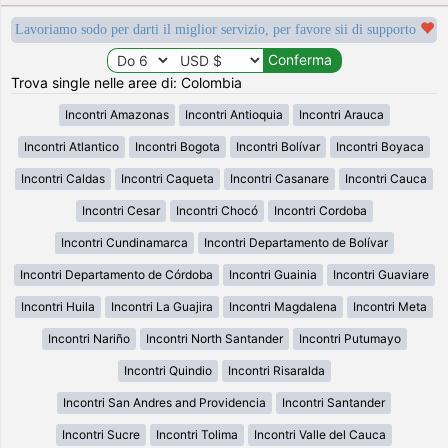
Lavoriamo sodo per darti il miglior servizio, per favore sii di supporto
Trova single nelle aree di: Colombia
Incontri Amazonas
Incontri Antioquia
Incontri Arauca
Incontri Atlantico
Incontri Bogota
Incontri Bolívar
Incontri Boyaca
Incontri Caldas
Incontri Caqueta
Incontri Casanare
Incontri Cauca
Incontri Cesar
Incontri Chocó
Incontri Cordoba
Incontri Cundinamarca
Incontri Departamento de Bolívar
Incontri Departamento de Córdoba
Incontri Guainia
Incontri Guaviare
Incontri Huila
Incontri La Guajira
Incontri Magdalena
Incontri Meta
Incontri Nariño
Incontri North Santander
Incontri Putumayo
Incontri Quindio
Incontri Risaralda
Incontri San Andres and Providencia
Incontri Santander
Incontri Sucre
Incontri Tolima
Incontri Valle del Cauca