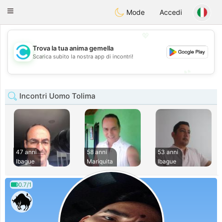
olombia
Citas
Toggle
Mode
Accedi
navigation
💖
Trova la tua anima gemella
💖
Scarica subito la nostra app di incontri!
💕
💕
Incontri Uomo Tolima
47 anni
58 anni
53 anni
Ibague
Mariquita
Ibague
0.7/1