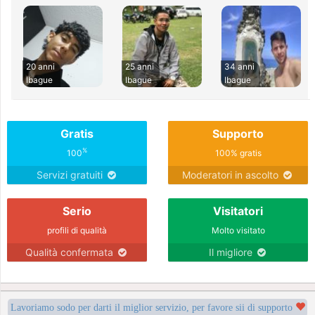
20 anni
25 anni
34 anni
Ibague
Ibague
Ibague
Gratis
Supporto
%
100
100% gratis
Servizi gratuiti
Moderatori in ascolto
Serio
Visitatori
profili di qualità
Molto visitato
Qualità confermata
Il migliore
Lavoriamo sodo per darti il miglior servizio, per favore sii di supporto