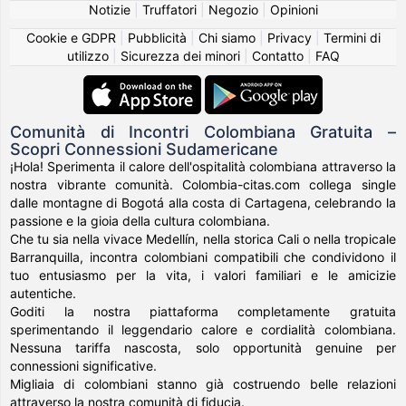
Notizie
|
Truffatori
|
Negozio
|
Opinioni
Cookie e GDPR
|
Pubblicità
|
Chi siamo
|
Privacy
|
Termini di
utilizzo
|
Sicurezza dei minori
|
Contatto
|
FAQ
Comunità di Incontri Colombiana Gratuita –
Scopri Connessioni Sudamericane
¡Hola! Sperimenta il calore dell'ospitalità colombiana attraverso la
nostra vibrante comunità. Colombia-citas.com collega single
dalle montagne di Bogotá alla costa di Cartagena, celebrando la
passione e la gioia della cultura colombiana.
Che tu sia nella vivace Medellín, nella storica Cali o nella tropicale
Barranquilla, incontra colombiani compatibili che condividono il
tuo entusiasmo per la vita, i valori familiari e le amicizie
autentiche.
Goditi la nostra piattaforma completamente gratuita
sperimentando il leggendario calore e cordialità colombiana.
Nessuna tariffa nascosta, solo opportunità genuine per
connessioni significative.
Migliaia di colombiani stanno già costruendo belle relazioni
attraverso la nostra comunità di fiducia.