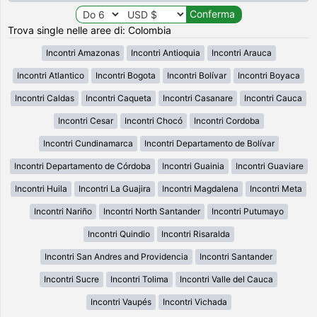
Trova single nelle aree di: Colombia
Incontri Amazonas
Incontri Antioquia
Incontri Arauca
Incontri Atlantico
Incontri Bogota
Incontri Bolívar
Incontri Boyaca
Incontri Caldas
Incontri Caqueta
Incontri Casanare
Incontri Cauca
Incontri Cesar
Incontri Chocó
Incontri Cordoba
Incontri Cundinamarca
Incontri Departamento de Bolívar
Incontri Departamento de Córdoba
Incontri Guainia
Incontri Guaviare
Incontri Huila
Incontri La Guajira
Incontri Magdalena
Incontri Meta
Incontri Nariño
Incontri North Santander
Incontri Putumayo
Incontri Quindio
Incontri Risaralda
Incontri San Andres and Providencia
Incontri Santander
Incontri Sucre
Incontri Tolima
Incontri Valle del Cauca
Incontri Vaupés
Incontri Vichada