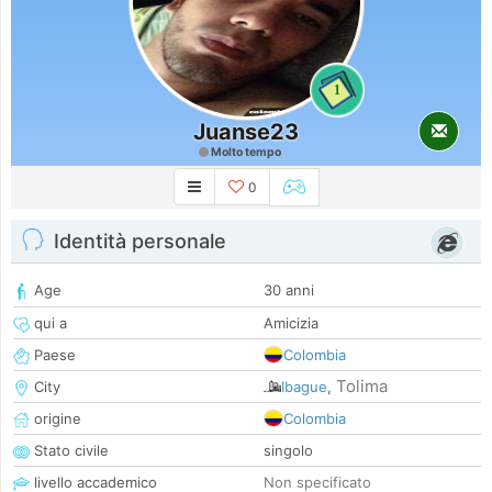
1
Juanse23
Molto tempo
0
Identità personale
Age
30 anni
qui a
Amicizia
Paese
Colombia
Tolima
City
Ibague
,
origine
Colombia
Stato civile
singolo
livello accademico
Non specificato