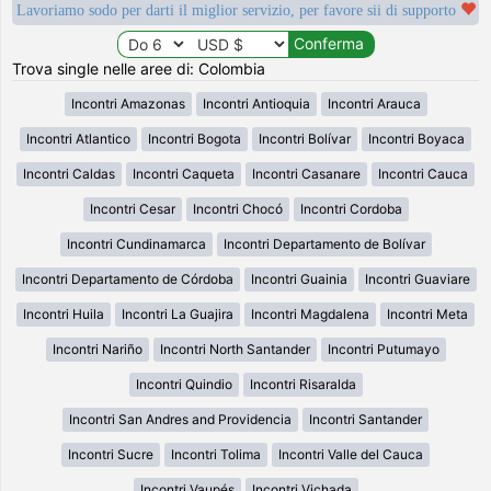
Lavoriamo sodo per darti il miglior servizio, per favore sii di supporto
Trova single nelle aree di: Colombia
Incontri Amazonas
Incontri Antioquia
Incontri Arauca
Incontri Atlantico
Incontri Bogota
Incontri Bolívar
Incontri Boyaca
Incontri Caldas
Incontri Caqueta
Incontri Casanare
Incontri Cauca
Incontri Cesar
Incontri Chocó
Incontri Cordoba
Incontri Cundinamarca
Incontri Departamento de Bolívar
Incontri Departamento de Córdoba
Incontri Guainia
Incontri Guaviare
Incontri Huila
Incontri La Guajira
Incontri Magdalena
Incontri Meta
Incontri Nariño
Incontri North Santander
Incontri Putumayo
Incontri Quindio
Incontri Risaralda
Incontri San Andres and Providencia
Incontri Santander
Incontri Sucre
Incontri Tolima
Incontri Valle del Cauca
Incontri Vaupés
Incontri Vichada