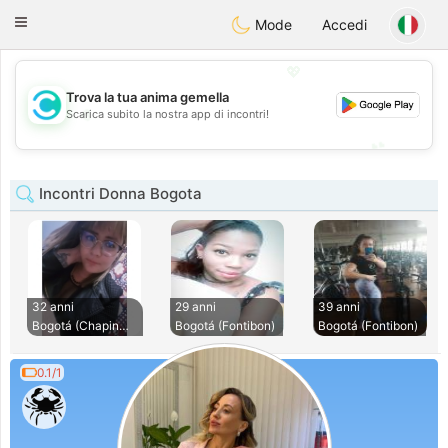
olombia
Citas
Toggle
Mode
Accedi
navigation
💖
Trova la tua anima gemella
💖
Scarica subito la nostra app di incontri!
💕
💕
Incontri Donna Bogota
32 anni
29 anni
39 anni
Bogotá (Chapinero)
Bogotá (Fontibon)
Bogotá (Fontibon)
0.1/1