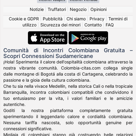
Notizie
|
Truffatori
|
Negozio
|
Opinioni
Cookie e GDPR
|
Pubblicità
|
Chi siamo
|
Privacy
|
Termini di
utilizzo
|
Sicurezza dei minori
|
Contatto
|
FAQ
Comunità di Incontri Colombiana Gratuita –
Scopri Connessioni Sudamericane
¡Hola! Sperimenta il calore dell'ospitalità colombiana attraverso la
nostra vibrante comunità. Colombia-citas.com collega single
dalle montagne di Bogotá alla costa di Cartagena, celebrando la
passione e la gioia della cultura colombiana.
Che tu sia nella vivace Medellín, nella storica Cali o nella tropicale
Barranquilla, incontra colombiani compatibili che condividono il
tuo entusiasmo per la vita, i valori familiari e le amicizie
autentiche.
Goditi la nostra piattaforma completamente gratuita
sperimentando il leggendario calore e cordialità colombiana.
Nessuna tariffa nascosta, solo opportunità genuine per
connessioni significative.
Migliaia di colombiani stanno già costruendo belle relazioni