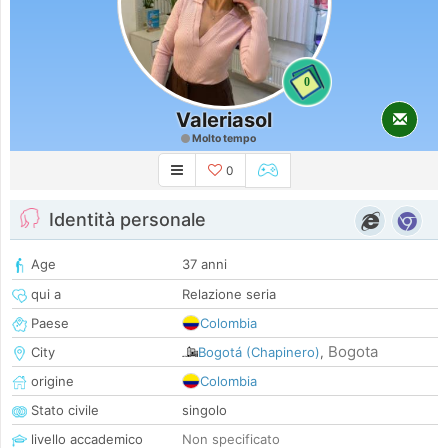
0
Valeriasol
Molto tempo
0
Identità personale
Age
37 anni
qui a
Relazione seria
Paese
Colombia
Bogota
City
Bogotá (Chapinero)
,
origine
Colombia
Stato civile
singolo
livello accademico
Non specificato