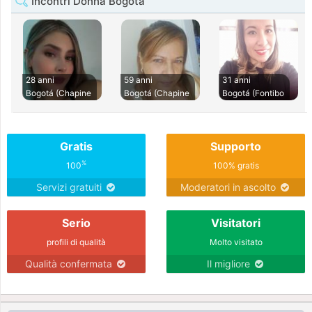
Incontri Donna Bogota
28 anni
59 anni
31 anni
Bogotá (Chapine
Bogotá (Chapine
Bogotá (Fontibo
Gratis
Supporto
%
100
100% gratis
Servizi gratuiti
Moderatori in ascolto
Serio
Visitatori
profili di qualità
Molto visitato
Qualità confermata
Il migliore