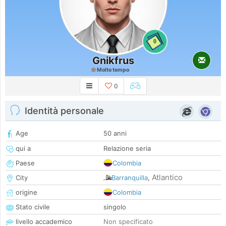
0
Gnikfrus
Molto tempo
0
Identità personale
Age
50 anni
qui a
Relazione seria
Paese
Colombia
Atlantico
City
Barranquilla
,
origine
Colombia
Stato civile
singolo
livello accademico
Non specificato