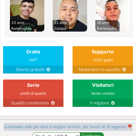
33 anni
32 anni
28 anni
Barranquilla
Galapa
Barranquilla
Gratis
Supporto
%
100
100% gratis
Servizi gratuiti
Moderatori in ascolto
Serio
Visitatori
profili di qualità
Molto visitato
Qualità confermata
Il migliore
Lavoriamo sodo per darti il miglior servizio, per favore sii di supporto