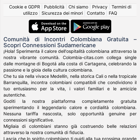
Cookie e GDPR
|
Pubblicità
|
Chi siamo
|
Privacy
|
Termini di
utilizzo
|
Sicurezza dei minori
|
Contatto
|
FAQ
Comunità di Incontri Colombiana Gratuita –
Scopri Connessioni Sudamericane
¡Hola! Sperimenta il calore dell'ospitalità colombiana attraverso la
nostra vibrante comunità. Colombia-citas.com collega single
dalle montagne di Bogotá alla costa di Cartagena, celebrando la
passione e la gioia della cultura colombiana.
Che tu sia nella vivace Medellín, nella storica Cali o nella tropicale
Barranquilla, incontra colombiani compatibili che condividono il
tuo entusiasmo per la vita, i valori familiari e le amicizie
autentiche.
Goditi la nostra piattaforma completamente gratuita
sperimentando il leggendario calore e cordialità colombiana.
Nessuna tariffa nascosta, solo opportunità genuine per
connessioni significative.
Migliaia di colombiani stanno già costruendo belle relazioni
attraverso la nostra comunità di fiducia.
Lascia che lo spirito colombiano ti guidi alla tua prossima grande