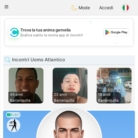
olombia
Citas
Toggle
Mode
Accedi
navigation
💖
Trova la tua anima gemella
💖
Scarica subito la nostra app di incontri!
💕
💕
Incontri Uomo Atlantico
49 anni
23 anni
18 anni
Barranquilla
Barranquilla
Barranquilla
0.8/1