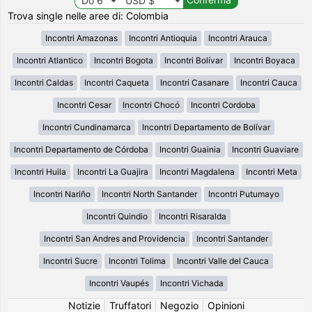
Trova single nelle aree di: Colombia
Incontri Amazonas
Incontri Antioquia
Incontri Arauca
Incontri Atlantico
Incontri Bogota
Incontri Bolívar
Incontri Boyaca
Incontri Caldas
Incontri Caqueta
Incontri Casanare
Incontri Cauca
Incontri Cesar
Incontri Chocó
Incontri Cordoba
Incontri Cundinamarca
Incontri Departamento de Bolívar
Incontri Departamento de Córdoba
Incontri Guainia
Incontri Guaviare
Incontri Huila
Incontri La Guajira
Incontri Magdalena
Incontri Meta
Incontri Nariño
Incontri North Santander
Incontri Putumayo
Incontri Quindio
Incontri Risaralda
Incontri San Andres and Providencia
Incontri Santander
Incontri Sucre
Incontri Tolima
Incontri Valle del Cauca
Incontri Vaupés
Incontri Vichada
Notizie
|
Truffatori
|
Negozio
|
Opinioni