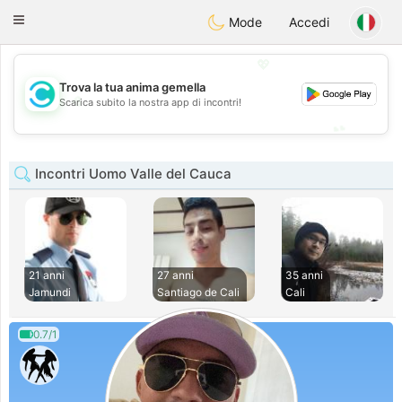
olombia
Citas
Toggle
Mode
Accedi
navigation
💖
Trova la tua anima gemella
💖
Scarica subito la nostra app di incontri!
💕
💕
Incontri Uomo Valle del Cauca
21 anni
27 anni
35 anni
Jamundi
Santiago de Cali
Cali
0.7/1