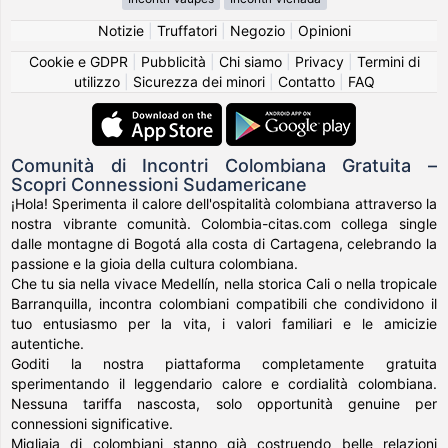
Notizie
|
Truffatori
|
Negozio
|
Opinioni
Cookie e GDPR
|
Pubblicità
|
Chi siamo
|
Privacy
|
Termini di
utilizzo
|
Sicurezza dei minori
|
Contatto
|
FAQ
Comunità di Incontri Colombiana Gratuita –
Scopri Connessioni Sudamericane
¡Hola! Sperimenta il calore dell'ospitalità colombiana attraverso la
nostra vibrante comunità. Colombia-citas.com collega single
dalle montagne di Bogotá alla costa di Cartagena, celebrando la
passione e la gioia della cultura colombiana.
Che tu sia nella vivace Medellín, nella storica Cali o nella tropicale
Barranquilla, incontra colombiani compatibili che condividono il
tuo entusiasmo per la vita, i valori familiari e le amicizie
autentiche.
Goditi la nostra piattaforma completamente gratuita
sperimentando il leggendario calore e cordialità colombiana.
Nessuna tariffa nascosta, solo opportunità genuine per
connessioni significative.
Migliaia di colombiani stanno già costruendo belle relazioni