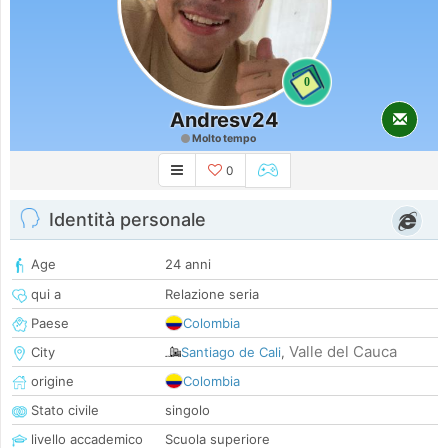
0
Andresv24
Molto tempo
0
Identità personale
Age
24 anni
qui a
Relazione seria
Paese
Colombia
Valle del Cauca
City
Santiago de Cali
,
origine
Colombia
Stato civile
singolo
livello accademico
Scuola superiore