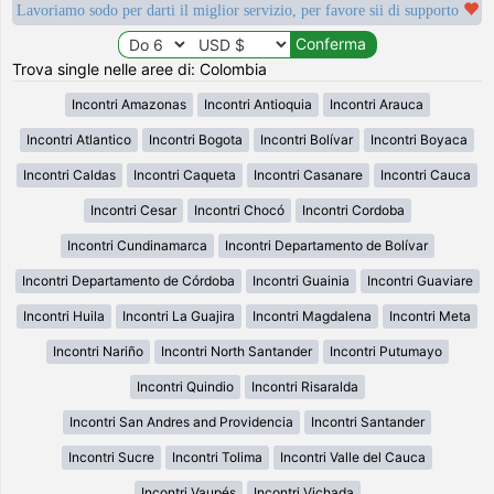
Lavoriamo sodo per darti il miglior servizio, per favore sii di supporto
Trova single nelle aree di: Colombia
Incontri Amazonas
Incontri Antioquia
Incontri Arauca
Incontri Atlantico
Incontri Bogota
Incontri Bolívar
Incontri Boyaca
Incontri Caldas
Incontri Caqueta
Incontri Casanare
Incontri Cauca
Incontri Cesar
Incontri Chocó
Incontri Cordoba
Incontri Cundinamarca
Incontri Departamento de Bolívar
Incontri Departamento de Córdoba
Incontri Guainia
Incontri Guaviare
Incontri Huila
Incontri La Guajira
Incontri Magdalena
Incontri Meta
Incontri Nariño
Incontri North Santander
Incontri Putumayo
Incontri Quindio
Incontri Risaralda
Incontri San Andres and Providencia
Incontri Santander
Incontri Sucre
Incontri Tolima
Incontri Valle del Cauca
Incontri Vaupés
Incontri Vichada