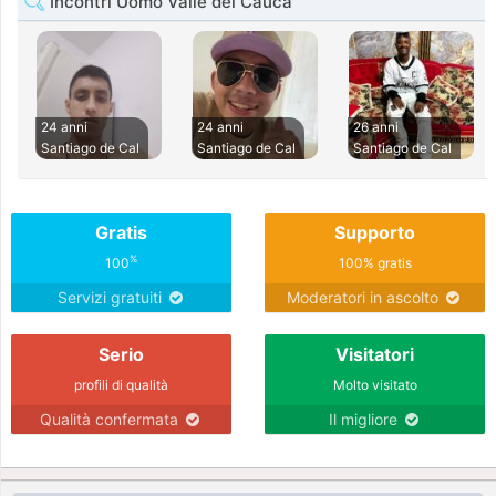
Incontri Uomo Valle del Cauca
24 anni
24 anni
26 anni
Santiago de Cal
Santiago de Cal
Santiago de Cal
Gratis
Supporto
%
100
100% gratis
Servizi gratuiti
Moderatori in ascolto
Serio
Visitatori
profili di qualità
Molto visitato
Qualità confermata
Il migliore