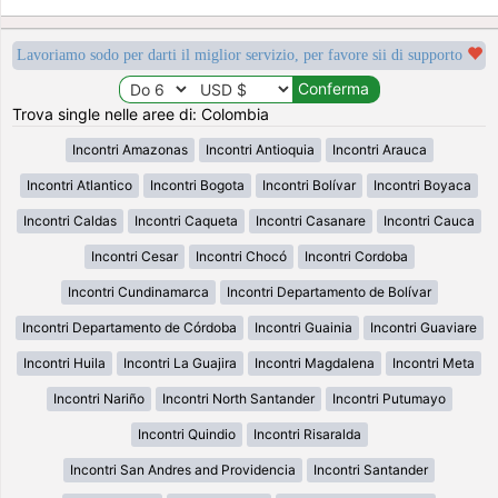
Lavoriamo sodo per darti il miglior servizio, per favore sii di supporto
Trova single nelle aree di: Colombia
Incontri Amazonas
Incontri Antioquia
Incontri Arauca
Incontri Atlantico
Incontri Bogota
Incontri Bolívar
Incontri Boyaca
Incontri Caldas
Incontri Caqueta
Incontri Casanare
Incontri Cauca
Incontri Cesar
Incontri Chocó
Incontri Cordoba
Incontri Cundinamarca
Incontri Departamento de Bolívar
Incontri Departamento de Córdoba
Incontri Guainia
Incontri Guaviare
Incontri Huila
Incontri La Guajira
Incontri Magdalena
Incontri Meta
Incontri Nariño
Incontri North Santander
Incontri Putumayo
Incontri Quindio
Incontri Risaralda
Incontri San Andres and Providencia
Incontri Santander