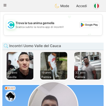
olombia
Citas
Toggle
Mode
Accedi
navigation
💖
Trova la tua anima gemella
💖
Scarica subito la nostra app di incontri!
💕
💕
Incontri Uomo Valle del Cauca
22 anni
19 anni
33 anni
Sevilla
Palmira
Palmira
0.6/1