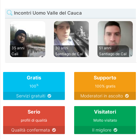
Incontri Uomo Valle del Cauca
35 anni
30 anni
51 anni
Cali
Santiago de Cal
Santiago de Cal
Gratis
Supporto
%
100
100% gratis
Servizi gratuiti
Moderatori in ascolto
Serio
Visitatori
profili di qualità
Molto visitato
Qualità confermata
Il migliore