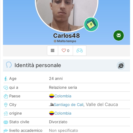
0
Carlos48
Molto tempo
0
Identità personale
Age
24 anni
qui a
Relazione seria
Paese
Colombia
Valle del Cauca
City
Santiago de Cali
,
origine
Colombia
Stato civile
Divorziato
livello accademico
Non specificato