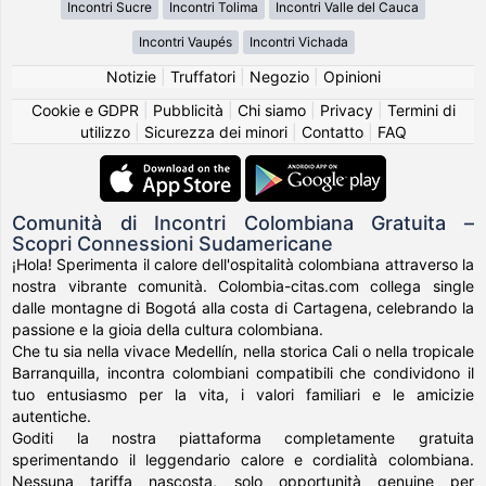
Incontri Sucre
Incontri Tolima
Incontri Valle del Cauca
Incontri Vaupés
Incontri Vichada
Notizie
|
Truffatori
|
Negozio
|
Opinioni
Cookie e GDPR
|
Pubblicità
|
Chi siamo
|
Privacy
|
Termini di
utilizzo
|
Sicurezza dei minori
|
Contatto
|
FAQ
Comunità di Incontri Colombiana Gratuita –
Scopri Connessioni Sudamericane
¡Hola! Sperimenta il calore dell'ospitalità colombiana attraverso la
nostra vibrante comunità. Colombia-citas.com collega single
dalle montagne di Bogotá alla costa di Cartagena, celebrando la
passione e la gioia della cultura colombiana.
Che tu sia nella vivace Medellín, nella storica Cali o nella tropicale
Barranquilla, incontra colombiani compatibili che condividono il
tuo entusiasmo per la vita, i valori familiari e le amicizie
autentiche.
Goditi la nostra piattaforma completamente gratuita
sperimentando il leggendario calore e cordialità colombiana.
Nessuna tariffa nascosta, solo opportunità genuine per