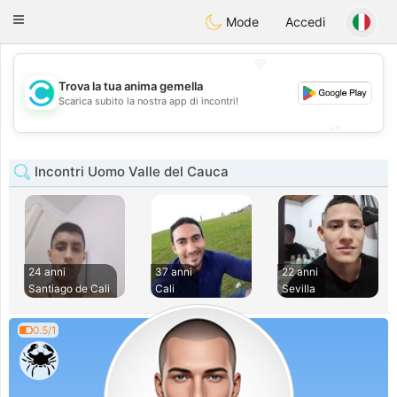
olombia
Citas
Toggle
Mode
Accedi
navigation
💖
Trova la tua anima gemella
💖
Scarica subito la nostra app di incontri!
💕
💕
Incontri Uomo Valle del Cauca
24 anni
37 anni
22 anni
Santiago de Cali
Cali
Sevilla
0.5/1