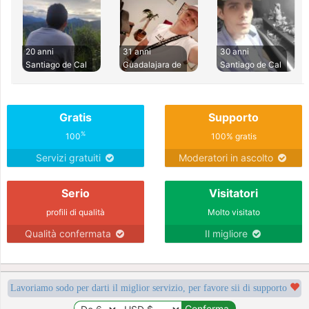
20 anni
31 anni
30 anni
Santiago de Cal
Guadalajara de
Santiago de Cal
Gratis
Supporto
%
100
100% gratis
Servizi gratuiti
Moderatori in ascolto
Serio
Visitatori
profili di qualità
Molto visitato
Qualità confermata
Il migliore
Lavoriamo sodo per darti il miglior servizio, per favore sii di supporto