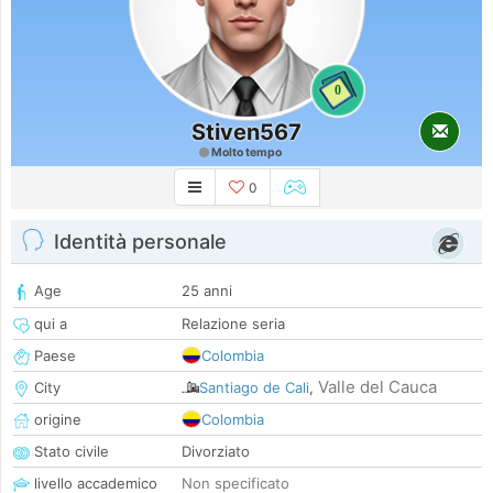
0
Stiven567
Molto tempo
0
Identità personale
Age
25 anni
qui a
Relazione seria
Paese
Colombia
Valle del Cauca
City
Santiago de Cali
,
origine
Colombia
Stato civile
Divorziato
livello accademico
Non specificato