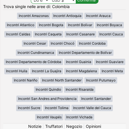
Trova single nelle aree di: Colombia
Incontri Amazonas
Incontri Antioquia
Incontri Arauca
Incontri Atlantico
Incontri Bogota
Incontri Bolívar
Incontri Boyaca
Incontri Caldas
Incontri Caqueta
Incontri Casanare
Incontri Cauca
Incontri Cesar
Incontri Chocó
Incontri Cordoba
Incontri Cundinamarca
Incontri Departamento de Bolívar
Incontri Departamento de Córdoba
Incontri Guainia
Incontri Guaviare
Incontri Huila
Incontri La Guajira
Incontri Magdalena
Incontri Meta
Incontri Nariño
Incontri North Santander
Incontri Putumayo
Incontri Quindio
Incontri Risaralda
Incontri San Andres and Providencia
Incontri Santander
Incontri Sucre
Incontri Tolima
Incontri Valle del Cauca
Incontri Vaupés
Incontri Vichada
Notizie
|
Truffatori
|
Negozio
|
Opinioni