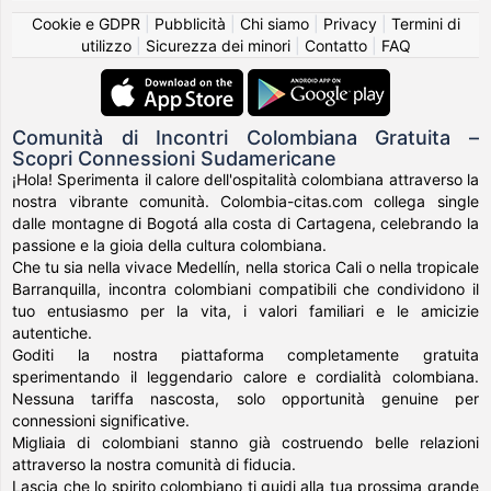
Cookie e GDPR
|
Pubblicità
|
Chi siamo
|
Privacy
|
Termini di
utilizzo
|
Sicurezza dei minori
|
Contatto
|
FAQ
Comunità di Incontri Colombiana Gratuita –
Scopri Connessioni Sudamericane
¡Hola! Sperimenta il calore dell'ospitalità colombiana attraverso la
nostra vibrante comunità. Colombia-citas.com collega single
dalle montagne di Bogotá alla costa di Cartagena, celebrando la
passione e la gioia della cultura colombiana.
Che tu sia nella vivace Medellín, nella storica Cali o nella tropicale
Barranquilla, incontra colombiani compatibili che condividono il
tuo entusiasmo per la vita, i valori familiari e le amicizie
autentiche.
Goditi la nostra piattaforma completamente gratuita
sperimentando il leggendario calore e cordialità colombiana.
Nessuna tariffa nascosta, solo opportunità genuine per
connessioni significative.
Migliaia di colombiani stanno già costruendo belle relazioni
attraverso la nostra comunità di fiducia.
Lascia che lo spirito colombiano ti guidi alla tua prossima grande