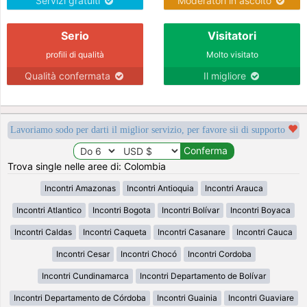
Servizi gratuiti
Moderatori in ascolto
Serio
Visitatori
profili di qualità
Molto visitato
Qualità confermata
Il migliore
Lavoriamo sodo per darti il miglior servizio, per favore sii di supporto
Trova single nelle aree di: Colombia
Incontri Amazonas
Incontri Antioquia
Incontri Arauca
Incontri Atlantico
Incontri Bogota
Incontri Bolívar
Incontri Boyaca
Incontri Caldas
Incontri Caqueta
Incontri Casanare
Incontri Cauca
Incontri Cesar
Incontri Chocó
Incontri Cordoba
Incontri Cundinamarca
Incontri Departamento de Bolívar
Incontri Departamento de Córdoba
Incontri Guainia
Incontri Guaviare