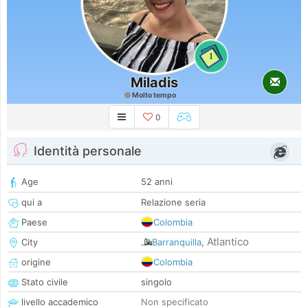
1
Miladis
Molto tempo
0
Identità personale
Age
52 anni
qui a
Relazione seria
Paese
Colombia
Atlantico
City
Barranquilla
,
origine
Colombia
Stato civile
singolo
livello accademico
Non specificato