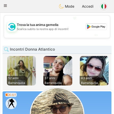
olombia
Citas
Toggle
Mode
Accedi
navigation
💖
Trova la tua anima gemella
💖
Scarica subito la nostra app di incontri!
💕
💕
Incontri Donna Atlantico
52 anni
37 anni
43 anni
Barranquilla
Barranquilla
Barranquilla
0.6/1