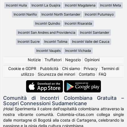
Incontri Huila
Incontri La Guajira
Incontri Magdalena
Incontri Meta
Incontri Nariño
Incontri North Santander
Incontri Putumayo
Incontri Quindio
Incontri Risaralda
Incontri San Andres and Providencia
Incontri Santander
Incontri Sucre
Incontri Tolima
Incontri Valle del Cauca
Incontri Vaupés
Incontri Vichada
Notizie
|
Truffatori
|
Negozio
|
Opinioni
Cookie e GDPR
|
Pubblicità
|
Chi siamo
|
Privacy
|
Termini di
utilizzo
|
Sicurezza dei minori
|
Contatto
|
FAQ
Comunità di Incontri Colombiana Gratuita –
Scopri Connessioni Sudamericane
¡Hola! Sperimenta il calore dell'ospitalità colombiana attraverso la
nostra vibrante comunità. Colombia-citas.com collega single
dalle montagne di Bogotá alla costa di Cartagena, celebrando la
passione e la gioia della cultura colombiana.