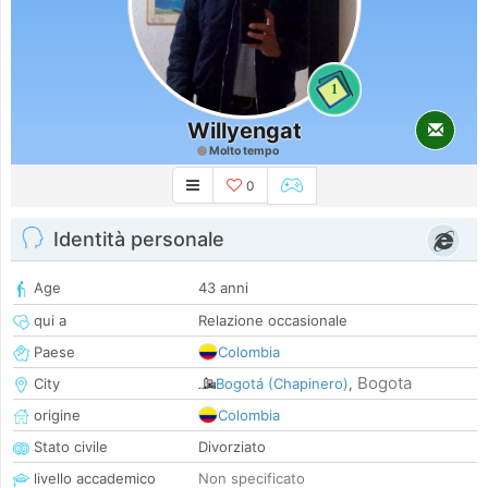
1
Willyengat
Molto tempo
0
Identità personale
Age
43 anni
qui a
Relazione occasionale
Paese
Colombia
Bogota
City
Bogotá (Chapinero)
,
origine
Colombia
Stato civile
Divorziato
livello accademico
Non specificato