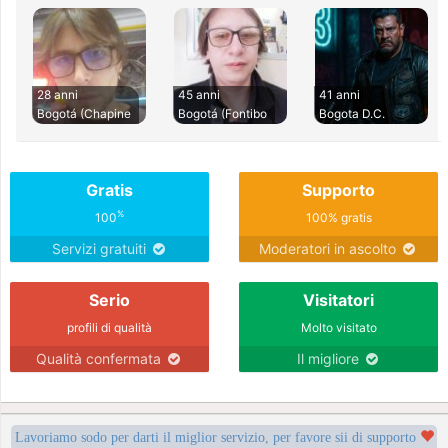
28 anni
45 anni
41 anni
Bogotá (Chapine
Bogotá (Fontibo
Bogota D.C.
Gratis
Supporto
%
100
100% gratis
Servizi gratuiti
Moderatori in ascolto
Serio
Visitatori
profili di qualità
Molto visitato
Qualità confermata
Il migliore
Lavoriamo sodo per darti il miglior servizio, per favore sii di supporto