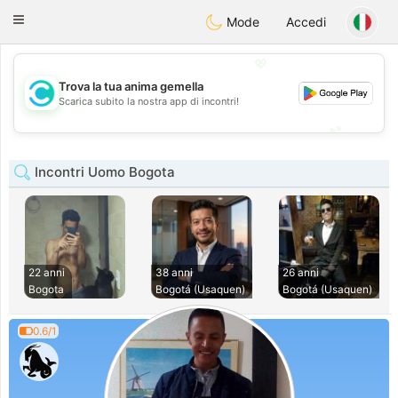
olombia
Citas
Toggle
Mode
Accedi
navigation
💖
Trova la tua anima gemella
💖
Scarica subito la nostra app di incontri!
💕
💕
Incontri Uomo Bogota
22 anni
38 anni
26 anni
Bogota
Bogotá (Usaquen)
Bogotá (Usaquen)
0.6/1