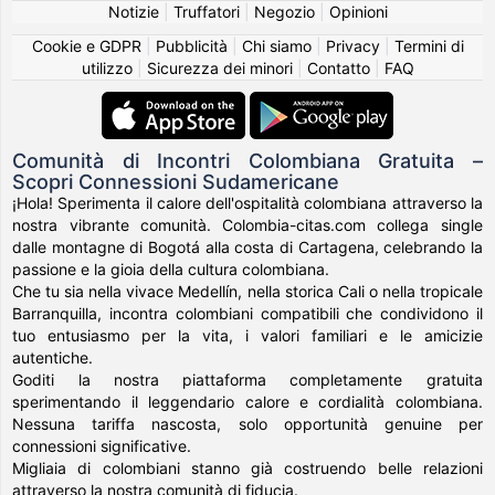
Notizie
|
Truffatori
|
Negozio
|
Opinioni
Cookie e GDPR
|
Pubblicità
|
Chi siamo
|
Privacy
|
Termini di
utilizzo
|
Sicurezza dei minori
|
Contatto
|
FAQ
Comunità di Incontri Colombiana Gratuita –
Scopri Connessioni Sudamericane
¡Hola! Sperimenta il calore dell'ospitalità colombiana attraverso la
nostra vibrante comunità. Colombia-citas.com collega single
dalle montagne di Bogotá alla costa di Cartagena, celebrando la
passione e la gioia della cultura colombiana.
Che tu sia nella vivace Medellín, nella storica Cali o nella tropicale
Barranquilla, incontra colombiani compatibili che condividono il
tuo entusiasmo per la vita, i valori familiari e le amicizie
autentiche.
Goditi la nostra piattaforma completamente gratuita
sperimentando il leggendario calore e cordialità colombiana.
Nessuna tariffa nascosta, solo opportunità genuine per
connessioni significative.
Migliaia di colombiani stanno già costruendo belle relazioni
attraverso la nostra comunità di fiducia.