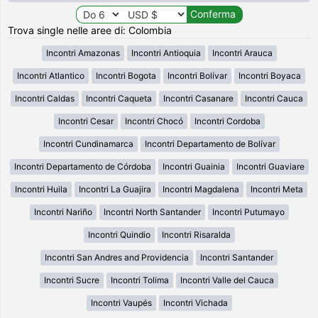
Trova single nelle aree di: Colombia
Incontri Amazonas
Incontri Antioquia
Incontri Arauca
Incontri Atlantico
Incontri Bogota
Incontri Bolívar
Incontri Boyaca
Incontri Caldas
Incontri Caqueta
Incontri Casanare
Incontri Cauca
Incontri Cesar
Incontri Chocó
Incontri Cordoba
Incontri Cundinamarca
Incontri Departamento de Bolívar
Incontri Departamento de Córdoba
Incontri Guainia
Incontri Guaviare
Incontri Huila
Incontri La Guajira
Incontri Magdalena
Incontri Meta
Incontri Nariño
Incontri North Santander
Incontri Putumayo
Incontri Quindio
Incontri Risaralda
Incontri San Andres and Providencia
Incontri Santander
Incontri Sucre
Incontri Tolima
Incontri Valle del Cauca
Incontri Vaupés
Incontri Vichada