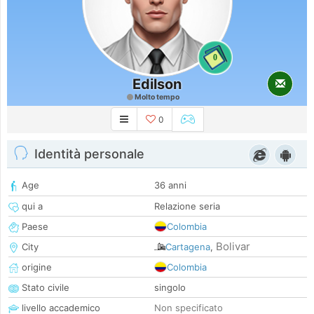
0
Edilson
Molto tempo
0
Identità personale
Age
36 anni
qui a
Relazione seria
Paese
Colombia
Bolivar
City
Cartagena
,
origine
Colombia
Stato civile
singolo
livello accademico
Non specificato