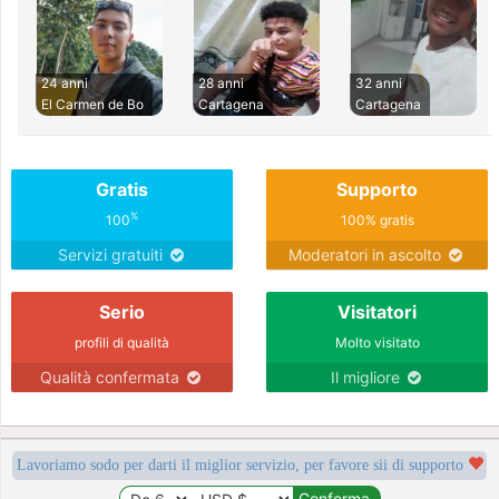
24 anni
28 anni
32 anni
El Carmen de Bo
Cartagena
Cartagena
Gratis
Supporto
%
100
100% gratis
Servizi gratuiti
Moderatori in ascolto
Serio
Visitatori
profili di qualità
Molto visitato
Qualità confermata
Il migliore
Lavoriamo sodo per darti il miglior servizio, per favore sii di supporto