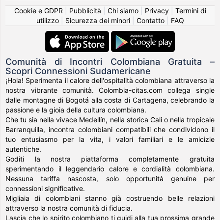
Cookie e GDPR
|
Pubblicità
|
Chi siamo
|
Privacy
|
Termini di
utilizzo
|
Sicurezza dei minori
|
Contatto
|
FAQ
Comunità di Incontri Colombiana Gratuita –
Scopri Connessioni Sudamericane
¡Hola! Sperimenta il calore dell'ospitalità colombiana attraverso la
nostra vibrante comunità. Colombia-citas.com collega single
dalle montagne di Bogotá alla costa di Cartagena, celebrando la
passione e la gioia della cultura colombiana.
Che tu sia nella vivace Medellín, nella storica Cali o nella tropicale
Barranquilla, incontra colombiani compatibili che condividono il
tuo entusiasmo per la vita, i valori familiari e le amicizie
autentiche.
Goditi la nostra piattaforma completamente gratuita
sperimentando il leggendario calore e cordialità colombiana.
Nessuna tariffa nascosta, solo opportunità genuine per
connessioni significative.
Migliaia di colombiani stanno già costruendo belle relazioni
attraverso la nostra comunità di fiducia.
Lascia che lo spirito colombiano ti guidi alla tua prossima grande