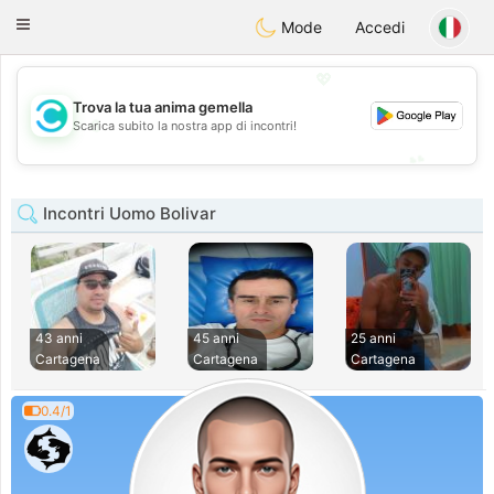
olombia
Citas
Toggle
Mode
Accedi
navigation
💖
Trova la tua anima gemella
💖
Scarica subito la nostra app di incontri!
💕
💕
Incontri Uomo Bolivar
43 anni
45 anni
25 anni
Cartagena
Cartagena
Cartagena
0.4/1