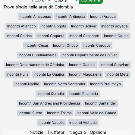
Trova single nelle aree di: Colombia
Incontri Amazonas
Incontri Antioquia
Incontri Arauca
Incontri Atlantico
Incontri Bogota
Incontri Bolívar
Incontri Boyaca
Incontri Caldas
Incontri Caqueta
Incontri Casanare
Incontri Cauca
Incontri Cesar
Incontri Chocó
Incontri Cordoba
Incontri Cundinamarca
Incontri Departamento de Bolívar
Incontri Departamento de Córdoba
Incontri Guainia
Incontri Guaviare
Incontri Huila
Incontri La Guajira
Incontri Magdalena
Incontri Meta
Incontri Nariño
Incontri North Santander
Incontri Putumayo
Incontri Quindio
Incontri Risaralda
Incontri San Andres and Providencia
Incontri Santander
Incontri Sucre
Incontri Tolima
Incontri Valle del Cauca
Incontri Vaupés
Incontri Vichada
Notizie
|
Truffatori
|
Negozio
|
Opinioni