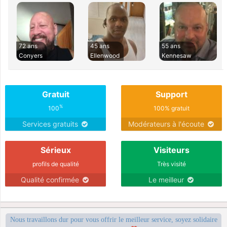
72 ans
45 ans
55 ans
Conyers
Ellenwood
Kennesaw
Gratuit
Support
%
100
100% gratuit
Services gratuits
Modérateurs à l'écoute
Sérieux
Visiteurs
profils de qualité
Très visité
Qualité confirmée
Le meilleur
Nous travaillons dur pour vous offrir le meilleur service, soyez solidaire