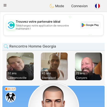
olombia
Citas
Toggle
Mode
Connexion
navigation
💖
Trouvez votre partenaire idéal
Téléchargez notre application de rencontre
💖
maintenant !
💕
💕
Rencontre Homme Georgia
52 ans
45 ans
72 ans
Lawrenceville
Ellenwood
Conyers
0.3/1