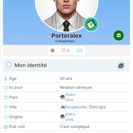
0
Porteralex
longtemps
0
Mon identité
Âge
40 ans
Ici pour
Relation sérieuse
états-
Pays
Unis
Georgia
Ville
Douglasville
,
états-
Origine
Unis
État civil
C'est compliqué