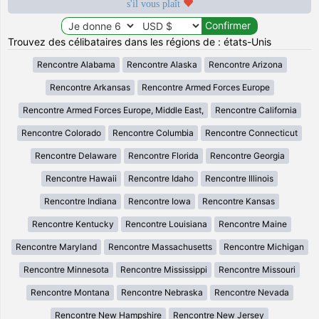
s'il vous plaît
Trouvez des célibataires dans les régions de : états-Unis
Rencontre Alabama
Rencontre Alaska
Rencontre Arizona
Rencontre Arkansas
Rencontre Armed Forces Europe
Rencontre Armed Forces Europe, Middle East,
Rencontre California
Rencontre Colorado
Rencontre Columbia
Rencontre Connecticut
Rencontre Delaware
Rencontre Florida
Rencontre Georgia
Rencontre Hawaii
Rencontre Idaho
Rencontre Illinois
Rencontre Indiana
Rencontre Iowa
Rencontre Kansas
Rencontre Kentucky
Rencontre Louisiana
Rencontre Maine
Rencontre Maryland
Rencontre Massachusetts
Rencontre Michigan
Rencontre Minnesota
Rencontre Mississippi
Rencontre Missouri
Rencontre Montana
Rencontre Nebraska
Rencontre Nevada
Rencontre New Hampshire
Rencontre New Jersey