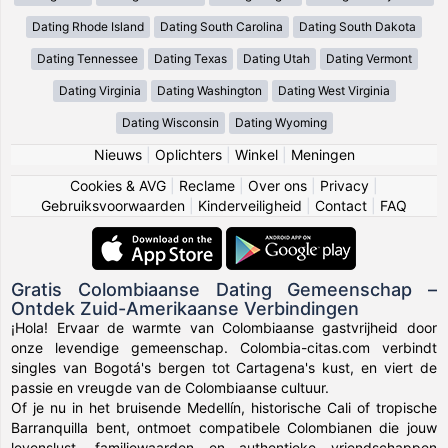
Dating Rhode Island
Dating South Carolina
Dating South Dakota
Dating Tennessee
Dating Texas
Dating Utah
Dating Vermont
Dating Virginia
Dating Washington
Dating West Virginia
Dating Wisconsin
Dating Wyoming
Nieuws
|
Oplichters
|
Winkel
|
Meningen
Cookies & AVG
|
Reclame
|
Over ons
|
Privacy
|
Gebruiksvoorwaarden
|
Kinderveiligheid
|
Contact
|
FAQ
Gratis Colombiaanse Dating Gemeenschap –
Ontdek Zuid-Amerikaanse Verbindingen
¡Hola! Ervaar de warmte van Colombiaanse gastvrijheid door
onze levendige gemeenschap. Colombia-citas.com verbindt
singles van Bogotá's bergen tot Cartagena's kust, en viert de
passie en vreugde van de Colombiaanse cultuur.
Of je nu in het bruisende Medellín, historische Cali of tropische
Barranquilla bent, ontmoet compatibele Colombianen die jouw
levenslust, familiewaarden en authentieke vriendschappen