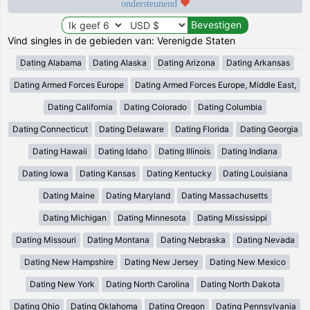
ondersteunend
Vind singles in de gebieden van: Verenigde Staten
Dating Alabama
Dating Alaska
Dating Arizona
Dating Arkansas
Dating Armed Forces Europe
Dating Armed Forces Europe, Middle East,
Dating California
Dating Colorado
Dating Columbia
Dating Connecticut
Dating Delaware
Dating Florida
Dating Georgia
Dating Hawaii
Dating Idaho
Dating Illinois
Dating Indiana
Dating Iowa
Dating Kansas
Dating Kentucky
Dating Louisiana
Dating Maine
Dating Maryland
Dating Massachusetts
Dating Michigan
Dating Minnesota
Dating Mississippi
Dating Missouri
Dating Montana
Dating Nebraska
Dating Nevada
Dating New Hampshire
Dating New Jersey
Dating New Mexico
Dating New York
Dating North Carolina
Dating North Dakota
Dating Ohio
Dating Oklahoma
Dating Oregon
Dating Pennsylvania