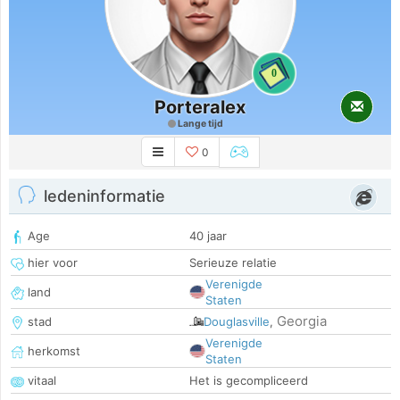
0
Porteralex
Lange tijd
0
ledeninformatie
Age
40 jaar
hier voor
Serieuze relatie
Verenigde
land
Staten
Georgia
stad
Douglasville
,
Verenigde
herkomst
Staten
vitaal
Het is gecompliceerd