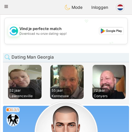
olombia
Citas
Toggle
Mode
Inloggen
navigation
💖
Vind je perfecte match
💖
Download nu onze dating-app!
💕
💕
Dating Man Georgia
52 jaar
55 jaar
72 jaar
Lawrenceville
Kennesaw
Conyers
0.3/1