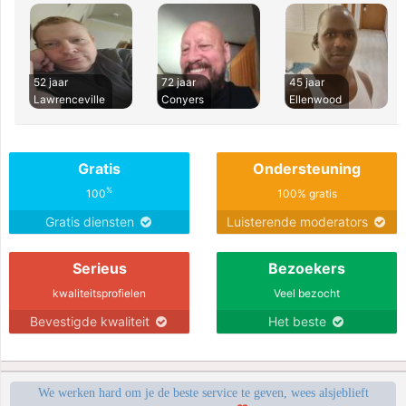
52 jaar
72 jaar
45 jaar
Lawrenceville
Conyers
Ellenwood
Gratis
Ondersteuning
%
100
100% gratis
Gratis diensten
Luisterende moderators
Serieus
Bezoekers
kwaliteitsprofielen
Veel bezocht
Bevestigde kwaliteit
Het beste
We werken hard om je de beste service te geven, wees alsjeblieft