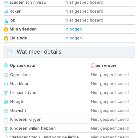
academisch niveau
Niet gespecificeerd
Roken
Niet gespecificeerd
job
Niet gespecificeerd
Mijn vrienden
Inloggen
Lid sinds
Inloggen
Wat meer details
Op zoek naar
een vrouw
Ogenkleur
Niet gespecificeerd
Haarkleur
Niet gespecificeerd
Lichaamstype
Niet gespecificeerd
Hoogte
Niet gespecificeerd
Gewicht
Niet gespecificeerd
Kinderen krijgen
Niet gespecificeerd
Kinderen willen hebben
Niet gespecificeerd
Verander Stad / Land voor de liefde
Niet gespecificeerd