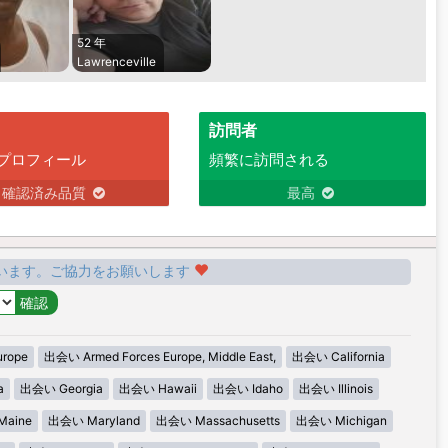
52 年
Lawrenceville
訪問者
プロフィール
頻繁に訪問される
確認済み品質
最高
います。ご協力をお願いします
urope
出会い Armed Forces Europe, Middle East,
出会い California
a
出会い Georgia
出会い Hawaii
出会い Idaho
出会い Illinois
aine
出会い Maryland
出会い Massachusetts
出会い Michigan