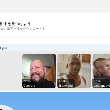
相手を見つけよう
💖
出会い系アプリをダウンロード！
💕
gia
72 年
45 年
52 年
Conyers
Ellenwood
Lawrencevil