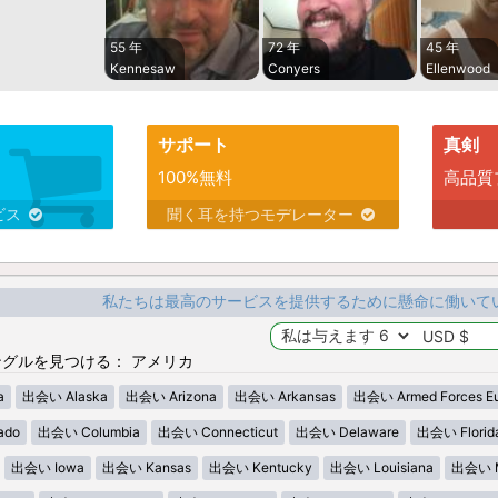
55 年
72 年
45 年
Kennesaw
Conyers
Ellenwood
サポート
真剣
100%無料
高品質
ビス
聞く耳を持つモデレーター
私たちは最高のサービスを提供するために懸命に働いて
グルを見つける： アメリカ
a
出会い Alaska
出会い Arizona
出会い Arkansas
出会い Armed Forces E
ado
出会い Columbia
出会い Connecticut
出会い Delaware
出会い Florid
出会い Iowa
出会い Kansas
出会い Kentucky
出会い Louisiana
出会い M