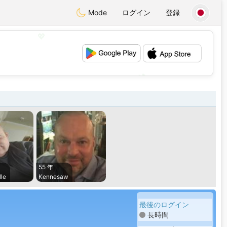
Mode
ログイン
登録
💖
💕
55 年
le
Kennesaw
最後のログイン
長時間