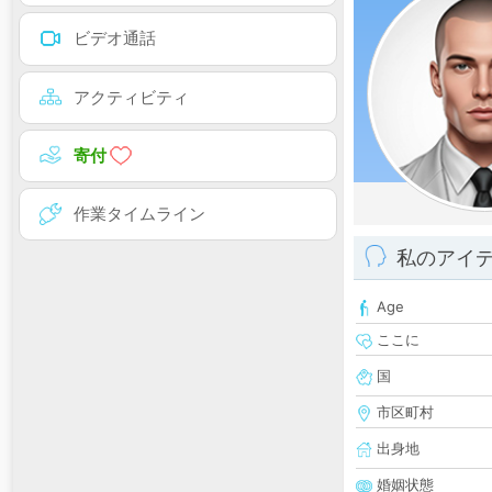
ビデオ通話
アクティビティ
寄付
作業タイムライン
私のアイ
Age
ここに
国
市区町村
出身地
婚姻状態