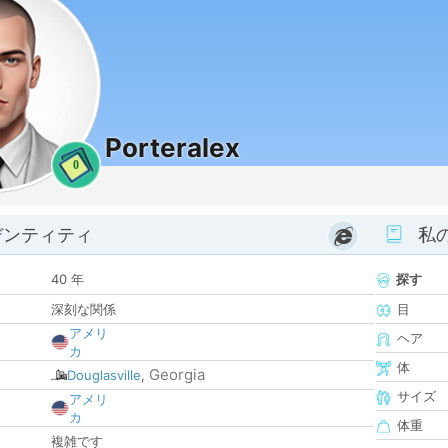
Porteralex
0
デンティティ
私
40 年
探す
深刻な関係
目
アメリ
ヘア
カ
体
Georgia
Douglasville
,
サイズ
アメリ
カ
体重
複雑です