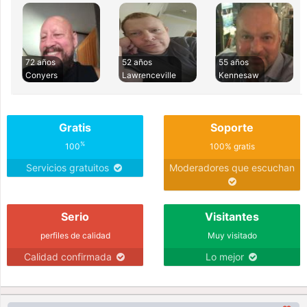
72 años
52 años
55 años
Conyers
Lawrenceville
Kennesaw
Gratis
Soporte
%
100
100% gratis
Servicios gratuitos
Moderadores que escuchan
Serio
Visitantes
perfiles de calidad
Muy visitado
Calidad confirmada
Lo mejor