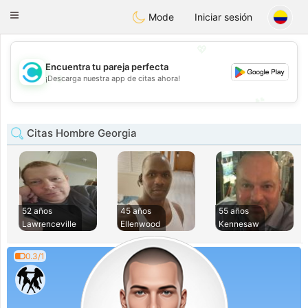
olombia
Citas
Toggle
Mode
Iniciar sesión
navigation
💖
Encuentra tu pareja perfecta
💖
¡Descarga nuestra app de citas ahora!
💕
💕
Citas Hombre Georgia
52 años
45 años
55 años
Lawrenceville
Ellenwood
Kennesaw
0.3/1