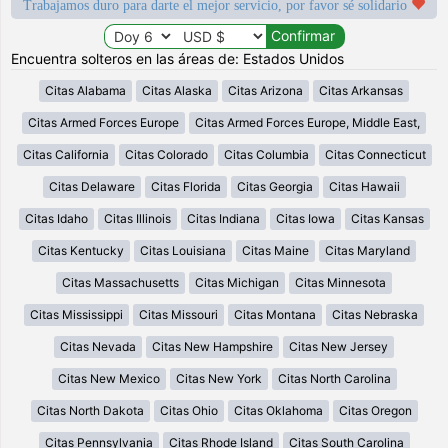
Trabajamos duro para darte el mejor servicio, por favor sé solidario
Encuentra solteros en las áreas de: Estados Unidos
Citas Alabama
Citas Alaska
Citas Arizona
Citas Arkansas
Citas Armed Forces Europe
Citas Armed Forces Europe, Middle East,
Citas California
Citas Colorado
Citas Columbia
Citas Connecticut
Citas Delaware
Citas Florida
Citas Georgia
Citas Hawaii
Citas Idaho
Citas Illinois
Citas Indiana
Citas Iowa
Citas Kansas
Citas Kentucky
Citas Louisiana
Citas Maine
Citas Maryland
Citas Massachusetts
Citas Michigan
Citas Minnesota
Citas Mississippi
Citas Missouri
Citas Montana
Citas Nebraska
Citas Nevada
Citas New Hampshire
Citas New Jersey
Citas New Mexico
Citas New York
Citas North Carolina
Citas North Dakota
Citas Ohio
Citas Oklahoma
Citas Oregon
Citas Pennsylvania
Citas Rhode Island
Citas South Carolina