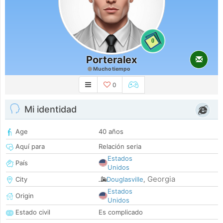
0
Porteralex
Mucho tiempo
0
Mi identidad
Age
40 años
Aquí para
Relación seria
Estados
País
Unidos
Georgia
City
Douglasville
,
Estados
Origin
Unidos
Estado civil
Es complicado