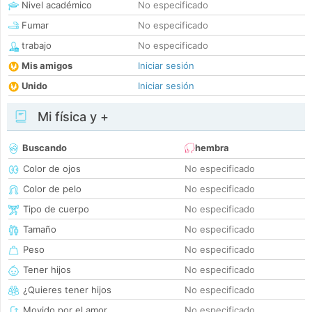
Nivel académico
No especificado
Fumar
No especificado
trabajo
No especificado
Mis amigos
Iniciar sesión
Unido
Iniciar sesión
Mi física y +
Buscando
hembra
Color de ojos
No especificado
Color de pelo
No especificado
Tipo de cuerpo
No especificado
Tamaño
No especificado
Peso
No especificado
Tener hijos
No especificado
¿Quieres tener hijos
No especificado
Movido por el amor
No especificado