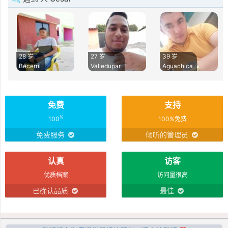
28 岁
27 岁
39 岁
Becerril
Valledupar
Aguachica
免费
支持
%
100
100%免费
免费服务
倾听的管理员
认真
访客
优质档案
访问量很高
已确认品质
最佳