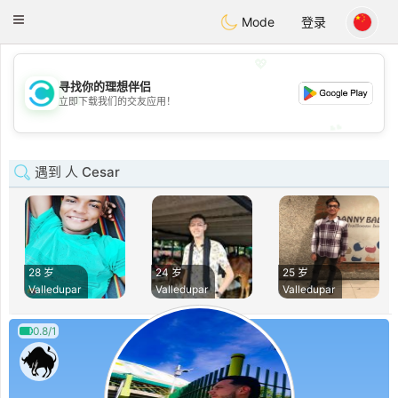
olombia
Citas
Toggle
Mode
登录
navigation
💖
寻找你的理想伴侣
💖
立即下载我们的交友应用！
💕
💕
遇到 人 Cesar
28 岁
24 岁
25 岁
Valledupar
Valledupar
Valledupar
0.8/1