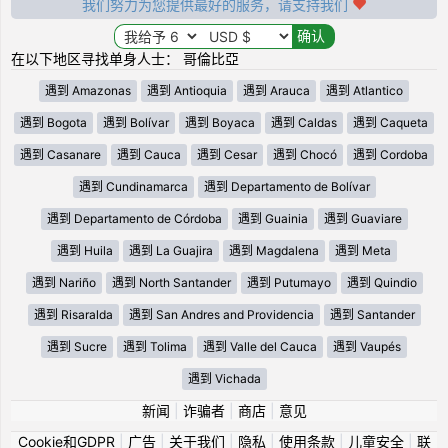
我们努力为您提供最好的服务，请支持我们
在以下地区寻找单身人士： 哥倫比亞
遇到 Amazonas
遇到 Antioquia
遇到 Arauca
遇到 Atlantico
遇到 Bogota
遇到 Bolívar
遇到 Boyaca
遇到 Caldas
遇到 Caqueta
遇到 Casanare
遇到 Cauca
遇到 Cesar
遇到 Chocó
遇到 Cordoba
遇到 Cundinamarca
遇到 Departamento de Bolívar
遇到 Departamento de Córdoba
遇到 Guainia
遇到 Guaviare
遇到 Huila
遇到 La Guajira
遇到 Magdalena
遇到 Meta
遇到 Nariño
遇到 North Santander
遇到 Putumayo
遇到 Quindio
遇到 Risaralda
遇到 San Andres and Providencia
遇到 Santander
遇到 Sucre
遇到 Tolima
遇到 Valle del Cauca
遇到 Vaupés
遇到 Vichada
新闻
|
诈骗者
|
商店
|
意见
Cookie和GDPR
|
广告
|
关于我们
|
隐私
|
使用条款
|
儿童安全
|
联