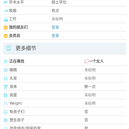
学术水平
硕士学位
吸烟
有点
工作
未标明
我的朋友们
登录
会员自
登录
更多细节
正在尋找
一个女人
眼睛
未标明
头发
未标明
身体
胖一点
高度
未标明
Weight
未标明
有孩子们
否
想生孩子
否
改变城市/国家的爱
是