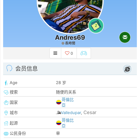
2
Andres69
長時間
0
会员信息
Age
28 岁
搜索
随便的关系
哥倫比
国家
亞
Cesar
城市
Valledupar
,
哥倫比
起源
亞
公民身份
单