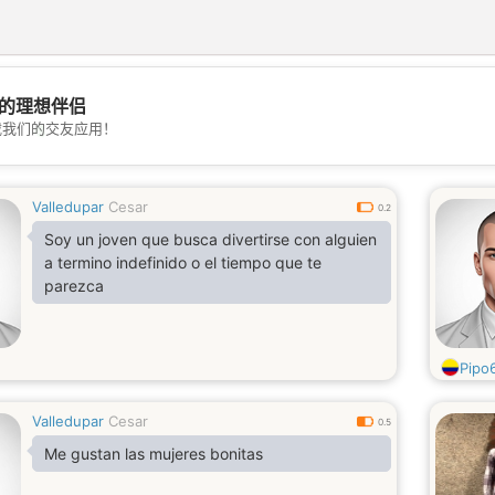
的理想伴侣
💖
载我们的交友应用！
💕
Valledupar
Cesar
0.2
Soy un joven que busca divertirse con alguien
a termino indefinido o el tiempo que te
parezca
Pipo
Valledupar
Cesar
0.5
Me gustan las mujeres bonitas