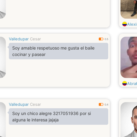
Alexi
Valledupar
Cesar
0.5
Soy amable respetuoso me gusta el baile
cocinar y pasear
Abra
Valledupar
Cesar
0.4
Soy un chico alegre 3217051936 por si
alguna le interesa jajaja