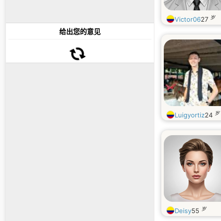
岁
Victor06
27
给出您的意见
岁
Luigyortiz
24
岁
Deisy
55