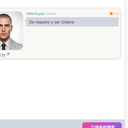
Valledupar
Cesar
0.5
De respeto y ser chebre
岁
1
31
按条件搜索