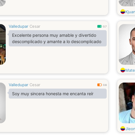
Kjua
Valledupar
Cesar
0.7
Excelente persona muy amable y divertido
descomplicado y amante a lo descomplicado
Mate
Valledupar
Cesar
0.6
Soy muy sincera honesta me encanta reír
Jleo