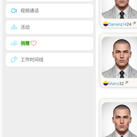
视频通话
岁
Danielq14
24
活动
捐赠
工作时间线
岁
Mairo
32