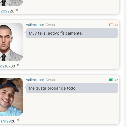
岁
n2022
26
Valledupar
Cesar
0.2
Muy feliz, activo físicamente.
岁
o2107
30
Valledupar
Cesar
0.7
Me gusta probar de todo
岁
nard29
26