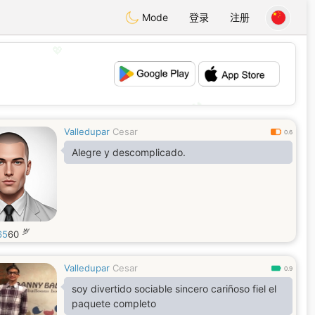
Mode
登录
注册
💖
💕
Valledupar
Cesar
0.6
Alegre y descomplicado.
岁
65
60
Valledupar
Cesar
0.9
soy divertido sociable sincero cariñoso fiel el
paquete completo