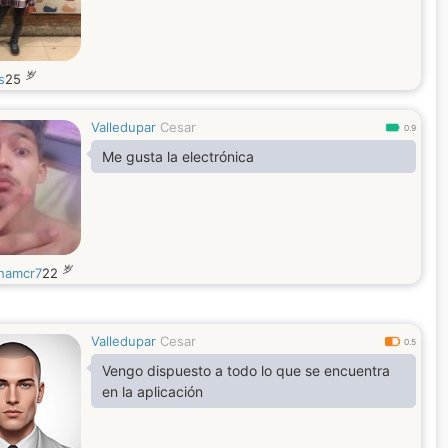
岁
s
25
Valledupar
Cesar
0.9
Me gusta la electrónica
岁
hamcr7
22
Valledupar
Cesar
0.5
Vengo dispuesto a todo lo que se encuentra
en la aplicación