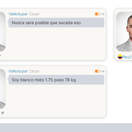
Valledupar
Cesar
0.5
Nunca sera posible que suceda eso
岁
Rey2
Valledupar
Cesar
0.6
Soy blanco mido 1.75 peso 78 kg
岁
3