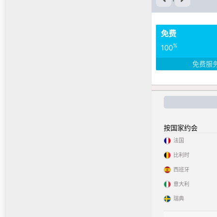
免费
%
100
免费服
按国家约会
法国
比利时
西班牙
意大利
瑞典