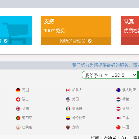
支持
认真
100%免费
优质档
务
倾听的管理员
我们努力为您提供最好的服务，请
德国
加拿大
澳大利亚
瑞士
美国
荷兰
英国
墨西哥
奥地利
葡萄牙
哥伦比亚
日本
已禁用
宠物
中国
新闻
|
诈骗者
|
商店
|
意