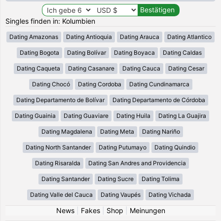
Singles finden in: Kolumbien
Dating Amazonas
Dating Antioquia
Dating Arauca
Dating Atlantico
Dating Bogota
Dating Bolívar
Dating Boyaca
Dating Caldas
Dating Caqueta
Dating Casanare
Dating Cauca
Dating Cesar
Dating Chocó
Dating Cordoba
Dating Cundinamarca
Dating Departamento de Bolívar
Dating Departamento de Córdoba
Dating Guainia
Dating Guaviare
Dating Huila
Dating La Guajira
Dating Magdalena
Dating Meta
Dating Nariño
Dating North Santander
Dating Putumayo
Dating Quindio
Dating Risaralda
Dating San Andres and Providencia
Dating Santander
Dating Sucre
Dating Tolima
Dating Valle del Cauca
Dating Vaupés
Dating Vichada
News
|
Fakes
|
Shop
|
Meinungen