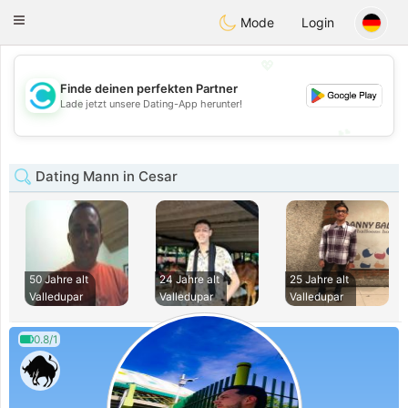
olombia
Citas
Toggle
Mode
Login
navigation
💖
Finde deinen perfekten Partner
💖
Lade jetzt unsere Dating-App herunter!
💕
💕
Dating Mann in Cesar
50 Jahre alt
24 Jahre alt
25 Jahre alt
Valledupar
Valledupar
Valledupar
0.8/1