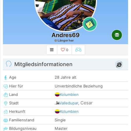
2
Andres69
Länger her
0
Mitgliedsinformationen
Age
28 Jahre alt
Hier für
Unverbindliche Beziehung
Land
Kolumbien
Cesar
Stadt
Valledupar
,
Herkunft
Kolumbien
Familienstand
Single
Bildungsniveau
Master