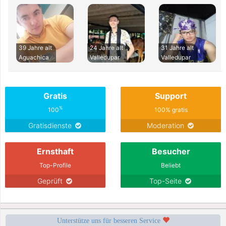
39 Jahre alt
24 Jahre alt
31 Jahre alt
Aguachica
Valledupar
Valledupar
Gratis
Support
%
100
100% gratis
Gratisdienste
Moderation
Ernsthaft
Besucher
Top-Profile
Beliebt
Geprüft
Top-Seite
Unterstütze uns für besseren Service