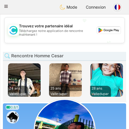
olombia
Citas
Toggle
Mode
Connexion
navigation
💖
Trouvez votre partenaire idéal
Téléchargez notre application de rencontre
💖
maintenant !
💕
💕
Rencontre Homme Cesar
24 ans
25 ans
28 ans
Valledupar
Valledupar
Valledupar
0.8/1