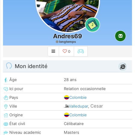
2
Andres69
longtemps
0
Mon identité
Âge
28 ans
Ici pour
Relation occasionnelle
Pays
Colombie
Cesar
Ville
Valledupar
,
Origine
Colombie
État civil
Célibataire
Niveau academic
Masters