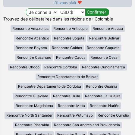
s'il vous plaît
Trouvez des célibataires dans les régions de : Colombie
Rencontre Amazonas
Rencontre Antioquia
Rencontre Arauca
Rencontre Atlantico
Rencontre Bogota
Rencontre Bolívar
Rencontre Boyaca
Rencontre Caldas
Rencontre Caqueta
Rencontre Casanare
Rencontre Cauca
Rencontre Cesar
Rencontre Chocó
Rencontre Cordoba
Rencontre Cundinamarca
Rencontre Departamento de Bolívar
Rencontre Departamento de Córdoba
Rencontre Guainia
Rencontre Guaviare
Rencontre Huila
Rencontre La Guajira
Rencontre Magdalena
Rencontre Meta
Rencontre Nariño
Rencontre North Santander
Rencontre Putumayo
Rencontre Quindio
Rencontre Risaralda
Rencontre San Andres and Providencia
Rencontre Santander
Rencontre Sucre
Rencontre Tolima