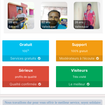
28 ans
62 ans
26 ans
Becerril
Valledupar
Valledupar
Gratuit
Support
%
100
100% gratuit
Services gratuits
Modérateurs à l'écoute
Sérieux
Visiteurs
profils de qualité
Très visité
Qualité confirmée
Le meilleur
Nous travaillons dur pour vous offrir le meilleur service, soyez solidaire