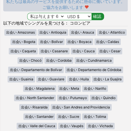
私たちは最高のサービスを提供するために懸命に働いています。
ご協力をお願いします
以下の地域でシングルを見つける： コロンビア
出会い Amazonas
出会い Antioquia
出会い Arauca
出会い Atlantico
出会い Bogota
出会い Bolívar
出会い Boyaca
出会い Caldas
出会い Caqueta
出会い Casanare
出会い Cauca
出会い Cesar
出会い Chocó
出会い Cordoba
出会い Cundinamarca
出会い Departamento de Bolívar
出会い Departamento de Córdoba
出会い Guainia
出会い Guaviare
出会い Huila
出会い La Guajira
出会い Magdalena
出会い Meta
出会い Nariño
出会い North Santander
出会い Putumayo
出会い Quindio
出会い Risaralda
出会い San Andres and Providencia
出会い Santander
出会い Sucre
出会い Tolima
出会い Valle del Cauca
出会い Vaupés
出会い Vichada