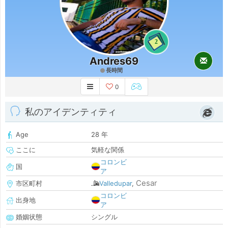
2
Andres69
長時間
0
私のアイデンティティ
Age
28 年
ここに
気軽な関係
コロンビ
国
ア
Cesar
市区町村
Valledupar
,
コロンビ
出身地
ア
婚姻状態
シングル