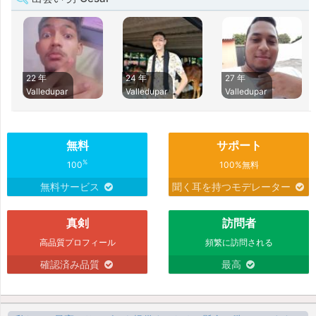
22 年
24 年
27 年
Valledupar
Valledupar
Valledupar
無料
サポート
%
100
100%無料
無料サービス
聞く耳を持つモデレーター
真剣
訪問者
高品質プロフィール
頻繁に訪問される
確認済み品質
最高