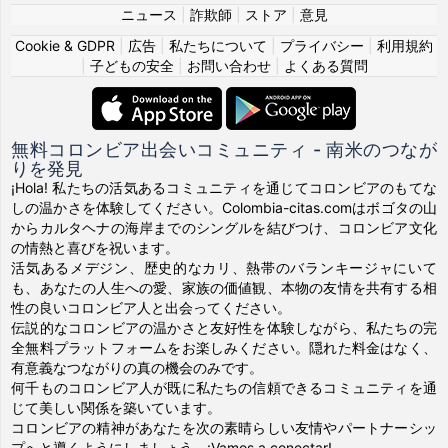
ニュース
|
詐欺師
|
ストア
|
意見
Cookie & GDPR
|
広告
|
私たちについて
|
プライバシー
|
利用規約
|
子どもの安全
|
お問い合わせ
|
よくある質問
無料コロンビア出会いコミュニティ - 南米のつなが
りを発見
¡Hola! 私たちの活気あるコミュニティを通じてコロンビアのもてな
しの温かさを体験してください。Colombia-citas.comはボゴタの山
からカルタヘナの海岸までのシングルを結びつけ、コロンビア文化
の情熱と喜びを祝います。
活気あるメデジン、歴史的なカリ、熱帯のバランキージャにいて
も、あなたの人生への愛、家族の価値観、本物の友情を共有する相
性の良いコロンビア人と出会ってください。
伝説的なコロンビアの温かさと友好性を体験しながら、私たちの完
全無料プラットフォームをお楽しみください。隠れた料金はなく、
有意義なつながりの真の機会のみです。
何千ものコロンビア人が既に私たちの信頼できるコミュニティを通
じて美しい関係を築いています。
コロンビアの精神があなたを次の素晴らしい友情やパートナーシッ
プへと導くようにしましょう。¡Vamos a conectar!