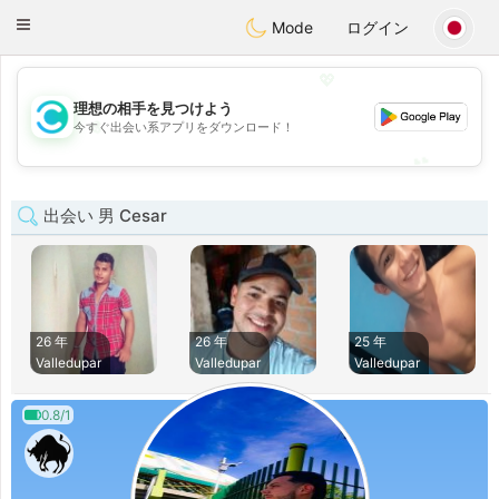
olombia
Citas
Toggle
Mode
ログイン
navigation
💖
理想の相手を見つけよう
💖
今すぐ出会い系アプリをダウンロード！
💕
💕
出会い 男 Cesar
26 年
26 年
25 年
Valledupar
Valledupar
Valledupar
0.8/1