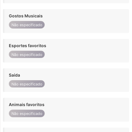
Gostos Musicais
Não especificado
Esportes favoritos
Não especificado
Saída
Não especificado
Animais favoritos
Não especificado