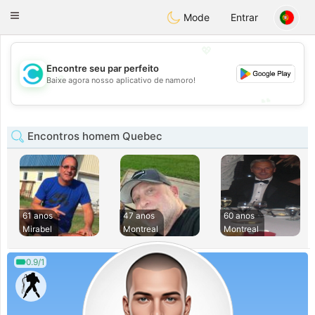
olombia
Citas
Toggle
Mode
Entrar
navigation
💖
Encontre seu par perfeito
💖
Baixe agora nosso aplicativo de namoro!
💕
💕
Encontros homem Quebec
61 anos
47 anos
60 anos
Mirabel
Montreal
Montreal
0.9/1