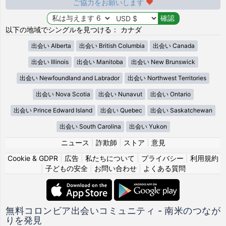
ご協力をお願いします
以下の地域でシングルを見つける： カナダ
出会い Alberta
出会い British Columbia
出会い Canada
出会い Illinois
出会い Manitoba
出会い New Brunswick
出会い Newfoundland and Labrador
出会い Northwest Territories
出会い Nova Scotia
出会い Nunavut
出会い Ontario
出会い Prince Edward Island
出会い Quebec
出会い Saskatchewan
出会い South Carolina
出会い Yukon
ニュース
|
詐欺師
|
ストア
|
意見
Cookie & GDPR
|
広告
|
私たちについて
|
プライバシー
|
利用規約
|
子どもの安全
|
お問い合わせ
|
よくある質問
無料コロンビア出会いコミュニティ - 南米のつなが
りを発見