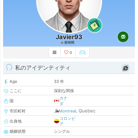
0
Javier93
長時間
0
私のアイデンティティ
Age
33 年
ここに
深刻な関係
カナ
国
ダ
Quebec
市区町村
Montreal
,
コロンビ
出身地
ア
婚姻状態
シングル