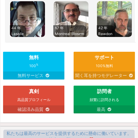
44 年
67 年
42 年
Lasalle
Montreal (Rosem
Rawdon
無料
サポート
%
100
100%無料
無料サービス
聞く耳を持つモデレーター
真剣
訪問者
高品質プロフィール
頻繁に訪問される
確認済み品質
最高
私たちは最高のサービスを提供するために懸命に働いています。