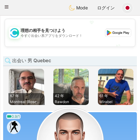
olombia
Citas
Toggle
Mode
ログイン
navigation
💖
理想の相手を見つけよう
💖
今すぐ出会い系アプリをダウンロード！
💕
💕
出会い 男 Quebec
67 年
42 年
61 年
Montreal (Rosemont
Rawdon
Mirabel
0.9/1