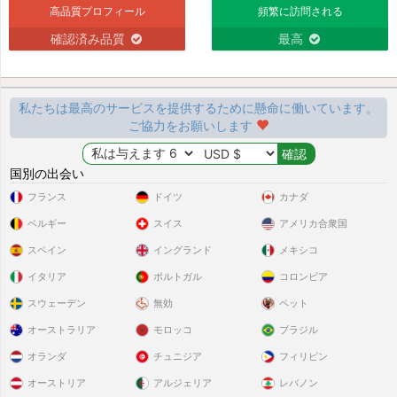
高品質プロフィール
頻繁に訪問される
確認済み品質
最高
私たちは最高のサービスを提供するために懸命に働いています。
ご協力をお願いします
国別の出会い
フランス
ドイツ
カナダ
ベルギー
スイス
アメリカ合衆国
スペイン
イングランド
メキシコ
イタリア
ポルトガル
コロンビア
スウェーデン
無効
ペット
オーストラリア
モロッコ
ブラジル
オランダ
チュニジア
フィリピン
オーストリア
アルジェリア
レバノン