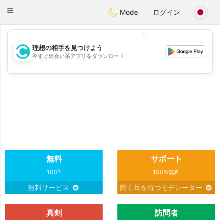
olombia
Citas
Toggle
Mode
ログイン
navigation
💖
理想の相手を見つけよう
今すぐ出会い系アプリをダウンロード！
💖
💕
💕
無料
サポート
%
100
100%無料
無料サービス
聞く耳を持つモデレーター
真剣
訪問者