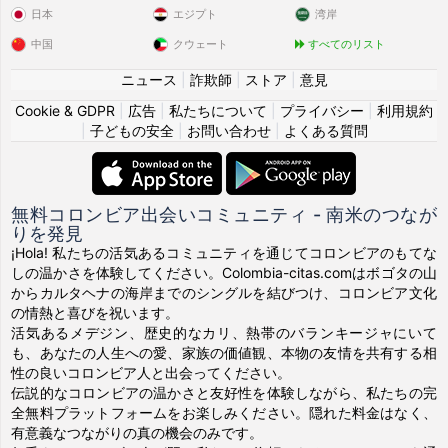
日本
エジプト
湾岸
中国
クウェート
すべてのリスト
ニュース
|
詐欺師
|
ストア
|
意見
Cookie & GDPR
|
広告
|
私たちについて
|
プライバシー
|
利用規約
|
子どもの安全
|
お問い合わせ
|
よくある質問
無料コロンビア出会いコミュニティ - 南米のつなが
りを発見
¡Hola! 私たちの活気あるコミュニティを通じてコロンビアのもてな
しの温かさを体験してください。Colombia-citas.comはボゴタの山
からカルタヘナの海岸までのシングルを結びつけ、コロンビア文化
の情熱と喜びを祝います。
活気あるメデジン、歴史的なカリ、熱帯のバランキージャにいて
も、あなたの人生への愛、家族の価値観、本物の友情を共有する相
性の良いコロンビア人と出会ってください。
伝説的なコロンビアの温かさと友好性を体験しながら、私たちの完
全無料プラットフォームをお楽しみください。隠れた料金はなく、
有意義なつながりの真の機会のみです。