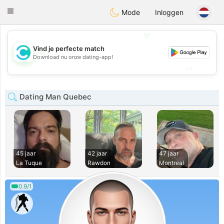
olombia
Citas
Toggle
Mode
Inloggen
navigation
💖
Vind je perfecte match
💖
Download nu onze dating-app!
💕
💕
Dating Man Quebec
45 jaar
42 jaar
47 jaar
La Tuque
Rawdon
Montreal
0.9/1