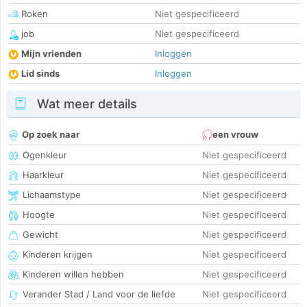
Roken
Niet gespecificeerd
job
Niet gespecificeerd
Mijn vrienden
Inloggen
Lid sinds
Inloggen
Wat meer details
Op zoek naar
een vrouw
Ogenkleur
Niet gespecificeerd
Haarkleur
Niet gespecificeerd
Lichaamstype
Niet gespecificeerd
Hoogte
Niet gespecificeerd
Gewicht
Niet gespecificeerd
Kinderen krijgen
Niet gespecificeerd
Kinderen willen hebben
Niet gespecificeerd
Verander Stad / Land voor de liefde
Niet gespecificeerd