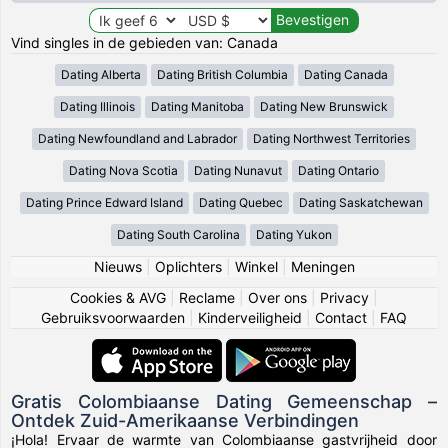
Vind singles in de gebieden van: Canada
Dating Alberta
Dating British Columbia
Dating Canada
Dating Illinois
Dating Manitoba
Dating New Brunswick
Dating Newfoundland and Labrador
Dating Northwest Territories
Dating Nova Scotia
Dating Nunavut
Dating Ontario
Dating Prince Edward Island
Dating Quebec
Dating Saskatchewan
Dating South Carolina
Dating Yukon
Nieuws
|
Oplichters
|
Winkel
|
Meningen
Cookies & AVG
|
Reclame
|
Over ons
|
Privacy
|
Gebruiksvoorwaarden
|
Kinderveiligheid
|
Contact
|
FAQ
Gratis Colombiaanse Dating Gemeenschap –
Ontdek Zuid-Amerikaanse Verbindingen
¡Hola! Ervaar de warmte van Colombiaanse gastvrijheid door