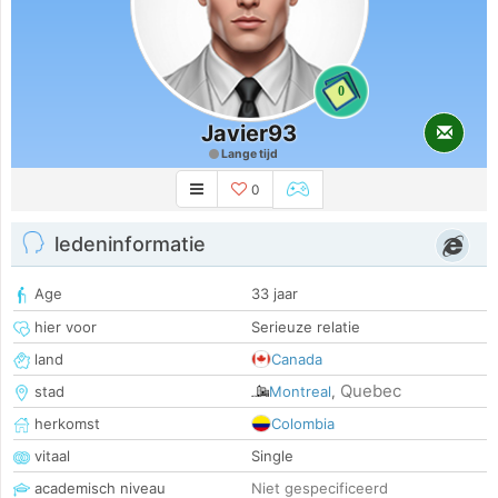
0
Javier93
Lange tijd
0
ledeninformatie
Age
33 jaar
hier voor
Serieuze relatie
land
Canada
Quebec
stad
Montreal
,
herkomst
Colombia
vitaal
Single
academisch niveau
Niet gespecificeerd