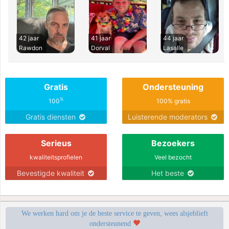
42 jaar
41 jaar
44 jaar
Rawdon
Dorval
Lasalle
Gratis
Ondersteuning
%
100
100% gratis
Gratis diensten
Luisterende moderators
Serieus
Bezoekers
kwaliteitsprofielen
Veel bezocht
Bevestigde kwaliteit
Het beste
We werken hard om je de beste service te geven, wees alsjeblieft
ondersteunend