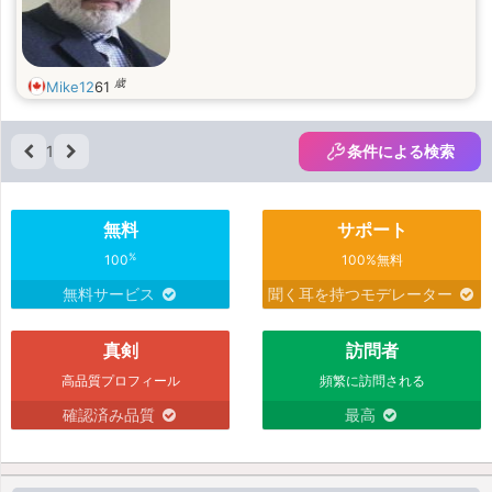
歳
Mike12
61
1
条件による検索
無料
サポート
%
100
100%無料
無料サービス
聞く耳を持つモデレーター
真剣
訪問者
高品質プロフィール
頻繁に訪問される
確認済み品質
最高