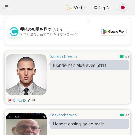
olombia
Citas
Toggle
Mode
ログイン
navigation
💖
理想の相手を見つけよう
今すぐ出会い系アプリをダウンロード！
💖
💕
💕
Saskatchewan
0.8
Blonde hair blue eyes 5ft11
歳
Duke13
51
Saskatchewan
0.9
Honest easing going male