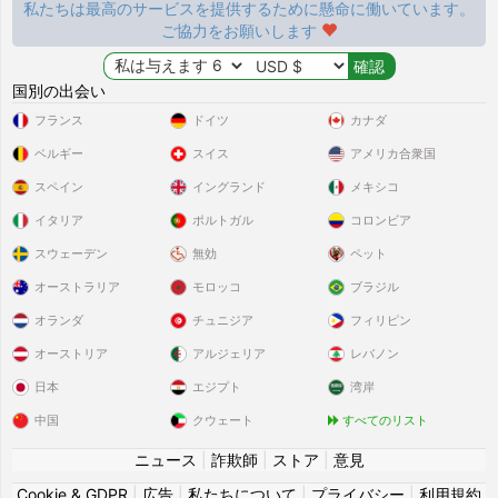
私たちは最高のサービスを提供するために懸命に働いています。
ご協力をお願いします
国別の出会い
フランス
ドイツ
カナダ
ベルギー
スイス
アメリカ合衆国
スペイン
イングランド
メキシコ
イタリア
ポルトガル
コロンビア
スウェーデン
無効
ペット
オーストラリア
モロッコ
ブラジル
オランダ
チュニジア
フィリピン
オーストリア
アルジェリア
レバノン
日本
エジプト
湾岸
中国
クウェート
すべてのリスト
ニュース
|
詐欺師
|
ストア
|
意見
Cookie & GDPR
|
広告
|
私たちについて
|
プライバシー
|
利用規約