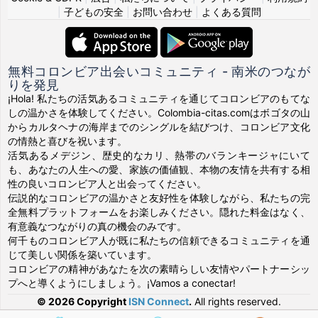
|
子どもの安全
|
お問い合わせ
|
よくある質問
無料コロンビア出会いコミュニティ - 南米のつなが
りを発見
¡Hola! 私たちの活気あるコミュニティを通じてコロンビアのもてな
しの温かさを体験してください。Colombia-citas.comはボゴタの山
からカルタヘナの海岸までのシングルを結びつけ、コロンビア文化
の情熱と喜びを祝います。
活気あるメデジン、歴史的なカリ、熱帯のバランキージャにいて
も、あなたの人生への愛、家族の価値観、本物の友情を共有する相
性の良いコロンビア人と出会ってください。
伝説的なコロンビアの温かさと友好性を体験しながら、私たちの完
全無料プラットフォームをお楽しみください。隠れた料金はなく、
有意義なつながりの真の機会のみです。
何千ものコロンビア人が既に私たちの信頼できるコミュニティを通
じて美しい関係を築いています。
コロンビアの精神があなたを次の素晴らしい友情やパートナーシッ
プへと導くようにしましょう。¡Vamos a conectar!
© 2026 Copyright
ISN Connect
.
All rights reserved.