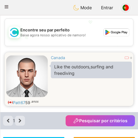
olombia
Citas
Toggle
Mode
Entrar
navigation
💖
Encontre seu par perfeito
Baixe agora nosso aplicativo de namoro!
💖
💕
💕
Canada
0
Like the outdoors,surfing and
freediving
anos
Patt67
59
1
Pesquisar por critérios