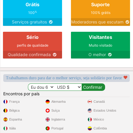
Grátis
Suporte
%
100
100% grátis
Serviços gratuitos
Moderadores que escutam
Sério
Visitantes
perfis de qualidade
Muito visitado
Qualidade confirmada
O melhor
Trabalhamos duro para dar o melhor serviço, seja solidário por favor
Encontros por país
França
Alemanha
Canadá
Bélgica
Suíça
Estados Unidos
Espanha
Inglaterra
México
Itália
Portugal
Colômbia