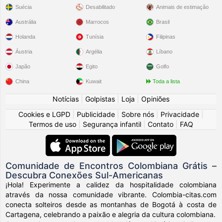
Suécia
Desabilitado
Animais de estimação
Austrália
Marrocos
Brasil
Holanda
Tunísia
Filipinas
Áustria
Argélia
Líbano
Japão
Egito
Golfo
China
Kuwait
Toda a lista
Notícias
|
Golpistas
|
Loja
|
Opiniões
Cookies e LGPD
|
Publicidade
|
Sobre nós
|
Privacidade
|
Termos de uso
|
Segurança infantil
|
Contato
|
FAQ
Comunidade de Encontros Colombiana Grátis –
Descubra Conexões Sul-Americanas
¡Hola! Experimente a calidez da hospitalidade colombiana
através da nossa comunidade vibrante. Colombia-citas.com
conecta solteiros desde as montanhas de Bogotá à costa de
Cartagena, celebrando a paixão e alegria da cultura colombiana.