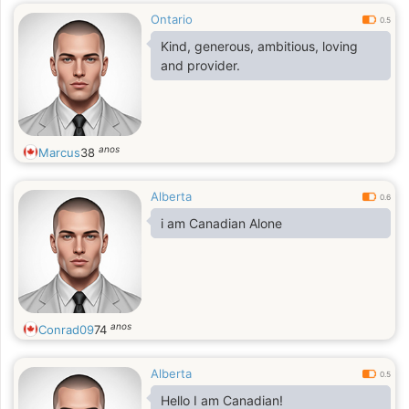
Ontario
0.5
Kind, generous, ambitious, loving
and provider.
anos
Marcus
38
Alberta
0.6
i am Canadian Alone
anos
Conrad09
74
Alberta
0.5
Hello I am Canadian!