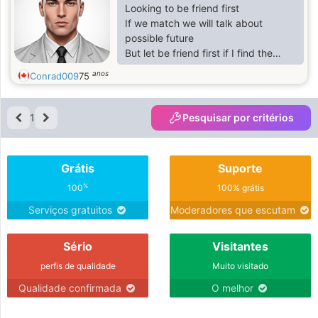
Looking to be friend first
If we match we will talk about
possible future
But let be friend first if I find the
right woman I will go visit her
anos
Conrad009
75
1
Pesquisar por critérios
Grátis
Suporte
%
100
100% grátis
Serviços gratuitos
Moderadores que escutam
Sério
Visitantes
perfis de qualidade
Muito visitado
Qualidade confirmada
O melhor