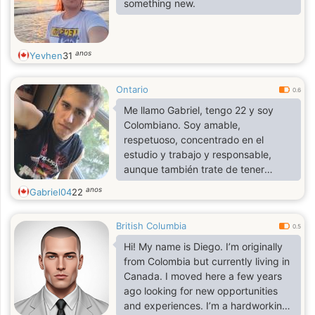
something new.
anos
Yevhen
31
Ontario
0.6
Me llamo Gabriel, tengo 22 y soy
Colombiano. Soy amable,
respetuoso, concentrado en el
estudio y trabajo y responsable,
aunque también trate de tener
humor y de ser creativo
anos
Gabriel04
22
British Columbia
0.5
Hi! My name is Diego. I’m originally
from Colombia but currently living in
Canada. I moved here a few years
ago looking for new opportunities
and experiences. I’m a hardworking