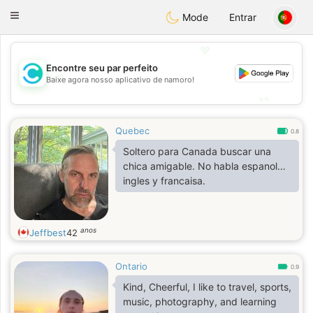
olombia
Citas
Toggle
Mode
Entrar
navigation
💖
Encontre seu par perfeito
💖
Baixe agora nosso aplicativo de namoro!
💕
💕
Quebec
0.8
Soltero para Canada buscar una
chica amigable. No habla espanol…
ingles y francaisa.
anos
Jeffbest
42
Ontario
0.9
Kind, Cheerful, I like to travel, sports,
music, photography, and learning