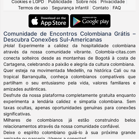
Cookies e LGPD
|
Publicidade
|
Sobre nós
|
Privacidade
|
Termos de uso
|
Segurança infantil
|
Contato
|
FAQ
Comunidade de Encontros Colombiana Grátis –
Descubra Conexões Sul-Americanas
¡Hola! Experimente a calidez da hospitalidade colombiana
através da nossa comunidade vibrante. Colombia-citas.com
conecta solteiros desde as montanhas de Bogotá à costa de
Cartagena, celebrando a paixão e alegria da cultura colombiana.
Quer esteja na movimentada Medellín, na histórica Cali ou na
tropical Barranquilla, conheça colombianos compatíveis que
partilham o seu entusiasmo pela vida, valores familiares e
amizades autênticas.
Desfrute da nossa plataforma completamente gratuita enquanto
experimenta a lendária calidez e simpatia colombiana. Sem
taxas ocultas, apenas oportunidades genuínas para conexões
significativas.
Milhares de colombianos já estão construindo belos
relacionamentos através da nossa comunidade confiável.
Deixe o espírito colombiano guiá-lo à sua próxima grande
amizade ou parceria. ¡Vamos a conectar!