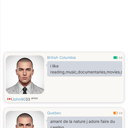
British Columbia
0.8
i like
reading,music,documentaries,movies,nat
anos
John90
33
Quebec
0.6
amant de la nature j adore faire du
camîng