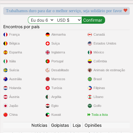
Trabalhamos duro para dar o melhor serviço, seja solidário por favor
Encontros por país
França
Alemanha
Canadá
Bélgica
Suíça
Estados Unidos
Espanha
Inglaterra
México
Itália
Portugal
Colômbia
Suécia
Desabilitado
Animais de estimação
Austrália
Marrocos
Brasil
Holanda
Tunísia
Filipinas
Áustria
Argélia
Líbano
Japão
Egito
Golfo
China
Kuwait
Toda a lista
Notícias
|
Golpistas
|
Loja
|
Opiniões