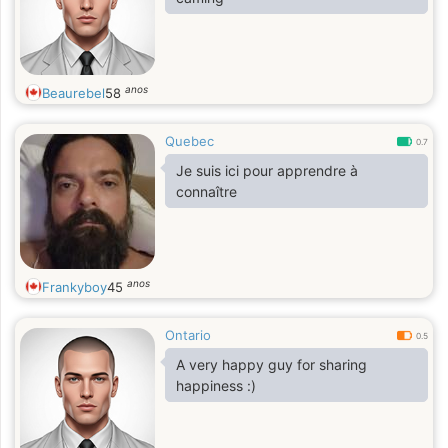
anos
Beaurebel
58
Quebec
0.7
Je suis ici pour apprendre à
connaître
anos
Frankyboy
45
Ontario
0.5
A very happy guy for sharing
happiness :)