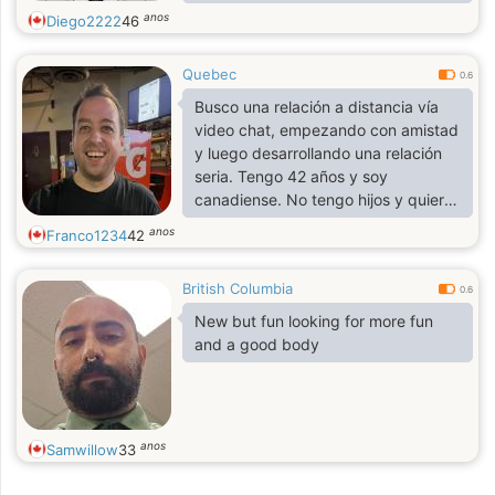
person, pretty easygoing, and I
anos
Diego2222
46
enjoy good conversations, music,
traveling, and trying new food. I also
Quebec
like staying active and exploring
0.6
new places. I’m here to meet
Busco una relación a distancia vía
interesting people, make friends,
video chat, empezando con amistad
and see where things go.
y luego desarrollando una relación
seria. Tengo 42 años y soy
canadiense. No tengo hijos y quiero
formar una familia. Juego al hockey
anos
Franco1234
42
y voy al gimnasio. A veces me gusta
leer, cocinar y pasear.
British Columbia
0.6
New but fun looking for more fun
and a good body
anos
Samwillow
33