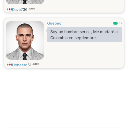
anos
Dave7
36
Quebec
0.8
Soy un hombre serio, , Me mudaré a
Colombia en septiembre
anos
Honesto
61