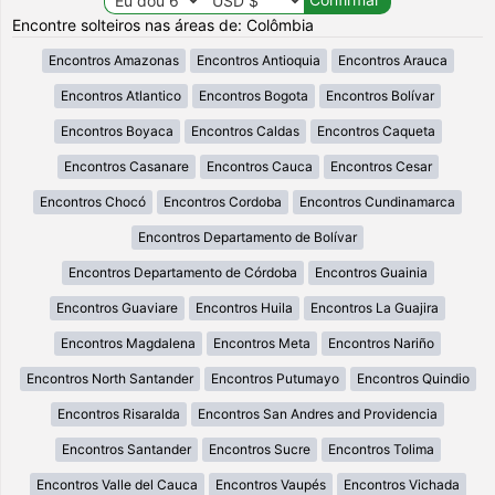
Encontre solteiros nas áreas de: Colômbia
Encontros Amazonas
Encontros Antioquia
Encontros Arauca
Encontros Atlantico
Encontros Bogota
Encontros Bolívar
Encontros Boyaca
Encontros Caldas
Encontros Caqueta
Encontros Casanare
Encontros Cauca
Encontros Cesar
Encontros Chocó
Encontros Cordoba
Encontros Cundinamarca
Encontros Departamento de Bolívar
Encontros Departamento de Córdoba
Encontros Guainia
Encontros Guaviare
Encontros Huila
Encontros La Guajira
Encontros Magdalena
Encontros Meta
Encontros Nariño
Encontros North Santander
Encontros Putumayo
Encontros Quindio
Encontros Risaralda
Encontros San Andres and Providencia
Encontros Santander
Encontros Sucre
Encontros Tolima
Encontros Valle del Cauca
Encontros Vaupés
Encontros Vichada