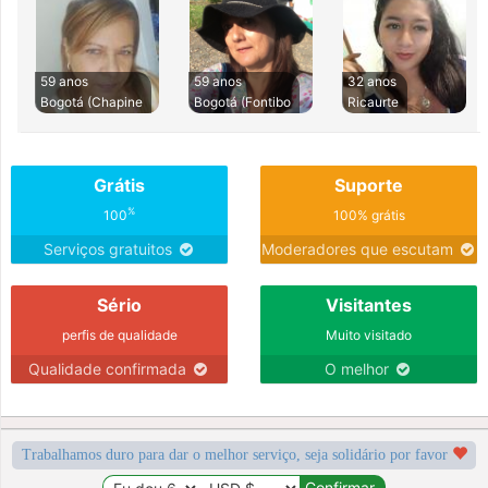
59 anos
59 anos
32 anos
Bogotá (Chapine
Bogotá (Fontibo
Ricaurte
Grátis
Suporte
%
100
100% grátis
Serviços gratuitos
Moderadores que escutam
Sério
Visitantes
perfis de qualidade
Muito visitado
Qualidade confirmada
O melhor
Trabalhamos duro para dar o melhor serviço, seja solidário por favor