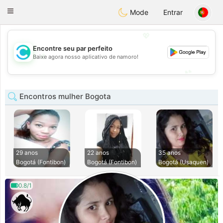
olombia
Citas
Toggle
Mode
Entrar
navigation
💖
Encontre seu par perfeito
💖
Baixe agora nosso aplicativo de namoro!
💕
💕
Encontros mulher Bogota
29 anos
22 anos
35 anos
Bogotá (Fontibon)
Bogotá (Fontibon)
Bogotá (Usaquen)
0.8/1