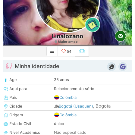
3
Linalozano
Muito tempo
54
Minha identidade
Age
35 anos
Aqui para
Relacionamento sério
País
Colômbia
Bogota
Cidade
Bogotá (Usaquen)
,
Origem
Colômbia
Estado Civil
único
Nível Acadêmico
Não especificado