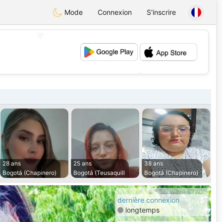
Mode
Connexion
S'inscrire
💖
💕
28 ans
25 ans
38 ans
Bogotá (Chapinero)
Bogotá (Teusaquill
Bogotá (Chapinero)
dernière connexion
longtemps