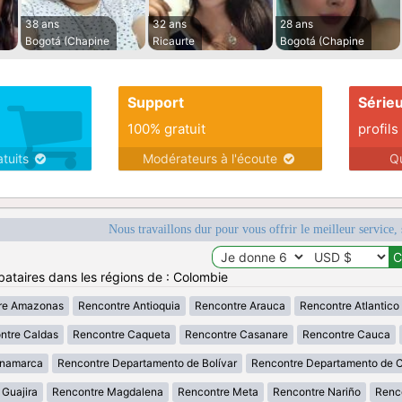
38 ans
32 ans
28 ans
Bogotá (Chapine
Ricaurte
Bogotá (Chapine
Support
Série
100% gratuit
profils
atuits
Modérateurs à l'écoute
Q
Nous travaillons dur pour vous offrir le meilleur service, 
bataires dans les régions de : Colombie
re Amazonas
Rencontre Antioquia
Rencontre Arauca
Rencontre Atlantico
ntre Caldas
Rencontre Caqueta
Rencontre Casanare
Rencontre Cauca
inamarca
Rencontre Departamento de Bolívar
Rencontre Departamento de 
 Guajira
Rencontre Magdalena
Rencontre Meta
Rencontre Nariño
Renc