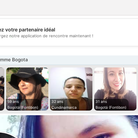
z votre partenaire idéal
💖
rgez notre application de rencontre maintenant !
💕
emme Bogota
59 ans
32 ans
31 ans
Bogotá (Fontibon)
Cundinamarca
Bogotá (Fontibon)