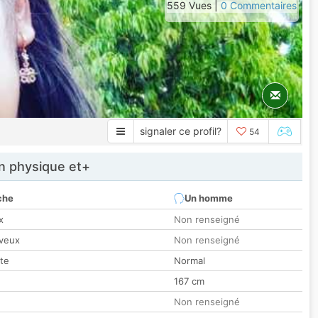
559 Vues |
0 Commentaires
signaler ce profil?
54
 physique et+
che
Un homme
x
Non renseigné
veux
Non renseigné
tte
Normal
167 cm
Non renseigné