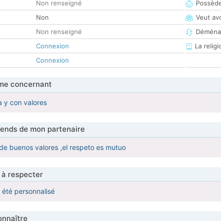
Non renseigné
Possède
Non
Veut av
Non renseigné
Déména
Connexion
La religi
Connexion
me concernant
a y con valores
tends de mon partenaire
y de buenos valores ,el respeto es mutuo
 à respecter
a été personnalisé
nnaître