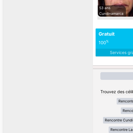
53 ans
Cundinamarca
Gratuit
%
100
Services gr
Trouvez des céli
Rencont
Renco
Rencontre Cund
Rencontre La