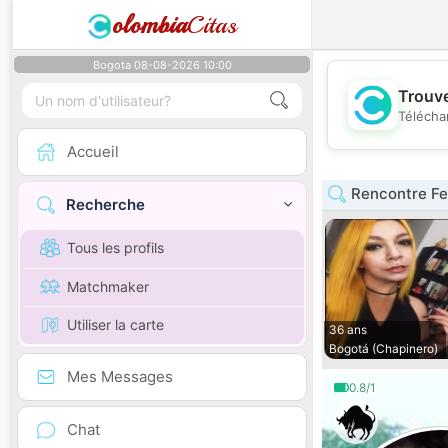
olombia
Citas
Bogota 08-08-2026 10:00
Trouve
Télécha
Accueil
Rencontre F
Recherche
Tous les profils
Matchmaker
Utiliser la carte
36 ans
Bogotá (Chapinero)
Mes Messages
0.8/1
Chat