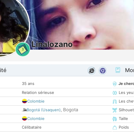
Linalozano
3
ité
Mon
35 ans
Je cher
Relation sérieuse
Les yeu
Colombie
Les che
Bogota
Bogotá (Usaquen)
,
Silhoue
Colombie
Taille
Célibataire
Poids