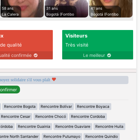
58 ans
31 ans
41 ans
La Calera
Bogotá (Fontibo
Bogotá (Fontibo
ux
Visiteurs
 de qualité
Très visité
ualité confirmée
Le meilleur
soyez solidaire s'il vous plaît
Rencontre Bogota
Rencontre Bolívar
Rencontre Boyaca
Rencontre Cesar
Rencontre Chocó
Rencontre Cordoba
Córdoba
Rencontre Guainia
Rencontre Guaviare
Rencontre Huila
ontre North Santander
Rencontre Putumayo
Rencontre Quindio