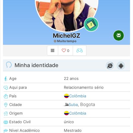
1
MichelGZ
Muito tempo
0
Minha identidade
Age
22 anos
Aqui para
Relacionamento sério
País
Colômbia
Bogota
Cidade
Suba
,
Origem
Colômbia
Estado Civil
único
Nível Acadêmico
Mestrado