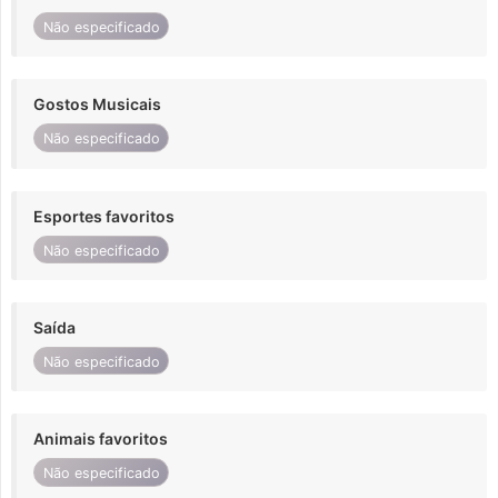
Não especificado
Gostos Musicais
Não especificado
Esportes favoritos
Não especificado
Saída
Não especificado
Animais favoritos
Não especificado