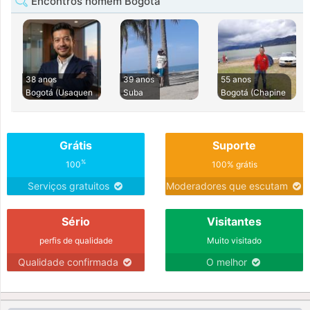
Encontros homem Bogota
38 anos
39 anos
55 anos
Bogotá (Usaquen
Suba
Bogotá (Chapine
Grátis
Suporte
%
100
100% grátis
Serviços gratuitos
Moderadores que escutam
Sério
Visitantes
perfis de qualidade
Muito visitado
Qualidade confirmada
O melhor