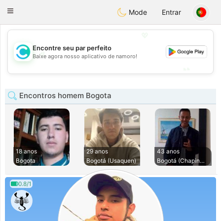
olombia
Citas
Toggle
Mode
Entrar
navigation
💖
Encontre seu par perfeito
💖
Baixe agora nosso aplicativo de namoro!
💕
💕
Encontros homem Bogota
18 anos
29 anos
43 anos
Bogota
Bogotá (Usaquen)
Bogotá (Chapinero)
0.8/1