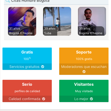
Citas Hombre Bogota
31 años
39 años
35 años
Bogotá (Chapine
Suba
Bogotá (Chapine
Gratis
Soporte
%
100
100% gratis
Servicios gratuitos
Moderadores que escuchan
Serio
Visitantes
perfiles de calidad
Muy visitado
Calidad confirmada
Lo mejor