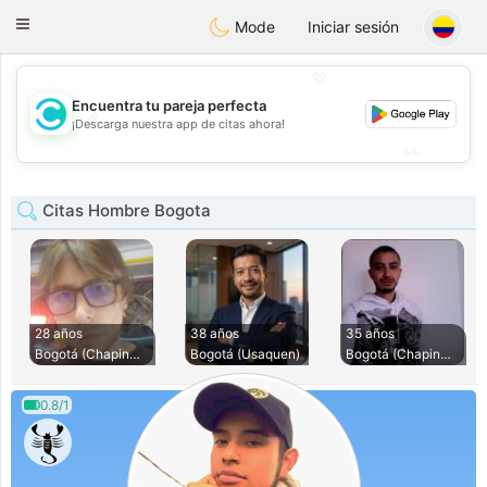
olombia
Citas
Toggle
Mode
Iniciar sesión
navigation
💖
Encuentra tu pareja perfecta
💖
¡Descarga nuestra app de citas ahora!
💕
💕
Citas Hombre Bogota
28 años
38 años
35 años
Bogotá (Chapinero)
Bogotá (Usaquen)
Bogotá (Chapinero)
0.8/1