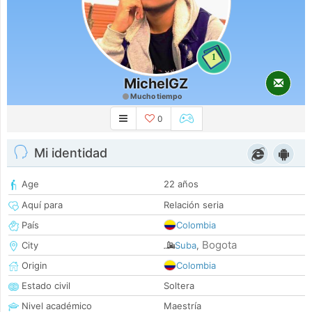
1
MichelGZ
Mucho tiempo
0
Mi identidad
Age
22 años
Aquí para
Relación seria
País
Colombia
Bogota
City
Suba
,
Origin
Colombia
Estado civil
Soltera
Nivel académico
Maestría