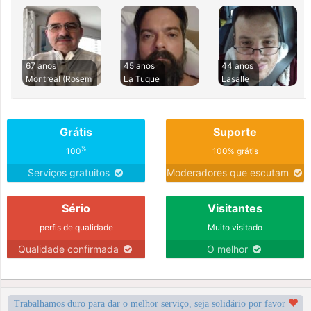
67 anos
45 anos
44 anos
Montreal (Rosem
La Tuque
Lasalle
Grátis
Suporte
%
100
100% grátis
Serviços gratuitos
Moderadores que escutam
Sério
Visitantes
perfis de qualidade
Muito visitado
Qualidade confirmada
O melhor
Trabalhamos duro para dar o melhor serviço, seja solidário por favor