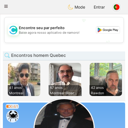
olombia
Citas
Toggle
Mode
Entrar
navigation
💖
Encontre seu par perfeito
💖
Baixe agora nosso aplicativo de namoro!
💕
💕
Encontros homem Quebec
41 anos
67 anos
42 anos
Montreal
Montreal (Rosemont
Rawdon
0.6/1