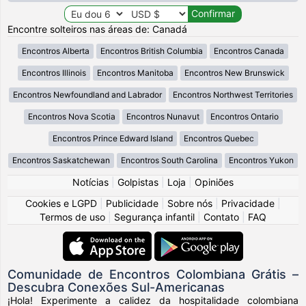
Encontre solteiros nas áreas de: Canadá
Encontros Alberta
Encontros British Columbia
Encontros Canada
Encontros Illinois
Encontros Manitoba
Encontros New Brunswick
Encontros Newfoundland and Labrador
Encontros Northwest Territories
Encontros Nova Scotia
Encontros Nunavut
Encontros Ontario
Encontros Prince Edward Island
Encontros Quebec
Encontros Saskatchewan
Encontros South Carolina
Encontros Yukon
Notícias
|
Golpistas
|
Loja
|
Opiniões
Cookies e LGPD
|
Publicidade
|
Sobre nós
|
Privacidade
|
Termos de uso
|
Segurança infantil
|
Contato
|
FAQ
Comunidade de Encontros Colombiana Grátis –
Descubra Conexões Sul-Americanas
¡Hola! Experimente a calidez da hospitalidade colombiana