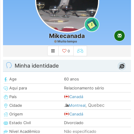
1
Mikecanada
Muito tempo
0
Minha identidade
Age
60 anos
Aqui para
Relacionamento sério
País
Canadá
Quebec
Cidade
Montreal
,
Origem
Canadá
Estado Civil
Divorciado
Nível Acadêmico
Não especificado