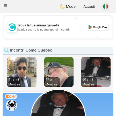
olombia
Citas
Toggle
Mode
Accedi
navigation
💖
Trova la tua anima gemella
💖
Scarica subito la nostra app di incontri!
💕
💕
Incontri Uomo Quebec
41 anni
47 anni
60 anni
Montreal
Montreal
Montreal
0.6/1