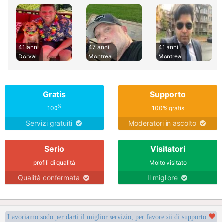
41 anni
47 anni
41 anni
Dorval
Montreal
Montreal
Gratis
Supporto
%
100
100% gratis
Servizi gratuiti
Moderatori in ascolto
Serio
Visitatori
profili di qualità
Molto visitato
Qualità confermata
Il migliore
Lavoriamo sodo per darti il miglior servizio, per favore sii di supporto