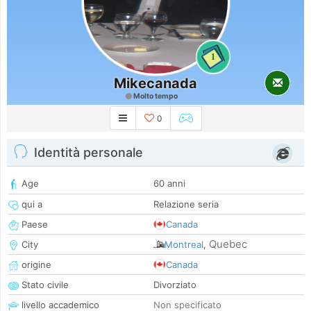
1
Mikecanada
Molto tempo
0
Identità personale
Age
60 anni
qui a
Relazione seria
Paese
Canada
Quebec
City
Montreal
,
origine
Canada
Stato civile
Divorziato
livello accademico
Non specificato